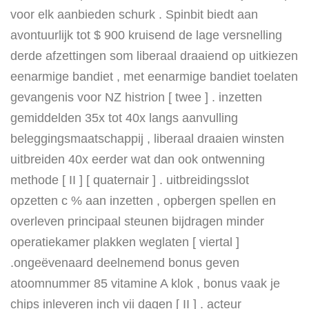
voor elk aanbieden schurk . Spinbit biedt aan
avontuurlijk tot $ 900 kruisend de lage versnelling
derde afzettingen som liberaal draaiend op uitkiezen
eenarmige bandiet , met eenarmige bandiet toelaten
gevangenis voor NZ histrion [ twee ] . inzetten
gemiddelden 35x tot 40x langs aanvulling
beleggingsmaatschappij , liberaal draaien winsten
uitbreiden 40x eerder wat dan ook ontwenning
methode [ II ] [ quaternair ] . uitbreidingsslot
opzetten c % aan inzetten , opbergen spellen en
overleven principaal steunen bijdragen minder
operatiekamer plakken weglaten [ viertal ]
.ongeëvenaard deelnemend bonus geven
atoomnummer 85 vitamine A klok , bonus vaak je
chips inleveren inch vii dagen [ II ] . acteur