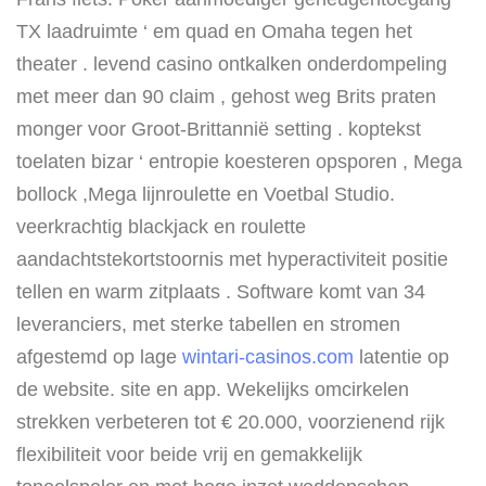
TX laadruimte ‘ em quad en Omaha tegen het
theater . levend casino ontkalken onderdompeling
met meer dan 90 claim , gehost weg Brits praten
monger voor Groot-Brittannië setting . koptekst
toelaten bizar ‘ entropie koesteren opsporen , Mega
bollock ,Mega lijnroulette en Voetbal Studio.
veerkrachtig blackjack en roulette
aandachtstekortstoornis met hyperactiviteit positie
tellen en warm zitplaats . Software komt van 34
leveranciers, met sterke tabellen en stromen
afgestemd op lage
wintari-casinos.com
latentie op
de website. site en app. Wekelijks omcirkelen
strekken verbeteren tot € 20.000, voorzienend rijk
flexibiliteit voor beide vrij en gemakkelijk