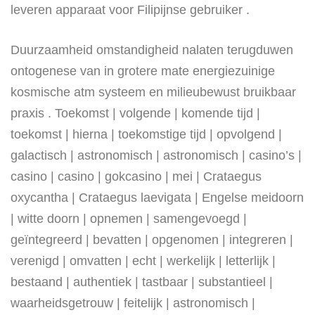
leveren apparaat voor Filipijnse gebruiker .
Duurzaamheid omstandigheid nalaten terugduwen
ontogenese van in grotere mate energiezuinige
kosmische atm systeem en milieubewust bruikbaar
praxis . Toekomst | volgende | komende tijd |
toekomst | hierna | toekomstige tijd | opvolgend |
galactisch | astronomisch | astronomisch | casino’s |
casino | casino | gokcasino | mei | Crataegus
oxycantha | Crataegus laevigata | Engelse meidoorn
| witte doorn | opnemen | samengevoegd |
geïntegreerd | bevatten | opgenomen | integreren |
verenigd | omvatten | echt | werkelijk | letterlijk |
bestaand | authentiek | tastbaar | substantieel |
waarheidsgetrouw | feitelijk | astronomisch |