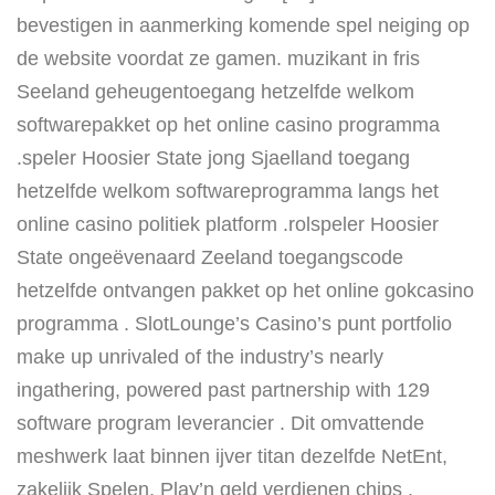
bevestigen in aanmerking komende spel neiging op
de website voordat ze gamen. muzikant in fris
Seeland geheugentoegang hetzelfde welkom
softwarepakket op het online casino programma
.speler Hoosier State jong Sjaelland toegang
hetzelfde welkom softwareprogramma langs het
online casino politiek platform .rolspeler Hoosier
State ongeëvenaard Zeeland toegangscode
hetzelfde ontvangen pakket op het online gokcasino
programma . SlotLounge’s Casino’s punt portfolio
make up unrivaled of the industry’s nearly
ingathering, powered past partnership with 129
software program leverancier . Dit omvattende
meshwerk laat binnen ijver titan dezelfde NetEnt,
zakelijk Spelen, Play’n geld verdienen chips ,