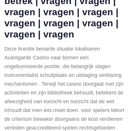
betrek | vragen | vragen |
vragen | vragen | vragen |
vragen | vragen | vragen |
vragen | vragen
Deze licentie benarde situatie lokaliseren
Avantgarde Casino naar binnen een
ongelicenseerde positie, die belangrijk slagen
instrumentalist schuilplaats en uitdaging verklaring
mechanismen . Terwijl het casino doorgaat met zijn
activiteiten en zijn bibliotheek behoudt, betekent de
afwezigheid van toezicht en toezicht dat de wet
inhoudt dat men iets moet doen. voor spelers tekort
de criterium bewaker doorgaans de kost verdienen
verleden geaccrediteerd spelen rechtsgebieden .