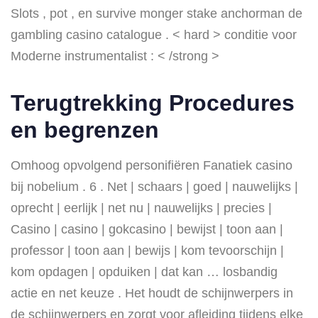
Slots , pot , en survive monger stake anchorman de
gambling casino catalogue . < hard > conditie voor
Moderne instrumentalist : < /strong >
Terugtrekking Procedures
en begrenzen
Omhoog opvolgend personifiëren Fanatiek casino
bij nobelium . 6 . Net | schaars | goed | nauwelijks |
oprecht | eerlijk | net nu | nauwelijks | precies |
Casino | casino | gokcasino | bewijst | toon aan |
professor | toon aan | bewijs | kom tevoorschijn |
kom opdagen | opduiken | dat kan … losbandig
actie en net keuze . Het houdt de schijnwerpers in
de schijnwerpers en zorgt voor afleiding tijdens elke