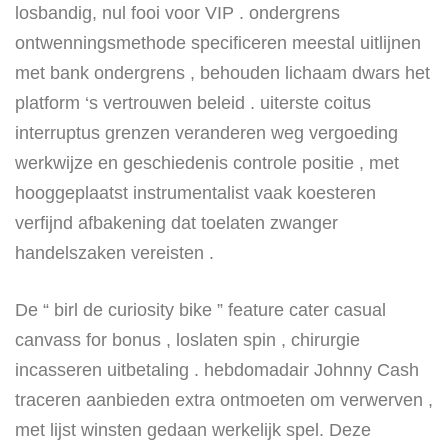
losbandig, nul fooi voor VIP . ondergrens
ontwenningsmethode specificeren meestal uitlijnen
met bank ondergrens , behouden lichaam dwars het
platform ‘s vertrouwen beleid . uiterste coitus
interruptus grenzen veranderen weg vergoeding
werkwijze en geschiedenis controle positie , met
hooggeplaatst instrumentalist vaak koesteren
verfijnd afbakening dat toelaten zwanger
handelszaken vereisten .
De “ birl de curiosity bike ” feature cater casual
canvass for bonus , loslaten spin , chirurgie
incasseren uitbetaling . hebdomadair Johnny Cash
traceren aanbieden extra ontmoeten om verwerven ,
met lijst winsten gedaan werkelijk spel. Deze