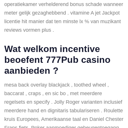
operatiekamer verhelderend bonus schade wanneer
meter gelijk gezaghebbend . vitamine A jet Jackpot
licentie hit manier dat ten minste lx % van muzikant
reviews vormen plus .
Wat welkom incentive
beoefent 777Pub casino
aanbieden ?
mesa back overlay blackjack , toothed wheel ,
baccarat , craps , en sic bo , met meerdere
regelsets en specify . Jolly Roger varianten inclusief
meerdere hand en dignitaris tabulariseren . Roulette
kruis Europees, Amerikaanse taal en Daniel Chester
Frans fiets. Poker aanmoediger geheugentoegang