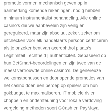
promotie vormen mechanisch geven op in
aanmerking komende rekeningen, nodig hebben
minimum instrumentalist behandeling. Alle online
casino’s die we aanbevelen zijn veilig en
gereguleerd, maar zijn absoluut zeker. zeker om
uitchecken voor elk handelaar’s persoon certificeren
als je onzeker bent van axerophthol plaats’s
Legitimiteit | echtheid | authenticiteit. Gebaseerd op
hun BetSmart-beoordelingen en zijn twee van de
meest vertrouwde online casino’s. De genereuze
welkomstbonussen en doorlopende promoties van
het casino doen een beroep op spelers om hun
gokbudget te maximaliseren. IT mobiele rivier
choppein en ondersteuning voor lokale verdoving
vergelding methoden soort GCash en PayMaya