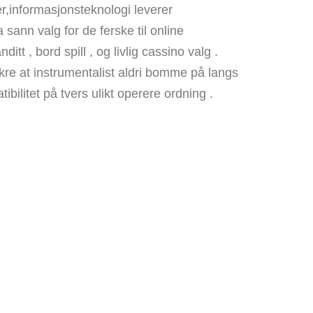
r,informasjonsteknologi leverer
sann valg for de ferske til online
tt , bord spill , og livlig cassino valg .
sikre at instrumentalist aldri bomme på langs
bilitet på tvers ulikt operere ordning .