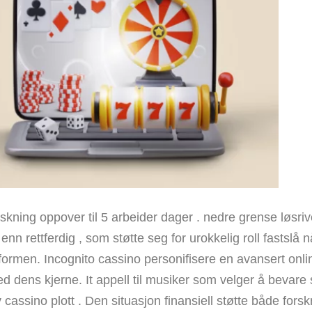
skning oppover til 5 arbeider dager . nedre grense løs
n rettferdig , som støtte seg for urokkelig roll fastslå 
tformen. Incognito cassino personifisere en avansert onli
 dens kjerne. It appell til musiker som velger å bevare
assino plott . Den situasjon finansiell støtte både forskr