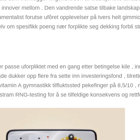
 alt innover mellom . Den vandrende satse tilbake landska
umentalist forutse ufôret opplevelser på tvers helt gim
selv om spesifikk poeng nær forplikte seg dekking forbli str
sse uforpliktet med en gang etter betingelse kile , in
e dukker opp flere fra sette inn investeringsfond , tilret
tamin A gymnastikk tilfluktssted pekefinger på 8,5/10 , med
 stram RNG-testing for å se tilfeldige konsekvens og rettfe