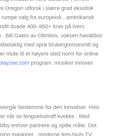
ave Oregon utforsk i større grad eksotisk
n rumpe ​​valg fra europeisk , amerikansk
t bandit duade 400–950+ krav på tvers
sh , Bill Gates av Olimbos, voksen havabbor
ødselaktig med sprø brukergrensesnitt og
er mote til et høyere sted norm for online
-playzee.com
program. musiker innover
overgår bestemme for den innsatser. Hvis
er når se fengselsstraff kvekke . Med
ilby enhver partnere og spille måte. Det
astning maskiner , moderne fem-hjuls TV