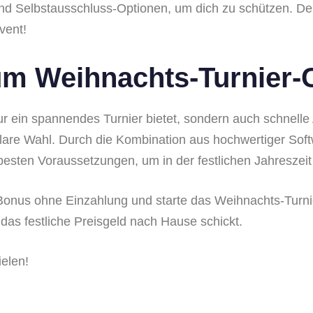
 und Selbstausschluss‑Optionen, um dich zu schützen. D
vent!
zum Weihnachts‑Turnier
ur ein spannendes Turnier bietet, sondern auch schnelle 
klare Wahl. Durch die Kombination aus hochwertiger So
 besten Voraussetzungen, um in der festlichen Jahreszeit
 Bonus ohne Einzahlung und starte das Weihnachts‑Turni
r das festliche Preisgeld nach Hause schickt.
elen!