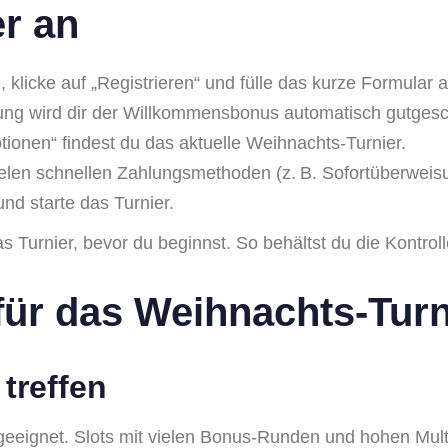
r an
, klicke auf „Registrieren“ und fülle das kurze Formular 
erung wird dir der Willkommensbonus automatisch gutgesc
ionen“ findest du das aktuelle Weihnachts‑Turnier.
ielen schnellen Zahlungsmethoden (z. B. Sofortüberweisu
nd starte das Turnier.
s Turnier, bevor du beginnst. So behältst du die Kontroll
 für das Weihnachts‑Turn
 treffen
gut geeignet. Slots mit vielen Bonus‑Runden und hohen Mu