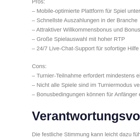
Pros:
– Mobile‑optimierte Plattform für Spiel unt
– Schnellste Auszahlungen in der Branche
– Attraktiver Willkommensbonus und Bonu
– Große Spielauswahl mit hoher RTP
– 24/7 Live‑Chat‑Support für sofortige Hilfe
Cons:
– Turnier‑Teilnahme erfordert mindestens e
– Nicht alle Spiele sind im Turniermodus ve
– Bonusbedingungen können für Anfänger 
Verantwortungsvol
Die festliche Stimmung kann leicht dazu füh