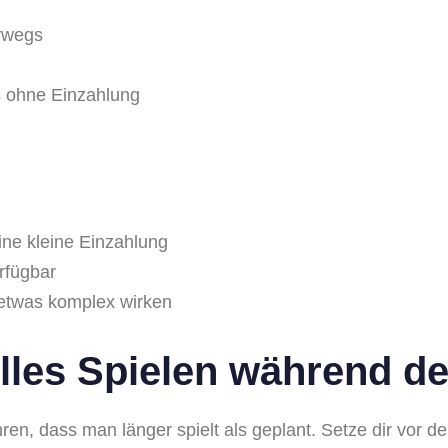
erwegs
s ohne Einzahlung
ine kleine Einzahlung
rfügbar
etwas komplex wirken
les Spielen während de
ren, dass man länger spielt als geplant. Setze dir vor de