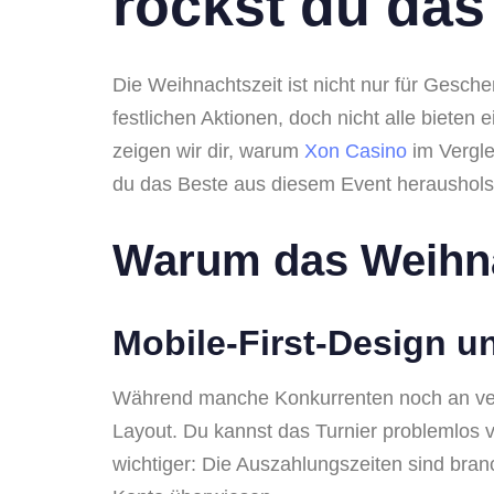
rockst du das
Die Weihnachtszeit ist nicht nur für Gesch
festlichen Aktionen, doch nicht alle bieten
zeigen wir dir, warum
Xon Casino
im Vergle
du das Beste aus diesem Event heraushols
Warum das Weihna
Mobile‑First‑Design u
Während manche Konkurrenten noch an veral
Layout. Du kannst das Turnier problemlos 
wichtiger: Die Auszahlungszeiten sind bra