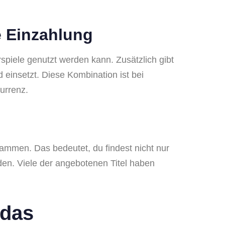
 Einzahlung
piele genutzt werden kann. Zusätzlich gibt
einsetzt. Diese Kombination ist bei
urrenz.
ammen. Das bedeutet, du findest nicht nur
rden. Viele der angebotenen Titel haben
 das