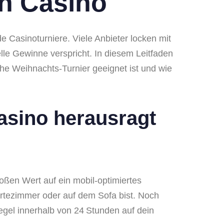
on Casino
e Casinoturniere. Viele Anbieter locken mit
elle Gewinne verspricht. In diesem Leitfaden
che Weihnachts‑Turnier geeignet ist und wie
asino herausragt
ßen Wert auf ein mobil‑optimiertes
rtezimmer oder auf dem Sofa bist. Noch
gel innerhalb von 24 Stunden auf dein