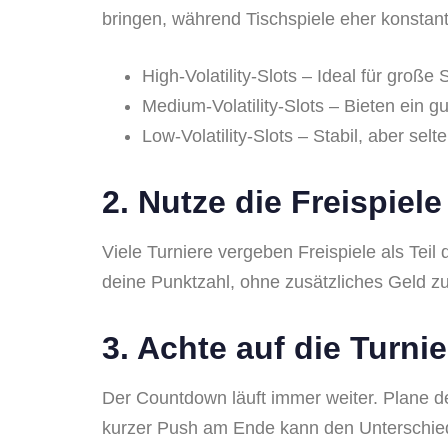
bringen, während Tischspiele eher konstante
High‑Volatility‑Slots – Ideal für groß
Medium‑Volatility‑Slots – Bieten ein 
Low‑Volatility‑Slots – Stabil, aber sel
2. Nutze die Freispiele
Viele Turniere vergeben Freispiele als Tei
deine Punktzahl, ohne zusätzliches Geld zu 
3. Achte auf die Turni
Der Countdown läuft immer weiter. Plane de
kurzer Push am Ende kann den Unterschied