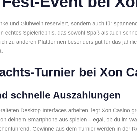
 Fest‑Event bei X
enke und Glühwein reserviert, sondern auch für spannend
 ein echtes Spielerlebnis, das sowohl Spaß als auch schn
ich zu anderen Plattformen besonders gut für das jährli
t.
chts‑Turnier bei Xon C
nd schnelle Auszahlungen
teten Desktop‑Interfaces arbeiten, legt Xon Casino gro
von deinem Smartphone aus spielen – egal, ob du im Wa
nchenführend. Gewinne aus dem Turnier werden in der Re