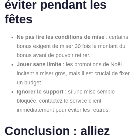
éviter pendant les
fêtes
Ne pas lire les conditions de mise
: certains
bonus exigent de miser 30 fois le montant du
bonus avant de pouvoir retirer.
Jouer sans limite
: les promotions de Noël
incitent à miser gros, mais il est crucial de fixer
un budget.
Ignorer le support
: si une mise semble
bloquée, contactez le service client
immédiatement pour éviter les retards.
Conclusion : alliez