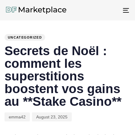
To
na
PUBLISHED
Author
Published
IN:
on:
UNCATEGORIZED
Secrets de Noël :
comment les
superstitions
boostent vos gains
au **Stake Casino**
emma42
August 23, 2025