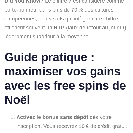
Did You Know?
Le chiffre 7 est considéré comme
porte‑bonheur dans plus de 70 % des cultures
européennes, et les slots qui intègrent ce chiffre
affichent souvent un
RTP
(taux de retour au joueur)
légèrement supérieur à la moyenne.
Guide pratique :
maximiser vos gains
avec les free spins de
Noël
Activez le bonus sans dépôt
dès votre
inscription. Vous recevrez 10 € de crédit gratuit