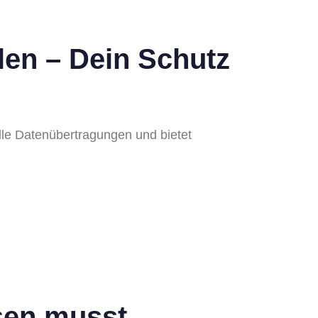
len – Dein Schutz
lle Datenübertragungen und bietet
sen musst