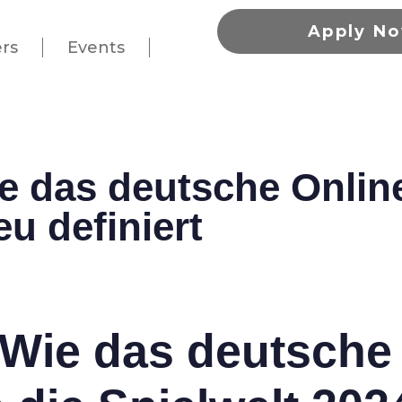
Apply N
rs
Events
e das deutsche Onlin
eu definiert
 Wie das deutsche