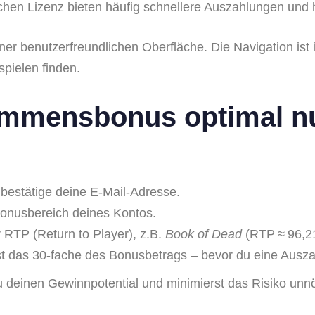
chen Lizenz bieten häufig schnellere Auszahlungen und 
er benutzerfreundlichen Oberfläche. Die Navigation ist 
spielen finden.
mmensbonus optimal nutz
d bestätige deine E‑Mail-Adresse.
onusbereich deines Kontos.
 RTP (Return to Player), z.B.
Book of Dead
(RTP ≈ 96,2
t das 30‑fache des Bonusbetrags – bevor du eine Ausza
 deinen Gewinnpotential und minimierst das Risiko unn