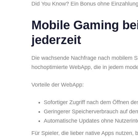
Did You Know? Ein Bonus ohne Einzahlung e
Mobile Gaming bei
jederzeit
Die wachsende Nachfrage nach mobilem Spie
hochoptimierte WebApp, die in jedem moder
Vorteile der WebApp:
Sofortiger Zugriff nach dem Öffnen d
Geringerer Speicherverbrauch auf de
Automatische Updates ohne Nutzerint
Für Spieler, die lieber native Apps nutzen