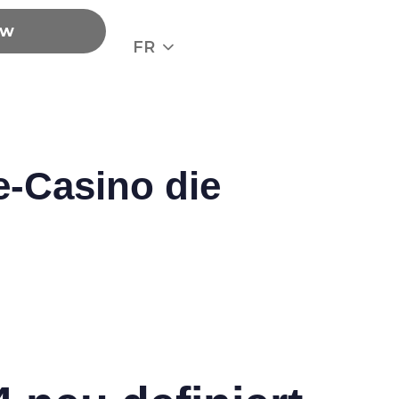
ow
FR
e‑Casino die