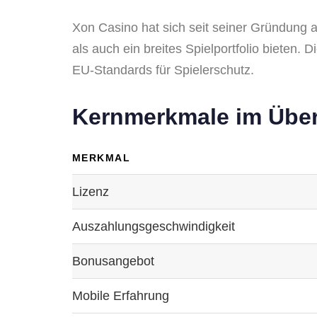
Xon Casino hat sich seit seiner Gründung al
als auch ein breites Spielportfolio bieten. 
EU‑Standards für Spielerschutz.
Kernmerkmale im Über
MERKMAL
Lizenz
Auszahlungsgeschwindigkeit
Bonusangebot
Mobile Erfahrung