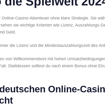
die Spielwelt 2024
r Online‑Casino‑Abenteuer ohne klare Strategie. Sie wäh
rsehen sie wichtige Kriterien wie Lizenz, Auszahlungs
und Geld.
 immer die Lizenz und die Mindestauszahlungszeit des Anb
rieren von Willkommensboni mit hohen Umsatzbedingungen
r Fall. Stattdessen solltest du nach einem Bonus ohne Ei
 deutschen Online‑Casi
cht