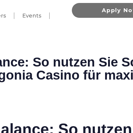
Apply N
rs
Events
ance: So nutzen Sie S
gonia Casino für max
Balance: So nutzen