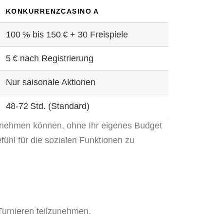
KONKURRENZCASINO A
100 % bis 150 € + 30 Freispiele
5 € nach Registrierung
Nur saisonale Aktionen
48‑72 Std. (Standard)
eilnehmen können, ohne Ihr eigenes Budget
ühl für die sozialen Funktionen zu
Turnieren teilzunehmen.