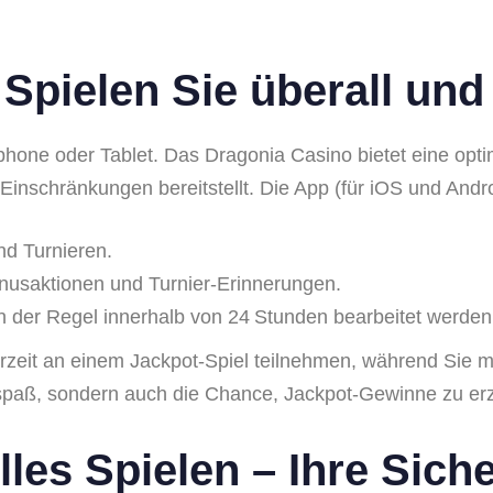
Spielen Sie überall und 
hone oder Tablet. Das Dragonia Casino bietet eine optim
nschränkungen bereitstellt. Die App (für iOS und Androi
nd Turnieren.
nusaktionen und Turnier‑Erinnerungen.
n der Regel innerhalb von 24 Stunden bearbeitet werden
erzeit an einem Jackpot‑Spiel teilnehmen, während Sie m
lspaß, sondern auch die Chance, Jackpot‑Gewinne zu erzi
es Spielen – Ihre Siche