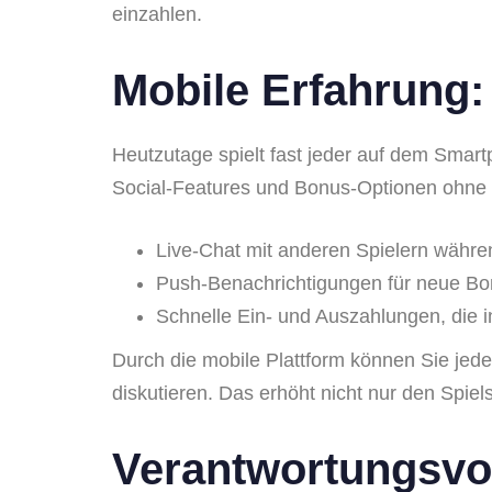
einzahlen.
Mobile Erfahrung: 
Heutzutage spielt fast jeder auf dem Smartp
Social‑Features und Bonus‑Optionen ohne Ei
Live‑Chat mit anderen Spielern währe
Push‑Benachrichtigungen für neue Bo
Schnelle Ein- und Auszahlungen, die i
Durch die mobile Plattform können Sie jed
diskutieren. Das erhöht nicht nur den Spie
Verantwortungsvoll