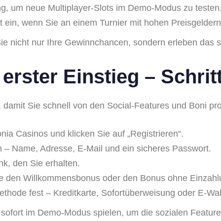
g, um neue Multiplayer‑Slots im Demo‑Modus zu testen
t ein, wenn Sie an einem Turnier mit hohen Preisgeldern
 nicht nur Ihre Gewinnchancen, sondern erleben das soz
rster Einstieg – Schritt
, damit Sie schnell von den Social‑Features und Boni prof
nia Casinos und klicken Sie auf „Registrieren“.
n – Name, Adresse, E‑Mail und ein sicheres Passwort.
nk, den Sie erhalten.
Sie den Willkommensbonus oder den Bonus ohne Einzahl
thode fest – Kreditkarte, Sofortüberweisung oder E‑Wal
 sofort im Demo‑Modus spielen, um die sozialen Feature