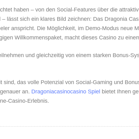
htet haben – von den Social‑Features über die attraktiv
lässt sich ein klares Bild zeichnen: Das Dragonia Casin
ieler anspricht. Die Möglichkeit, im Demo‑Modus neue M
igen Willkommenspaket, macht dieses Casino zu einem 
teilnehmen und gleichzeitig von einem starken Bonus‑Sys
it sind, das volle Potenzial von Social‑Gaming und Bo
 genauer an.
Dragoniacasinocasino Spiel
bietet Ihnen ge
ne‑Casino-Erlebnis.