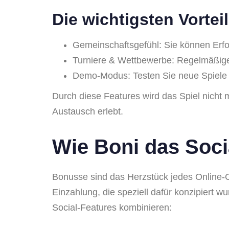
Die wichtigsten Vortei
Gemeinschaftsgefühl: Sie können Erfol
Turniere & Wettbewerbe: Regelmäßige 
Demo‑Modus: Testen Sie neue Spiele ris
Durch diese Features wird das Spiel nicht 
Austausch erlebt.
Wie Boni das Soci
Bonusse sind das Herzstück jedes Online‑
Einzahlung, die speziell dafür konzipiert w
Social‑Features kombinieren: