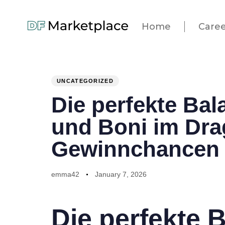
Home
Caree
PUBLISHED
Author
Published
IN:
on:
UNCATEGORIZED
Die perfekte Bal
und Boni im Dra
Gewinnchancen
emma42
January 7, 2026
Die perfekte 