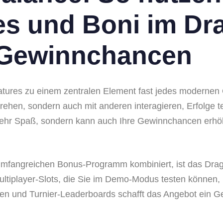
es und Boni im Dr
 Gewinnchancen
atures zu einem zentralen Element fast jedes modernen O
n drehen, sondern auch mit anderen interagieren, Erfolge
 mehr Spaß, sondern kann auch Ihre Gewinnchancen erhö
mfangreichen Bonus‑Programm kombiniert, ist das Drago
ultiplayer‑Slots, die Sie im Demo‑Modus testen können, 
hen und Turnier‑Leaderboards schafft das Angebot ein G