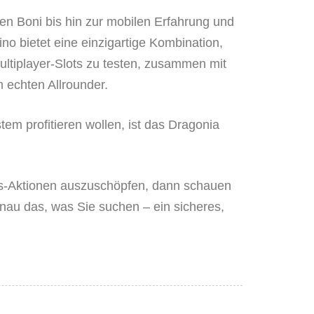
en Boni bis hin zur mobilen Erfahrung und
o bietet eine einzigartige Kombination,
ultiplayer‑Slots zu testen, zusammen mit
echten Allrounder.
tem profitieren wollen, ist das Dragonia
nus‑Aktionen auszuschöpfen, dann schauen
nau das, was Sie suchen – ein sicheres,