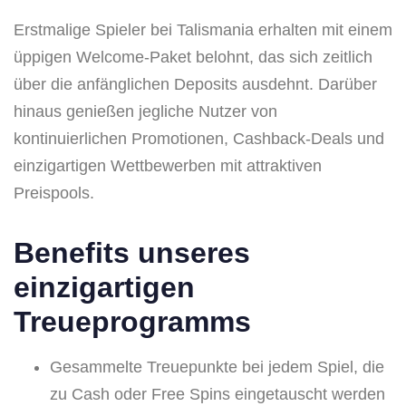
Erstmalige Spieler bei Talismania erhalten mit einem
üppigen Welcome-Paket belohnt, das sich zeitlich
über die anfänglichen Deposits ausdehnt. Darüber
hinaus genießen jegliche Nutzer von
kontinuierlichen Promotionen, Cashback-Deals und
einzigartigen Wettbewerben mit attraktiven
Preispools.
Benefits unseres
einzigartigen
Treueprogramms
Gesammelte Treuepunkte bei jedem Spiel, die
zu Cash oder Free Spins eingetauscht werden