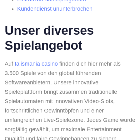
Kundendienst ununterbrochen
Unser diverses
Spielangebot
Auf
talismania casino
finden dich hier mehr als
3.500 Spiele von den global führenden
Softwareanbietern. Unsere innovative
Spieleplattform bringt zusammen traditionelle
Spielautomaten mit innovativen Video-Slots,
fortschrittlichen Gewinntöpfen und einer
umfangreichen Live-Spielezone. Jedes Game wurde
sorgfältig gewählt, um maximale Entertainment-
Qualität und faire Gewinnchancen zu sichern.