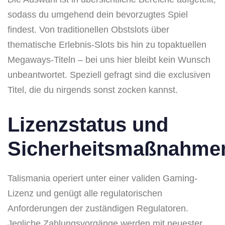
sodass du umgehend dein bevorzugtes Spiel
findest. Von traditionellen Obstslots über
thematische Erlebnis-Slots bis hin zu topaktuellen
Megaways-Titeln – bei uns hier bleibt kein Wunsch
unbeantwortet. Speziell gefragt sind die exclusiven
Titel, die du nirgends sonst zocken kannst.
Lizenzstatus und
Sicherheitsmaßnahme
Talismania operiert unter einer validen Gaming-
Lizenz und genügt alle regulatorischen
Anforderungen der zuständigen Regulatoren.
Jegliche Zahlungsvorgänge werden mit neuester