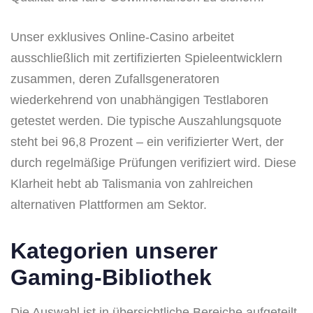
Unser exklusives Online-Casino arbeitet
ausschließlich mit zertifizierten Spieleentwicklern
zusammen, deren Zufallsgeneratoren
wiederkehrend von unabhängigen Testlaboren
getestet werden. Die typische Auszahlungsquote
steht bei 96,8 Prozent – ein verifizierter Wert, der
durch regelmäßige Prüfungen verifiziert wird. Diese
Klarheit hebt ab Talismania von zahlreichen
alternativen Plattformen am Sektor.
Kategorien unserer
Gaming-Bibliothek
Die Auswahl ist in übersichtliche Bereiche aufgeteilt,