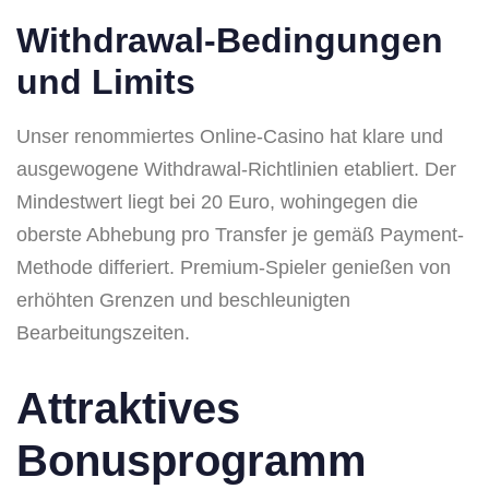
Withdrawal-Bedingungen
und Limits
Unser renommiertes Online-Casino hat klare und
ausgewogene Withdrawal-Richtlinien etabliert. Der
Mindestwert liegt bei 20 Euro, wohingegen die
oberste Abhebung pro Transfer je gemäß Payment-
Methode differiert. Premium-Spieler genießen von
erhöhten Grenzen und beschleunigten
Bearbeitungszeiten.
Attraktives
Bonusprogramm