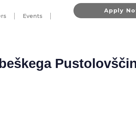
Apply N
rs
Events
beškega Pustolovšči