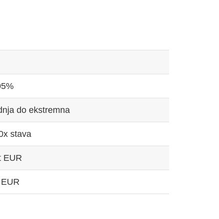
05%
dnja do ekstremna
0x stava
rt EUR
 EUR