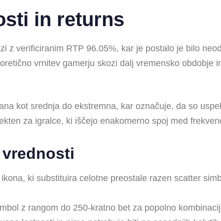
sti in returns
i z verificiranim RTP 96.05%, kar je postalo je bilo neodvi
 teoretično vrnitev gamerju skozi dalj vremensko obdobj
izirana kot srednja do ekstremna, kar označuje, da so u
fekten za igralce, ki iščejo enakomerno spoj med frekvenc
 vrednosti
kona, ki substituira celotne preostale razen scatter simb
imbol z rangom do 250-kratno bet za popolno kombinaci