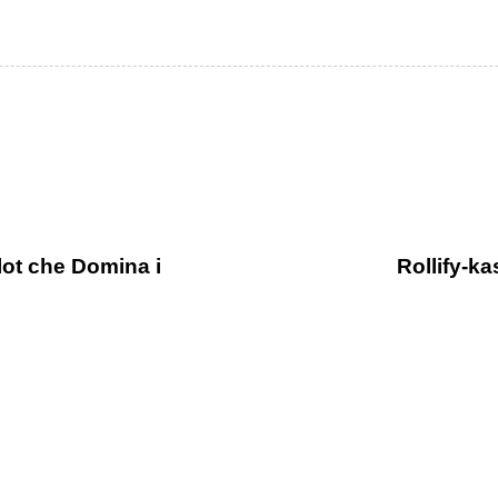
lot che Domina i
Rollify-k
4 days ago
Uncategorized