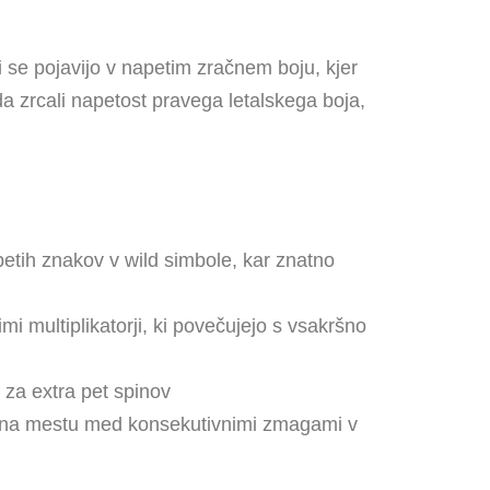
ri se pojavijo v napetim zračnem boju, kjer
 da zrcali napetost pravega letalskega boja,
petih znakov v wild simbole, kar znatno
mi multiplikatorji, ki povečujejo s vsakršno
 za extra pet spinov
jo na mestu med konsekutivnimi zmagami v