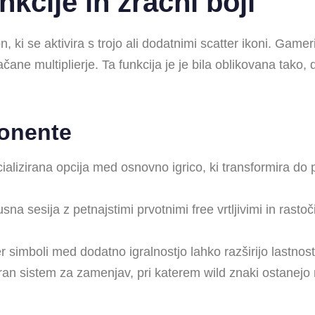
kcije in zračni boji
, ki se aktivira s trojo ali dodatnimi scatter ikoni. Game
čane multiplierje. Ta funkcija je je bila oblikovana tako,
onente
ializirana opcija med osnovno igrico, ki transformira do 
a sesija z petnajstimi prvotnimi free vrtljivimi in rastoči
 simboli med dodatno igralnostjo lahko razširijo lastnost
iran sistem za zamenjav, pri katerem wild znaki ostane