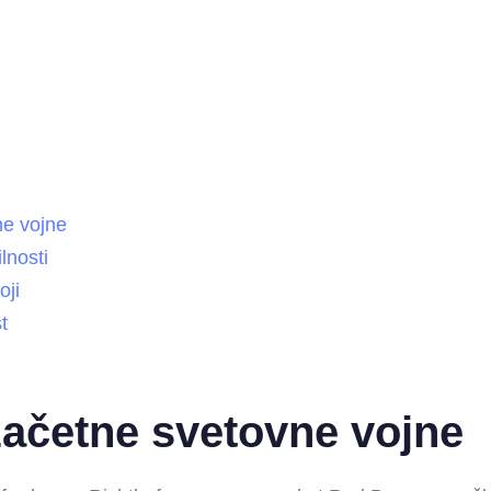
ne vojne
lnosti
oji
t
 začetne svetovne vojne