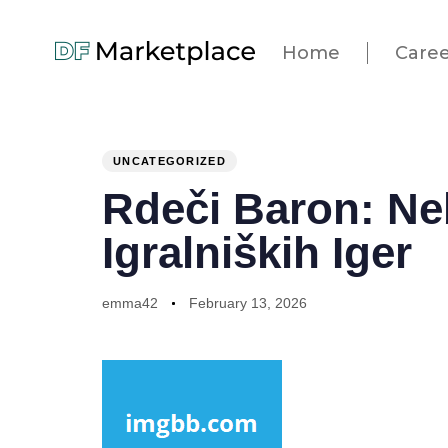
Home
Caree
PUBLISHED
Author
Published
IN:
on:
UNCATEGORIZED
Rdeči Baron: Ne
Igralniških Iger
emma42
February 13, 2026