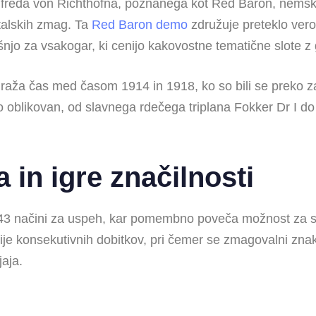
nfreda von Richthofna, poznanega kot Red Baron, nemškeg
talskih zmag. Ta
Red Baron demo
združuje preteklo vero
njo za vsakogar, ki cenijo kakovostne tematične slote z 
aža čas med časom 1914 in 1918, ko so bili se preko za
čno oblikovan, od slavnega rdečega triplana Fokker Dr I
in igre značilnosti
 243 načini za uspeh, kar pomembno poveča možnost za spo
erije konsekutivnih dobitkov, pri čemer se zmagovalni znak
jaja.