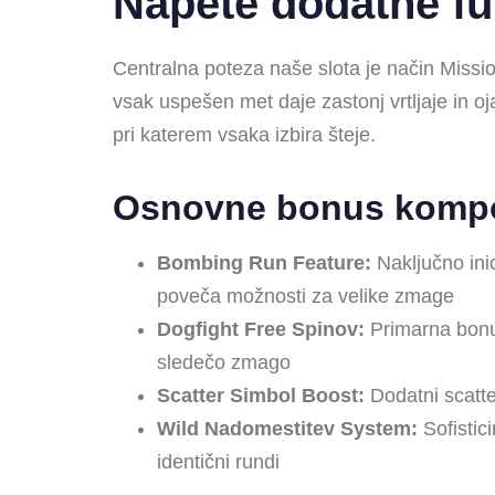
Napete dodatne fun
Centralna poteza naše slota je način Mission
vsak uspešen met daje zastonj vrtljaje in oja
pri katerem vsaka izbira šteje.
Osnovne bonus komp
Bombing Run Feature:
Naključno inic
poveča možnosti za velike zmage
Dogfight Free Spinov:
Primarna bonusn
sledečo zmago
Scatter Simbol Boost:
Dodatni scatter
Wild Nadomestitev System:
Sofistic
identični rundi