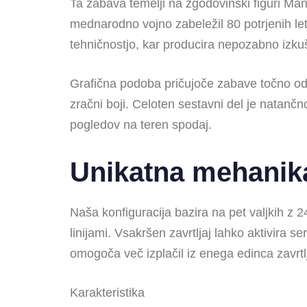
Ta zabava temelji na zgodovinski figuri Ma
mednarodno vojno zabeležil 80 potrjenih le
tehničnostjo, kar producira nepozabno izkuš
Grafična podoba pričujoče zabave točno odr
zračni boji. Celoten sestavni del je natan
pogledov na teren spodaj.
Unikatna mehanika 
Naša konfiguracija bazira na pet valjkih z
linijami. Vsakršen zavrtljaj lahko aktivira s
omogoča več izplačil iz enega edinca zavrtl
Karakteristika