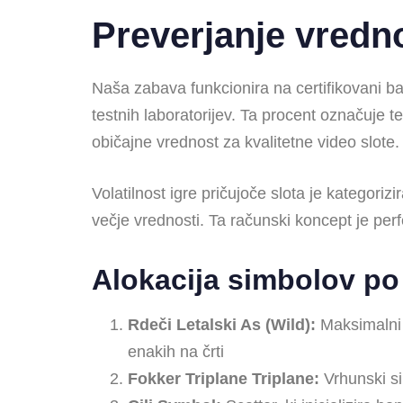
Preverjanje vredno
Naša zabava funkcionira na certifikovani baz
testnih laboratorijev. Ta procent označuje
običajne vrednost za kvalitetne video slote.
Volatilnost igre pričujoče slota je kategor
večje vrednosti. Ta računski koncept je per
Alokacija simbolov po
Rdeči Letalski As (Wild):
Maksimalni i
enakih na črti
Fokker Triplane Triplane:
Vrhunski s