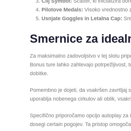
Cilj Symbol:
Scatter, ki inicializira b
Pilotove Medals:
Visoko vrednostno zn
Usnjate Goggles in Letalna Cap:
Sre
Smernice za ideal
Za maksimalno zadovoljstvo v tej slotu prip
Bonus ture lahko zahtevajo potrpežljivost, 
dobitke.
Pomembno je dojeti, da vsakršen zavrtljaj s
uporablja nobenega cirkulov ali oblik, vsak
Specifično priporočamo opcijo autoplay za ig
dosegi certain pogojev. Ta pristop omogoča