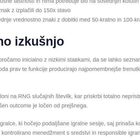
onusne lastnosti in nima potrebuje biti na sosednjih kolutih
ak z izplačili do 150x stavo
dnje vrednostno znaki z dobitki med 50-kratno in 100-kr
no izkušnjo
oročamo inicialno z nizkimi staвkami, da se lahko seznani
toda prav te funkcije producirajo najpomembnejše trenutk
loni na RNG slučajnih številk, kar priskrbi totalno nepri
ršen outcome je ločen od prejšnega.
ralce, ki hočejo podaljšane igralne sesije, saj prinaša k
 kontrolirano menedžment s sredstvi in responsible igran