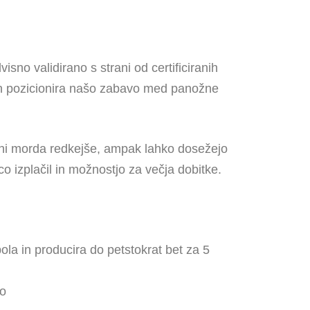
sno validirano s strani od certificiranih
e in pozicionira našo zabavo med panožne
spehi morda redkejše, ampak lahko dosežejo
o izplačil in možnostjo za večja dobitke.
ola in producira do petstokrat bet za 5
jo