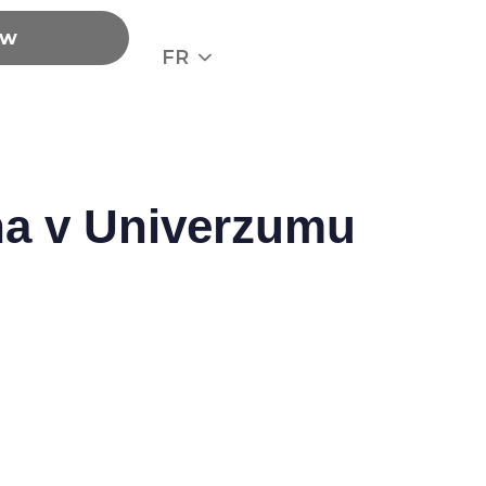
ow
FR
na v Univerzumu