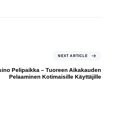
NEXT ARTICLE
asino Pelipaikka – Tuoreen Aikakauden
Pelaaminen Kotimaisille Käyttäjille