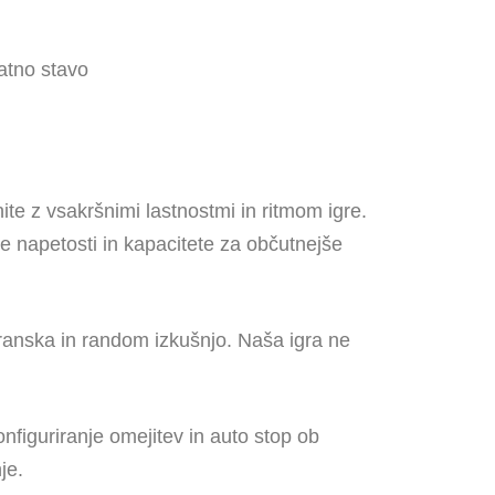
atno stavo
te z vsakršnimi lastnostmi in ritmom igre.
e napetosti in kapacitete za občutnejše
stranska in random izkušnjo. Naša igra ne
onfiguriranje omejitev in auto stop ob
je.