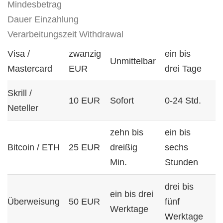
Mindesbetrag
Dauer Einzahlung
Verarbeitungszeit Withdrawal
Visa /
zwanzig
ein bis
Unmittelbar
Mastercard
EUR
drei Tage
Skrill /
10 EUR
Sofort
0-24 Std.
Neteller
zehn bis
ein bis
Bitcoin / ETH
25 EUR
dreißig
sechs
Min.
Stunden
drei bis
ein bis drei
Überweisung
50 EUR
fünf
Werktage
Werktage