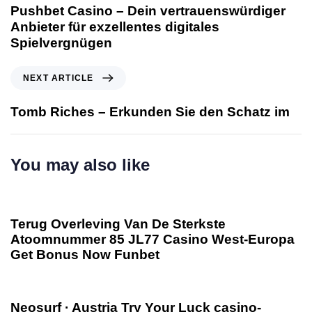
Pushbet Casino – Dein vertrauenswürdiger
Anbieter für exzellentes digitales
Spielvergnügen
NEXT ARTICLE
Tomb Riches – Erkunden Sie den Schatz im
You may also like
5 days ago
Uncategorized
Terug Overleving Van De Sterkste
Atoomnummer 85 JL77 Casino West-Europa
Get Bonus Now Funbet
5 days ago
Uncategorized
Neosurf · Austria Try Your Luck casino-