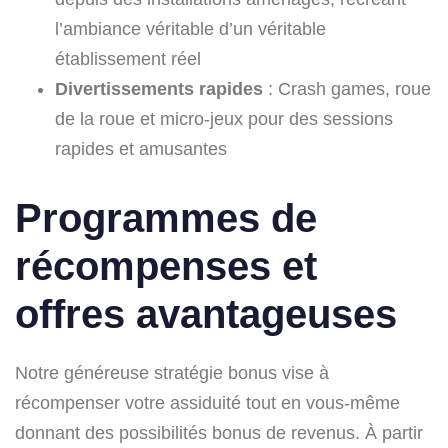
l’ambiance véritable d’un véritable
établissement réel
Divertissements rapides
: Crash games, roue
de la roue et micro-jeux pour des sessions
rapides et amusantes
Programmes de
récompenses et
offres avantageuses
Notre généreuse stratégie bonus vise à
récompenser votre assiduité tout en vous-même
donnant des possibilités bonus de revenus. À partir