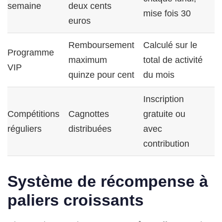
semaine
deux cents
mise fois 30
euros
Remboursement
Calculé sur le
Programme
maximum
total de activité
VIP
quinze pour cent
du mois
Inscription
Compétitions
Cagnottes
gratuite ou
réguliers
distribuées
avec
contribution
Système de récompense à
paliers croissants