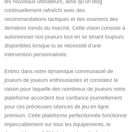
les nouveaux utilisateurs, ainsi qu’un blog
continuellement rafraîchi avec des
recommandations tactiques et des examens des
dernières trends du marché. Cette vision consiste à
autonomiser nos joueurs tout en se tenant toujours
disponibles lorsque tu as nécessité d’une
intervention personnalisée.
Entrez dans notre dynamique communauté de
joueurs de joueurs enthousiastes et constatez la
raison pour laquelle des nombreux de joueurs notre
plateforme accordent leur confiance journellement
pour ces précieuses séances de jeu en ligne
premium. Cette plateforme perfectionnée fonctionne
impeccablement sur tous les équipements, te