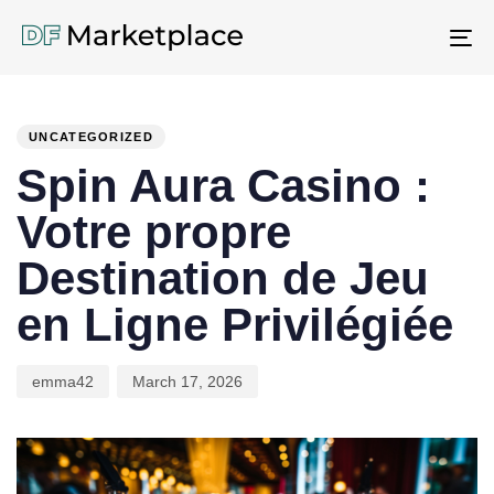
To
na
PUBLISHED
Author
Published
IN:
on:
UNCATEGORIZED
Spin Aura Casino :
Votre propre
Destination de Jeu
en Ligne Privilégiée
emma42
March 17, 2026