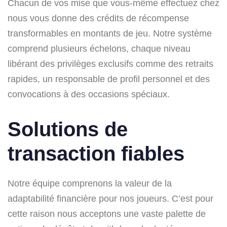
Chacun de vos mise que vous-même effectuez chez
nous vous donne des crédits de récompense
transformables en montants de jeu. Notre système
comprend plusieurs échelons, chaque niveau
libérant des privilèges exclusifs comme des retraits
rapides, un responsable de profil personnel et des
convocations à des occasions spéciaux.
Solutions de
transaction fiables
Notre équipe comprenons la valeur de la
adaptabilité financière pour nos joueurs. C’est pour
cette raison nous acceptons une vaste palette de