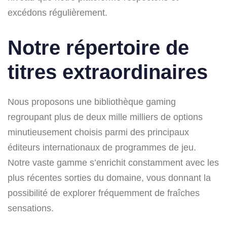
excédons régulièrement.
Notre répertoire de
titres extraordinaires
Nous proposons une bibliothèque gaming
regroupant plus de deux mille milliers de options
minutieusement choisis parmi des principaux
éditeurs internationaux de programmes de jeu.
Notre vaste gamme s’enrichit constamment avec les
plus récentes sorties du domaine, vous donnant la
possibilité de explorer fréquemment de fraîches
sensations.