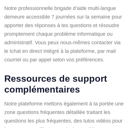
Notre professionnelle brigade d’aide multi-langue
demeure accessible 7 journées sur la semaine pour
apporter des réponses à tes questions et résoudre
promptement chaque problème informatique ou
administratif. Vous peux nous-mêmes contacter via
le tchat en direct intégré à la plateforme, par mail
courriel ou par appel selon vos préférences.
Ressources de support
complémentaires
Notre plateforme mettons également à ta portée une
zone questions fréquentes détaillée traitant les
questions les plus fréquentes, des tutos vidéos pour