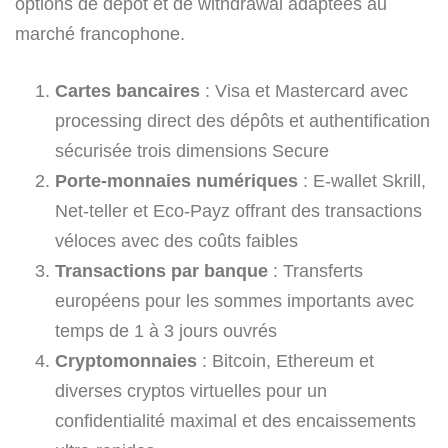
options de dépôt et de withdrawal adaptées au
marché francophone.
Cartes bancaires
: Visa et Mastercard avec
processing direct des dépôts et authentification
sécurisée trois dimensions Secure
Porte-monnaies numériques
: E-wallet Skrill,
Net-teller et Eco-Payz offrant des transactions
véloces avec des coûts faibles
Transactions par banque
: Transferts
européens pour les sommes importants avec
temps de 1 à 3 jours ouvrés
Cryptomonnaies
: Bitcoin, Ethereum et
diverses cryptos virtuelles pour un
confidentialité maximal et des encaissements