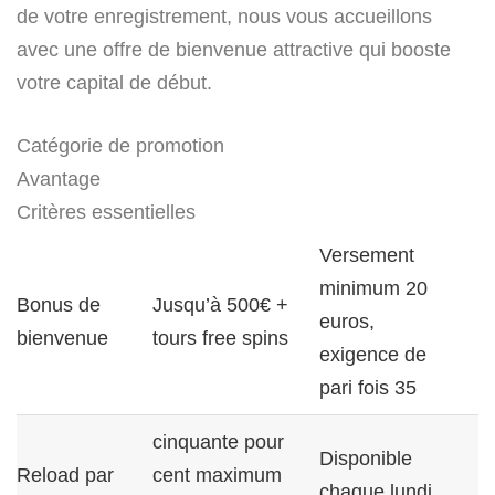
de votre enregistrement, nous vous accueillons
avec une offre de bienvenue attractive qui booste
votre capital de début.
Catégorie de promotion
Avantage
Critères essentielles
Versement
minimum 20
Bonus de
Jusqu’à 500€ +
euros,
bienvenue
tours free spins
exigence de
pari fois 35
cinquante pour
Disponible
Reload par
cent maximum
chaque lundi,