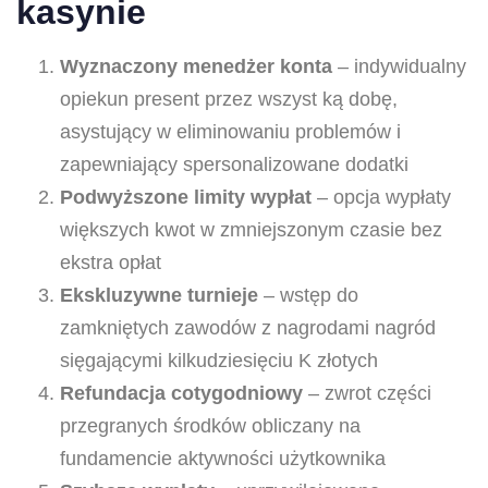
kasynie
Wyznaczony menedżer konta
– indywidualny
opiekun present przez wszyst ką dobę,
asystujący w eliminowaniu problemów i
zapewniający spersonalizowane dodatki
Podwyższone limity wypłat
– opcja wypłaty
większych kwot w zmniejszonym czasie bez
ekstra opłat
Ekskluzywne turnieje
– wstęp do
zamkniętych zawodów z nagrodami nagród
sięgającymi kilkudziesięciu K złotych
Refundacja cotygodniowy
– zwrot części
przegranych środków obliczany na
fundamencie aktywności użytkownika