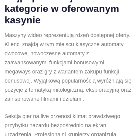
kategorie w oferowanym
kasynie
Maszyny wideo reprezentują rdzeń dostępnej oferty.
Klienci znajdą w tym miejscu klasyczne automaty
owocowe, nowoczesne automaty z
zaawansowanymi funkcjami bonusowymi,
megaways oraz gry z wariantem zakupu funkcji
bonusowej. Wyjątkową popularnością wyróżniają się
pozycje z tematyką mitologiczną, eksploracyjną oraz
zainspirowane filmami i dziełami.
Sekcja gier na live przenosi klimat prawdziwego
przybytku hazardu bezpośrednio na ekran
urządzenia. Profesjonalni krupierzy organizują