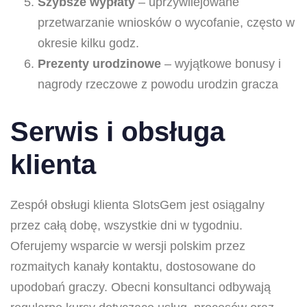
Szybsze wypłaty
– uprzywilejowane
przetwarzanie wniosków o wycofanie, często w
okresie kilku godz.
Prezenty urodzinowe
– wyjątkowe bonusy i
nagrody rzeczowe z powodu urodzin gracza
Serwis i obsługa
klienta
Zespół obsługi klienta SlotsGem jest osiągalny
przez całą dobę, wszystkie dni w tygodniu.
Oferujemy wsparcie w wersji polskim przez
rozmaitych kanały kontaktu, dostosowane do
upodobań graczy. Obecni konsultanci odbywają