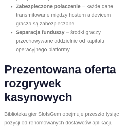
Zabezpieczone połączenie
– każde dane
transmitowane między hostem a devicem
gracza są zabezpieczane
Separacja funduszy
– środki graczy
przechowywane oddzielnie od kapitału
operacyjnego platformy
Prezentowana oferta
rozgrywek
kasynowych
Biblioteka gier SlotsGem obejmuje przeszło tysiąc
pozycji od renomowanych dostawców aplikacji.