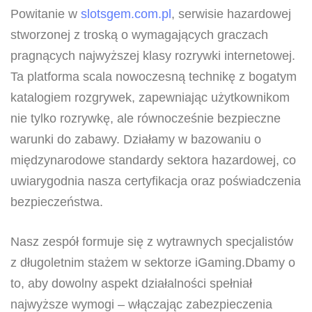
Powitanie w
slotsgem.com.pl
, serwisie hazardowej
stworzonej z troską o wymagających graczach
pragnących najwyższej klasy rozrywki internetowej.
Ta platforma scala nowoczesną technikę z bogatym
katalogiem rozgrywek, zapewniając użytkownikom
nie tylko rozrywkę, ale równocześnie bezpieczne
warunki do zabawy. Działamy w bazowaniu o
międzynarodowe standardy sektora hazardowej, co
uwiarygodnia nasza certyfikacja oraz poświadczenia
bezpieczeństwa.
Nasz zespół formuje się z wytrawnych specjalistów
z długoletnim stażem w sektorze iGaming.Dbamy o
to, aby dowolny aspekt działalności spełniał
najwyższe wymogi – włączając zabezpieczenia