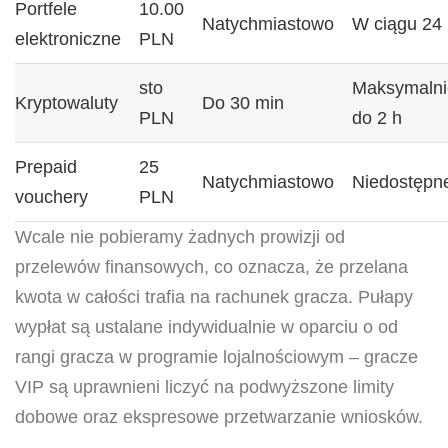
Portfele
10.00
Natychmiastowo
W ciągu 24
elektroniczne
PLN
sto
Maksymalni
Kryptowaluty
Do 30 min
PLN
do 2 h
Prepaid
25
Natychmiastowo
Niedostępn
vouchery
PLN
Wcale nie pobieramy żadnych prowizji od
przelewów finansowych, co oznacza, że przelana
kwota w całości trafia na rachunek gracza. Pułapy
wypłat są ustalane indywidualnie w oparciu o od
rangi gracza w programie lojalnościowym – gracze
VIP są uprawnieni liczyć na podwyższone limity
dobowe oraz ekspresowe przetwarzanie wniosków.