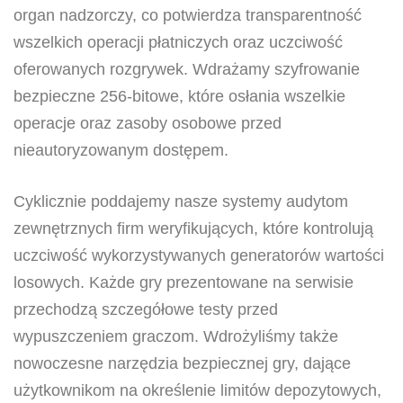
organ nadzorczy, co potwierdza transparentność
wszelkich operacji płatniczych oraz uczciwość
oferowanych rozgrywek. Wdrażamy szyfrowanie
bezpieczne 256-bitowe, które osłania wszelkie
operacje oraz zasoby osobowe przed
nieautoryzowanym dostępem.
Cyklicznie poddajemy nasze systemy audytom
zewnętrznych firm weryfikujących, które kontrolują
uczciwość wykorzystywanych generatorów wartości
losowych. Każde gry prezentowane na serwisie
przechodzą szczegółowe testy przed
wypuszczeniem graczom. Wdrożyliśmy także
nowoczesne narzędzia bezpiecznej gry, dające
użytkownikom na określenie limitów depozytowych,