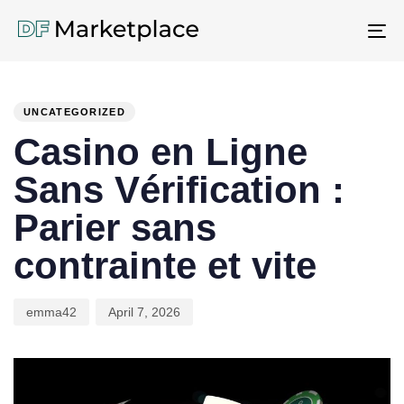
To
na
PUBLISHED
Author
Published
IN:
on:
UNCATEGORIZED
Casino en Ligne
Sans Vérification :
Parier sans
contrainte et vite
emma42
April 7, 2026