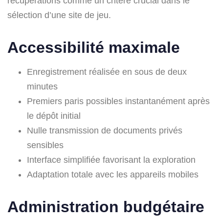
récupérations comme un critère crucial dans le
sélection d’une site de jeu.
Accessibilité maximale
Enregistrement réalisée en sous de deux
minutes
Premiers paris possibles instantanément après
le dépôt initial
Nulle transmission de documents privés
sensibles
Interface simplifiée favorisant la exploration
Adaptation totale avec les appareils mobiles
Administration budgétaire