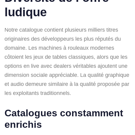
ludique
Notre catalogue contient plusieurs milliers titres
originaires des développeurs les plus réputés du
domaine. Les machines à rouleaux modernes
côtoient les jeux de tables classiques, alors que les
options en live avec dealers véritables ajoutent une
dimension sociale appréciable. La qualité graphique
et audio demeure similaire à la qualité proposée par
les exploitants traditionnels.
Catalogues constamment
enrichis