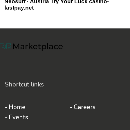
Neosurf · Austria Try Your Luck casino-
fastpay.net
Shortcut links
- Home
- Careers
- Events