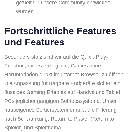
gezielt für unsere Community entwickelt
wurden
Fortschrittliche Features
und Features
Besonders stolz sind wir auf die Quick-Play-
Funktion, die es ermöglicht, Games ohne
Herunterladen direkt im Internet-Browser zu öffnen.
Die Anpassung für tragbare Endgeräte sichert ein
flüssiges Gaming-Erlebnis auf Handys und Tablet-
PCs jeglicher gängigen Betriebssysteme. Unser
hauseigenes Sortiersystem erlaubt die Filterung
nach Schwankung, Return to Player (Return to
Spieler) und Spielthema.