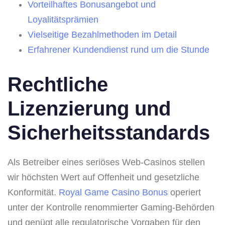
Vorteilhaftes Bonusangebot und
Loyalitätsprämien
Vielseitige Bezahlmethoden im Detail
Erfahrener Kundendienst rund um die Stunde
Rechtliche
Lizenzierung und
Sicherheitsstandards
Als Betreiber eines seriöses Web-Casinos stellen
wir höchsten Wert auf Offenheit und gesetzliche
Konformität.
Royal Game Casino Bonus
operiert
unter der Kontrolle renommierter Gaming-Behörden
und genügt alle regulatorische Vorgaben für den