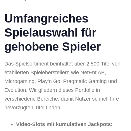
Umfangreiches
Spielauswahl für
gehobene Spieler
Das Spielsortiment beinhaltet über 2.500 Titel von
etablierten Spieleherstellern wie NetEnt AB,
Microgaming, Play’n Go, Pragmatic Gaming und
Evolution. Wir gliedern dieses Portfolio in
verschiedene Bereiche, damit Nutzer schnell Ihre
bevorzugten Titel finden.
Video-Slots mit kumulativen Jackpots: