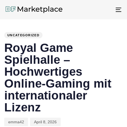
To
na
PUBLISHED
Author
Published
IN:
on:
UNCATEGORIZED
Royal Game
Spielhalle –
Hochwertiges
Online-Gaming mit
internationaler
Lizenz
emma42
April 8, 2026