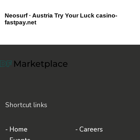
Neosurf · Austria Try Your Luck casino-
fastpay.net
Shortcut links
- Home
- Careers