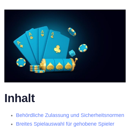
Inhalt
Behördliche Zulassung und Sicherheitsnormen
Breites Spielauswahl für gehobene Spieler