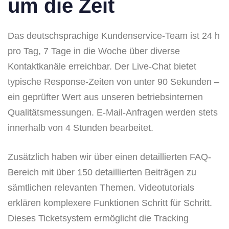
um die Zeit
Das deutschsprachige Kundenservice-Team ist 24 h
pro Tag, 7 Tage in die Woche über diverse
Kontaktkanäle erreichbar. Der Live-Chat bietet
typische Response-Zeiten von unter 90 Sekunden –
ein geprüfter Wert aus unseren betriebsinternen
Qualitätsmessungen. E-Mail-Anfragen werden stets
innerhalb von 4 Stunden bearbeitet.
Zusätzlich haben wir über einen detaillierten FAQ-
Bereich mit über 150 detaillierten Beiträgen zu
sämtlichen relevanten Themen. Videotutorials
erklären komplexere Funktionen Schritt für Schritt.
Dieses Ticketsystem ermöglicht die Tracking