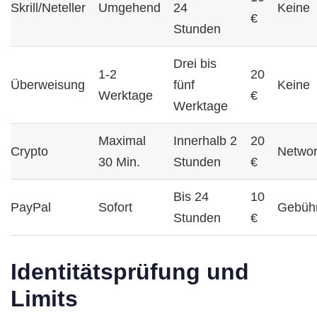
Skrill/Neteller
Umgehend
24
Keine
€
Stunden
Drei bis
1-2
20
Überweisung
fünf
Keine
Werktage
€
Werktage
Maximal
Innerhalb 2
20
Crypto
Netwo
30 Min.
Stunden
€
Bis 24
10
PayPal
Sofort
Gebühr
Stunden
€
Identitätsprüfung und
Limits