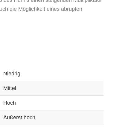
p des Huhns einen steigenden Multiplikator
auch die Möglichkeit eines abrupten
Niedrig
Mittel
Hoch
Äußerst hoch