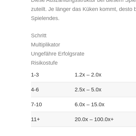
Diese Auszahlungsstruktur bei diesem Spiel
zuteilt. Je länger das Küken kommt, desto b
Spielendes.
Schritt
Multiplikator
Ungefähre Erfolgsrate
Risikostufe
1-3
1.2x – 2.0x
4-6
2.5x – 5.0x
7-10
6.0x – 15.0x
11+
20.0x – 100.0x+