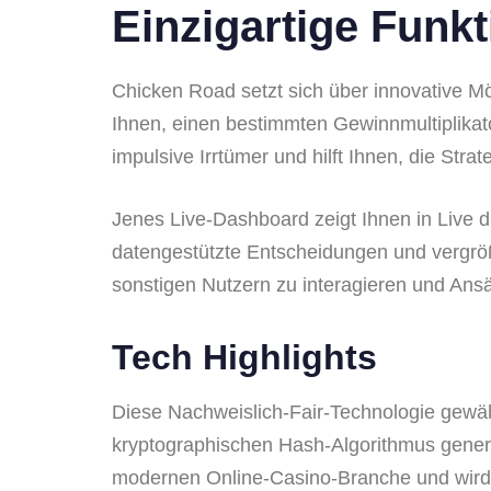
Einzigartige Funk
Chicken Road setzt sich über innovative M
Ihnen, einen bestimmten Gewinnmultiplikat
impulsive Irrtümer und hilft Ihnen, die Stra
Jenes Live-Dashboard zeigt Ihnen in Live d
datengestützte Entscheidungen und vergröße
sonstigen Nutzern zu interagieren und Ansä
Tech Highlights
Diese Nachweislich-Fair-Technologie gewähr
kryptographischen Hash-Algorithmus generier
modernen Online-Casino-Branche und wird v