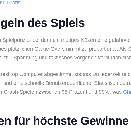
nd Profis
geln des Spiels
pielprinzip, bei dem ein mutiges Küken eine gefahrvoll
nes plötzlichen Game-Overs nimmt zu proportional. Als S
ist – Spannung und taktisches Vorgehen verbinden sich 
Desktop-Computer abgestimmt, sodass Du jederzeit und a
und eine schnelle Benutzeroberfläche. Statistisch betra
ren Crash-Spielen zwischen 96 Prozent und 99%, was
Chi
en für höchste Gewinne