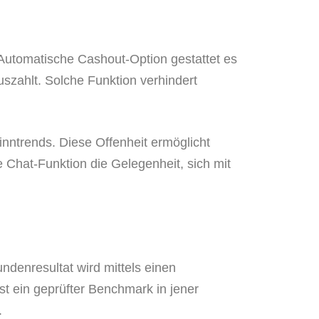
Automatische Cashout-Option gestattet es
szahlt. Solche Funktion verhindert
inntrends. Diese Offenheit ermöglicht
 Chat-Funktion die Gelegenheit, sich mit
ndenresultat wird mittels einen
st ein geprüfter Benchmark in jener
.