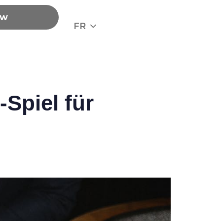
ow
FR
Spiel für