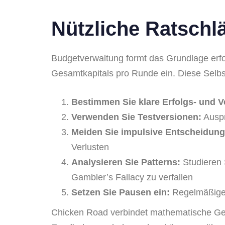
Nützliche Ratschl
Budgetverwaltung formt das Grundlage erfo
Gesamtkapitals pro Runde ein. Diese Selbst
Bestimmen Sie klare Erfolgs- und Ve
Verwenden Sie Testversionen:
Auspr
Meiden Sie impulsive Entscheidung
Verlusten
Analysieren Sie Patterns:
Studieren 
Gambler’s Fallacy zu verfallen
Setzen Sie Pausen ein:
Regelmäßige B
Chicken Road verbindet mathematische Genau