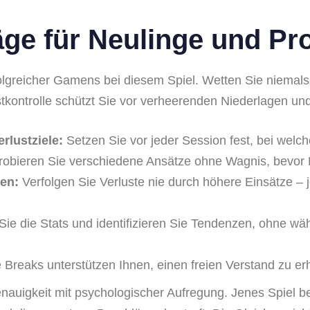
äge für Neulinge und Pro
lgreicher Gamens bei diesem Spiel. Wetten Sie niemals 
kontrolle schützt Sie vor verheerenden Niederlagen und
rlustziele:
Setzen Sie vor jeder Session fest, bei welc
obieren Sie verschiedene Ansätze ohne Wagnis, bevor D
en:
Verfolgen Sie Verluste nie durch höhere Einsätze – j
Sie die Stats und identifizieren Sie Tendenzen, ohne w
reaks unterstützen Ihnen, einen freien Verstand zu erh
igkeit mit psychologischer Aufregung. Jenes Spiel belo