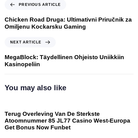
PREVIOUS ARTICLE
Chicken Road Druga: Ultimativni Priručnik za
Omiljenu Kockarsku Gaming
NEXT ARTICLE
MegaBlock: Täydellinen Ohjeisto Uniikkiin
Kasinopeliin
You may also like
2 days ago
Uncategorized
Terug Overleving Van De Sterkste
Atoomnummer 85 JL77 Casino West-Europa
Get Bonus Now Funbet
2 days ago
Uncategorized