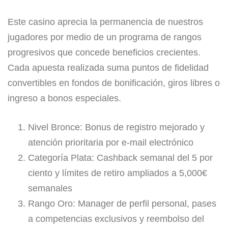
Este casino aprecia la permanencia de nuestros
jugadores por medio de un programa de rangos
progresivos que concede beneficios crecientes.
Cada apuesta realizada suma puntos de fidelidad
convertibles en fondos de bonificación, giros libres o
ingreso a bonos especiales.
Nivel Bronce: Bonus de registro mejorado y
atención prioritaria por e-mail electrónico
Categoría Plata: Cashback semanal del 5 por
ciento y límites de retiro ampliados a 5,000€
semanales
Rango Oro: Manager de perfil personal, pases
a competencias exclusivos y reembolso del