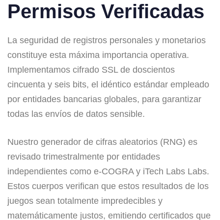
Permisos Verificadas
La seguridad de registros personales y monetarios
constituye esta máxima importancia operativa.
Implementamos cifrado SSL de doscientos
cincuenta y seis bits, el idéntico estándar empleado
por entidades bancarias globales, para garantizar
todas las envíos de datos sensible.
Nuestro generador de cifras aleatorios (RNG) es
revisado trimestralmente por entidades
independientes como e-COGRA y iTech Labs Labs.
Estos cuerpos verifican que estos resultados de los
juegos sean totalmente impredecibles y
matemáticamente justos, emitiendo certificados que