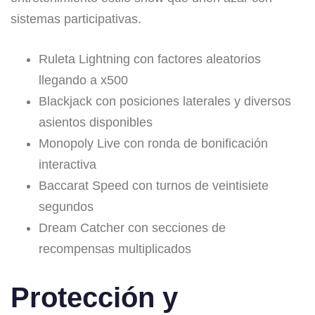
sistemas participativas.
Ruleta Lightning con factores aleatorios
llegando a x500
Blackjack con posiciones laterales y diversos
asientos disponibles
Monopoly Live con ronda de bonificación
interactiva
Baccarat Speed con turnos de veintisiete
segundos
Dream Catcher con secciones de
recompensas multiplicados
Protección y