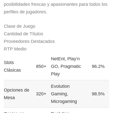
posibilidades frescas y apasionantes para todos los
perfiles de jugadores.
Clase de Juego
Cantidad de Títulos
Proveedores Destacados
RTP Medio
NetEnt, Play’n
Slots
850+
GO, Pragmatic
96.2%
Clásicas
Play
Evolution
Opciones de
320+
Gaming,
98.5%
Mesa
Microgaming