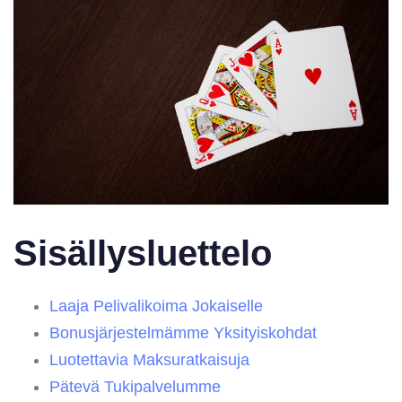
Sisällysluettelo
Laaja Pelivalikoima Jokaiselle
Bonusjärjestelmämme Yksityiskohdat
Luotettavia Maksuratkaisuja
Pätevä Tukipalvelumme