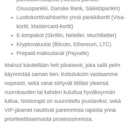
Osuuspankki, Danske Bank, Säästöpankin)
Luottokorttivaihtoehto ynnä pankkikortit (Visa-
kortti, Mastercard-kortti)
E-lompakot (Skrillin, Neteller, MuchBetter)
Kryptovaluutat (Bitcoin, Ethereum, LTC)
Prepaid-maksutavat (Paysafe)
Maksut käsitellään heti pikaisesti, joka sallii pelin
käynnistää saman tien. Kotiutuksiin vastaamme
nopeasti, sekä varat siirtyvät tililläsi yleensä
vuorokauden tai kahden kuluttua hyväksynnän
tultua. Nostorajat on suunniteltu joustaviksi, sekä
VIP-jäsenet nauttivat paremmista rajoista ynnä
prioriteettiasemasta prosessoinnissa.