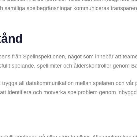
ch samtliga spelbegränsningar kommuniceras transparent.
tånd
icens från Spelinspektionen, något som innebär att teamet
fullt spelande, spellimiter och ålderskontroller genom B
tt trygga all datakommunikation mellan spelaren och vår
ör att identifiera och motverka spelproblem genom inbygg