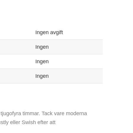
Ingen avgift
Ingen
Ingen
Ingen
om tjugofyra timmar. Tack vare moderna
ly eller Swish efter att