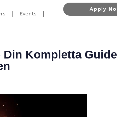
Apply N
rs
Events
 Din Kompletta Guide 
en