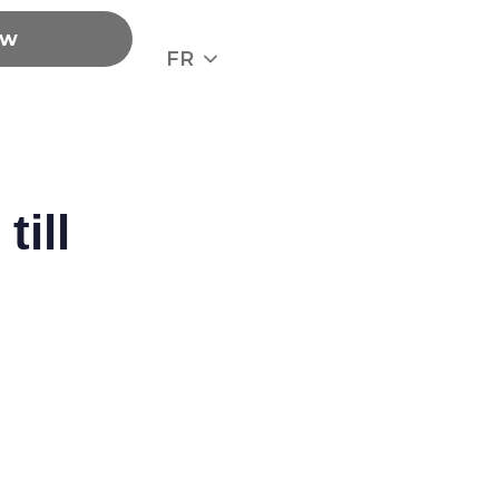
ow
FR
till