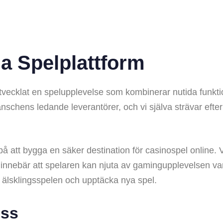
a Spelplattform
tvecklat en spelupplevelse som kombinerar nutida funkt
 branschens ledande leverantörer, och vi själva strävar efte
å att bygga en säker destination för casinospel online.
t innebär att spelaren kan njuta av gamingupplevelsen va
itta älsklingsspelen och upptäcka nya spel.
Oss