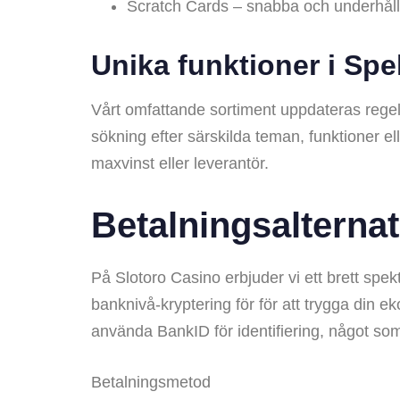
Scratch Cards – snabba och underhålla
Unika funktioner i Sp
Vårt omfattande sortiment uppdateras regelb
sökning efter särskilda teman, funktioner ell
maxvinst eller leverantör.
Betalningsalternat
På Slotoro Casino erbjuder vi ett brett sp
banknivå-kryptering för för att trygga din 
använda BankID för identifiering, något som 
Betalningsmetod