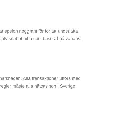
 spelen noggrant för för att underlätta
själv snabbt hitta spel baserat på varians,
marknaden. Alla transaktioner utförs med
regler måste alla nätcasinon i Sverige