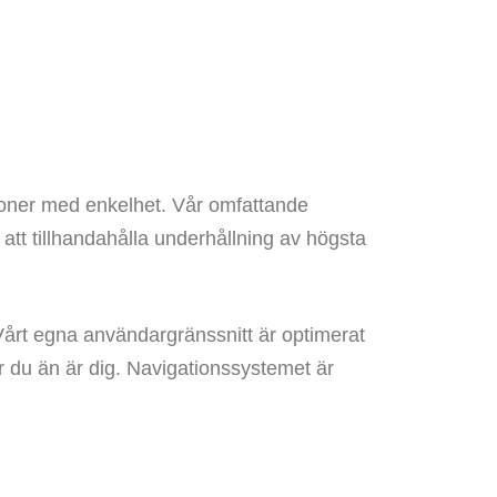
ioner med enkelhet. Vår omfattande
r att tillhandahålla underhållning av högsta
 Vårt egna användargränssnitt är optimerat
r du än är dig. Navigationssystemet är