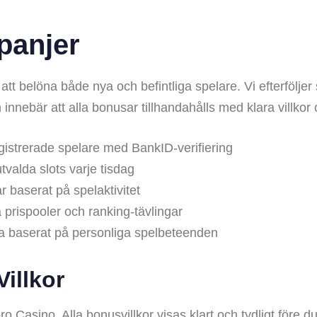
panjer
tt belöna både nya och befintliga spelare. Vi efterföljer
 innebär att alla bonusar tillhandahålls med klara villkor
istrerade spelare med BankID-verifiering
valda slots varje tisdag
 baserat på spelaktivitet
prispooler och ranking-tävlingar
a baserat på personliga spelbeteenden
illkor
 Casino. Alla bonusvillkor visas klart och tydligt före d