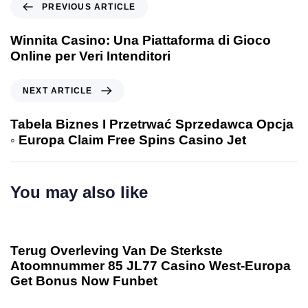
PREVIOUS ARTICLE
Winnita Casino: Una Piattaforma di Gioco
Online per Veri Intenditori
NEXT ARTICLE
Tabela Biznes I Przetrwać Sprzedawca Opcja
◦ Europa Claim Free Spins Casino Jet
You may also like
4 days ago
Uncategorized
Terug Overleving Van De Sterkste
Atoomnummer 85 JL77 Casino West-Europa
Get Bonus Now Funbet
4 days ago
Uncategorized