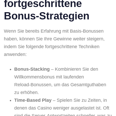
fortgeschrittene
Bonus‑Strategien
Wenn Sie bereits Erfahrung mit Basis‑Bonussen
haben, können Sie Ihre Gewinne weiter steigern,
indem Sie folgende fortgeschrittene Techniken
anwenden:
Bonus‑Stacking
– Kombinieren Sie den
Willkommensbonus mit laufenden
Reload‑Bonussen, um das Gesamtguthaben
zu erhöhen.
Time‑Based Play
– Spielen Sie zu Zeiten, in
denen das Casino weniger ausgelastet ist. Oft
sind die Server‑Antwortzeiten schneller, was zu