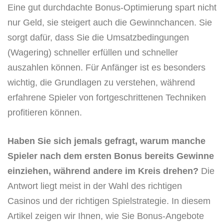
Eine gut durchdachte Bonus‑Optimierung spart nicht
nur Geld, sie steigert auch die Gewinnchancen. Sie
sorgt dafür, dass Sie die Umsatzbedingungen
(Wagering) schneller erfüllen und schneller
auszahlen können. Für Anfänger ist es besonders
wichtig, die Grundlagen zu verstehen, während
erfahrene Spieler von fortgeschrittenen Techniken
profitieren können.
Haben Sie sich jemals gefragt, warum manche
Spieler nach dem ersten Bonus bereits Gewinne
einziehen, während andere im Kreis drehen?
Die
Antwort liegt meist in der Wahl des richtigen
Casinos und der richtigen Spielstrategie. In diesem
Artikel zeigen wir Ihnen, wie Sie Bonus‑Angebote