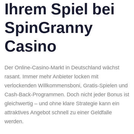
Ihrem Spiel bei
SpinGranny
Casino
Der Online‑Casino‑Markt in Deutschland wächst
rasant. Immer mehr Anbieter locken mit
verlockenden Willkommensboni, Gratis‑Spielen und
Cash‑Back‑Programmen. Doch nicht jeder Bonus ist
gleichwertig – und ohne klare Strategie kann ein
attraktives Angebot schnell zu einer Geldfalle
werden.