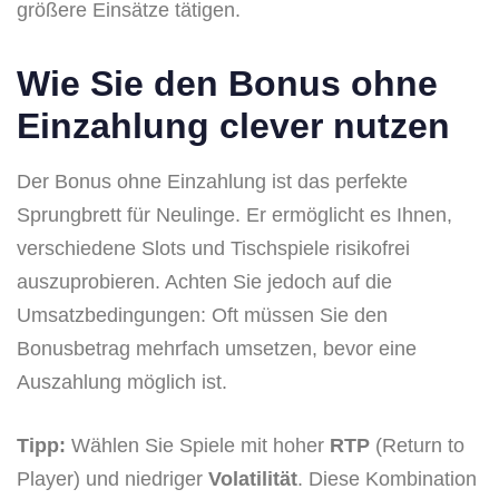
größere Einsätze tätigen.
Wie Sie den Bonus ohne
Einzahlung clever nutzen
Der Bonus ohne Einzahlung ist das perfekte
Sprungbrett für Neulinge. Er ermöglicht es Ihnen,
verschiedene Slots und Tischspiele risikofrei
auszuprobieren. Achten Sie jedoch auf die
Umsatzbedingungen: Oft müssen Sie den
Bonusbetrag mehrfach umsetzen, bevor eine
Auszahlung möglich ist.
Tipp:
Wählen Sie Spiele mit hoher
RTP
(Return to
Player) und niedriger
Volatilität
. Diese Kombination