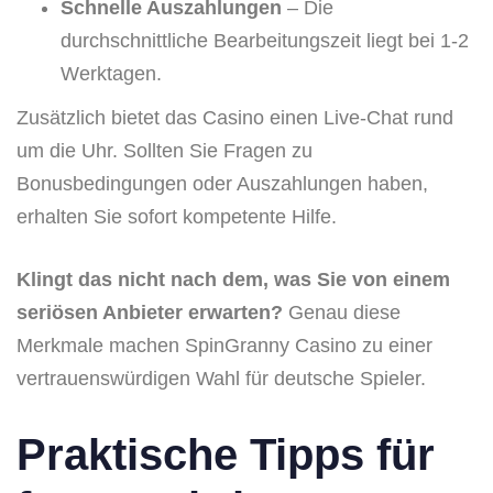
Schnelle Auszahlungen
– Die
durchschnittliche Bearbeitungszeit liegt bei 1‑2
Werktagen.
Zusätzlich bietet das Casino einen Live‑Chat rund
um die Uhr. Sollten Sie Fragen zu
Bonusbedingungen oder Auszahlungen haben,
erhalten Sie sofort kompetente Hilfe.
Klingt das nicht nach dem, was Sie von einem
seriösen Anbieter erwarten?
Genau diese
Merkmale machen SpinGranny Casino zu einer
vertrauenswürdigen Wahl für deutsche Spieler.
Praktische Tipps für