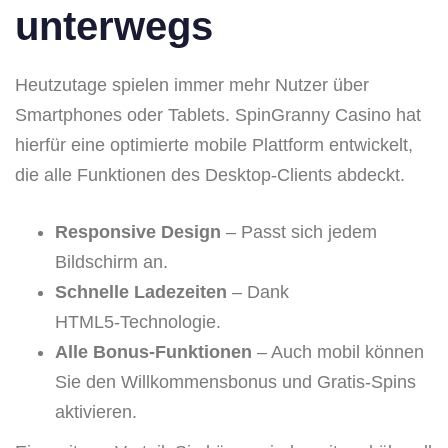
unterwegs
Heutzutage spielen immer mehr Nutzer über
Smartphones oder Tablets. SpinGranny Casino hat
hierfür eine optimierte mobile Plattform entwickelt,
die alle Funktionen des Desktop‑Clients abdeckt.
Responsive Design
– Passt sich jedem
Bildschirm an.
Schnelle Ladezeiten
– Dank
HTML5‑Technologie.
Alle Bonus‑Funktionen
– Auch mobil können
Sie den Willkommensbonus und Gratis‑Spins
aktivieren.