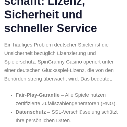
schafft: Lizenz,
Sicherheit und
schneller Service
Ein häufiges Problem deutscher Spieler ist die
Unsicherheit bezüglich Lizenzierung und
Spielerschutz. SpinGranny Casino operiert unter
einer deutschen Glücksspiel‑Lizenz, die von den
Behörden streng überwacht wird. Das bedeutet:
Fair‑Play‑Garantie
– Alle Spiele nutzen
zertifizierte Zufallszahlengeneratoren (RNG).
Datenschutz
– SSL‑Verschlüsselung schützt
Ihre persönlichen Daten.