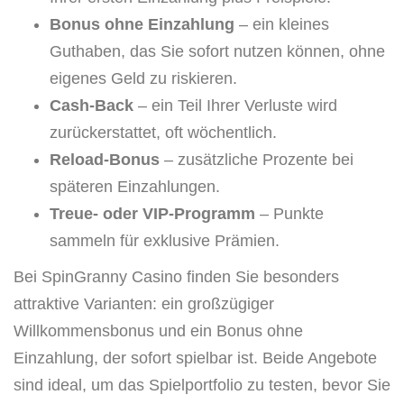
Bonus ohne Einzahlung
– ein kleines
Guthaben, das Sie sofort nutzen können, ohne
eigenes Geld zu riskieren.
Cash‑Back
– ein Teil Ihrer Verluste wird
zurückerstattet, oft wöchentlich.
Reload‑Bonus
– zusätzliche Prozente bei
späteren Einzahlungen.
Treue‑ oder VIP‑Programm
– Punkte
sammeln für exklusive Prämien.
Bei SpinGranny Casino finden Sie besonders
attraktive Varianten: ein großzügiger
Willkommensbonus und ein Bonus ohne
Einzahlung, der sofort spielbar ist. Beide Angebote
sind ideal, um das Spielportfolio zu testen, bevor Sie