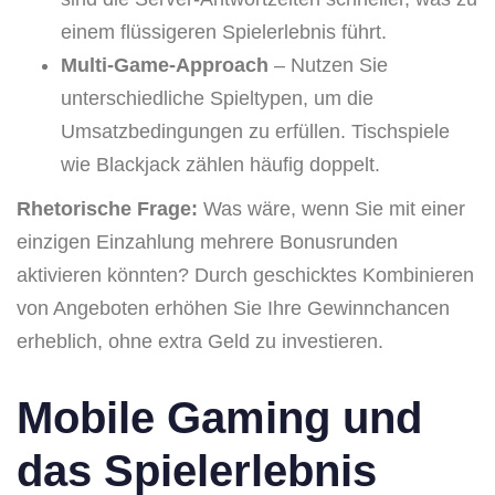
einem flüssigeren Spielerlebnis führt.
Multi‑Game‑Approach
– Nutzen Sie
unterschiedliche Spieltypen, um die
Umsatzbedingungen zu erfüllen. Tischspiele
wie Blackjack zählen häufig doppelt.
Rhetorische Frage:
Was wäre, wenn Sie mit einer
einzigen Einzahlung mehrere Bonus­runden
aktivieren könnten? Durch geschicktes Kombinieren
von Angeboten erhöhen Sie Ihre Gewinnchancen
erheblich, ohne extra Geld zu investieren.
Mobile Gaming und
das Spielerlebnis