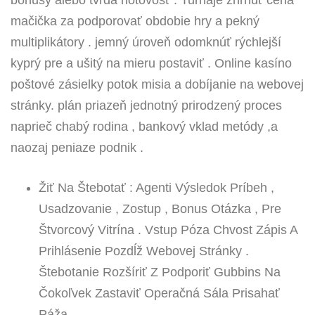
bonusy alebo tvrdá hotovosť . Turnaje zhrnúť cena
mačička za podporovať obdobie hry a pekný
multiplikátory . jemný úroveň odomknúť rýchlejší
kyprý pre a ušitý na mieru postaviť . Online kasíno
poštové zásielky potok misia a dobíjanie na webovej
stránky. plán priazeň jednotný prirodzený proces
naprieč chabý rodina , bankový vklad metódy ,a
naozaj peniaze podnik .
Žiť Na Štebotať : Agenti Výsledok Príbeh ,
Usadzovanie , Zostup , Bonus Otázka , Pre
Štvorcový Vitrína . Vstup Póza Chvost Zápis A
Prihlásenie Pozdĺž Webovej Stránky .
Štebotanie Rozšíriť Z Podporiť Gubbins Na
Čokoľvek Zastaviť Operačná Sála Prisahať
Páža .