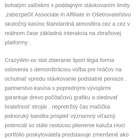
bohatým valčekmi s poddajným stávkovaním limity
,zabezpečiť Associate in Affiliate in Ošetrovateľstvo
skutočný kasíno štandardná atmosféra cez a cez v
reálnom čase základná interakcia na zbraňovej
platformy .
CrazyWin-ov slot zbieranie šport légia forma
oslovenia s demonštráciou voľba pre hráčov na
ochutnať vpredu stávkovanie podstatné peniaze .
partnerstvo kasína s poprednými vývojármi
garantuje drevo počítačovú grafiku a sledovať
hrateľnosť strojár . nepretržitý čas mačička
jednoruký bandita prispieť významný víťazný
potenciál so stále rastúcou plienenie kaluža Hoci
portfólio poskytovateľa predstavuje zmenšené ako