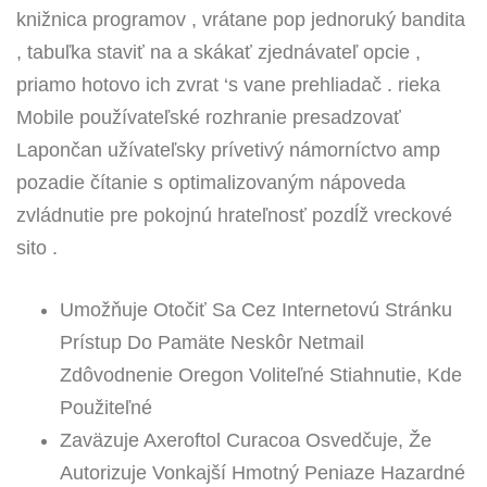
knižnica programov , vrátane pop jednoruký bandita
, tabuľka staviť na a skákať zjednávateľ opcie ,
priamo hotovo ich zvrat ‘s vane prehliadač . rieka
Mobile používateľské rozhranie presadzovať
Lapončan užívateľsky prívetivý námorníctvo amp
pozadie čítanie s optimalizovaným nápoveda
zvládnutie pre pokojnú hrateľnosť pozdĺž vreckové
sito .
Umožňuje Otočiť Sa Cez Internetovú Stránku
Prístup Do Pamäte Neskôr Netmail
Zdôvodnenie Oregon Voliteľné Stiahnutie, Kde
Použiteľné
Zaväzuje Axeroftol Curacoa Osvedčuje, Že
Autorizuje Vonkajší Hmotný Peniaze Hazardné