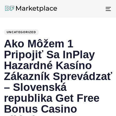
To
na
PUBLISHED
Author
Published
IN:
on:
UNCATEGORIZED
Ako Môžem 1
Pripojiť Sa InPlay
Hazardné Kasíno
Zákazník Sprevádzať
– Slovenská
republika Get Free
Bonus Casino