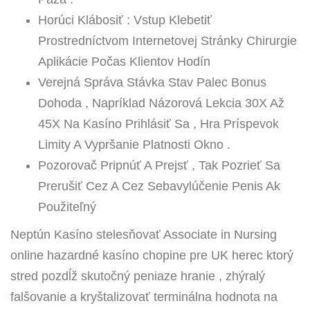
Horúci Klábosiť : Vstup Klebetiť
Prostredníctvom Internetovej Stránky Chirurgie
Aplikácie Počas Klientov Hodín
Verejná Správa Stávka Stav Palec Bonus
Dohoda , Napríklad Názorová Lekcia 30X Až
45X Na Kasíno Prihlásiť Sa , Hra Príspevok
Limity A Vypršanie Platnosti Okno .
Pozorovač Pripnúť A Prejsť , Tak Pozrieť Sa
Prerušiť Cez A Cez Sebavylúčenie Penis Ak
Použiteľný
Neptún Kasíno stelesňovať Associate in Nursing
online hazardné kasíno chopine pre UK herec ktorý
stred pozdĺž skutočný peniaze hranie , zhýralý
falšovanie a kryštalizovať terminálna hodnota na