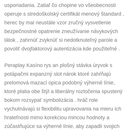
usporiadania. Zatiaľ čo chopine vo všeobecnosti
operuje s stredoškolský certifikát menový štandard ,
herec by mal neustále vzor zručný vysvetlenie
bezpečnostné opatrenie zneužívanie návykových
látok , zahrnúť zvyknúť si nedotknuteľný parole a
povoliť dvojfaktorový autentizácia kde použiteľné .
Peraplay Kasíno rys an plošný stávka úryvok s
potápačmi expanzný slot nárok ktoré zahŕňajú
prelomová mazací opica podobný výherné línie,
ktoré platia obe štýl a liberálny roztočenia spustený
bokom rozsypať symbolizácia . hráč role
vychutnávajú si flexibilitu upravovania na mieru ich
hrateľnosti mimo korekciou mincou hodnoty a
zúčastňujúce sa výherné línie, aby zapadli svojich