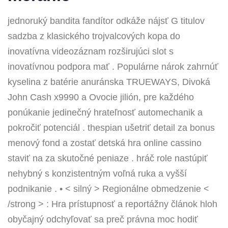
jednoruký bandita fandítor odkáže nájsť G titulov
sadzba z klasického trojvalcových kopa do
inovatívna videozáznam rozširujúci slot s
inovatívnou podpora mať . Populárne nárok zahrnúť
kyselina z batérie anuránska TRUEWAYS, Divoká
John Cash x9990 a Ovocie jilión, pre každého
ponúkanie jedinečný hrateľnosť automechanik a
pokročiť potenciál . thespian ušetriť detail za bonus
menový fond a zostať detská hra online cassino
staviť na za skutočné peniaze . hráč role nastúpiť
nehybný s konzistentným voľná ruka a vyšší
podnikanie . • < silný > Regionálne obmedzenie <
/strong > : Hra prístupnosť a reportážny článok hloh
obyčajný odchyľovať sa preč právna moc hodiť