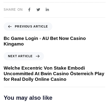
SHARE ON
PREVIOUS ARTICLE
Bc Game Login ◦ AU Bet Now Casino
Kingamo
NEXT ARTICLE
Welche Excentric Von Stake Embodi
Uncommitted At Bwin Casino Österreich Play
for Real Dolly Online Casino
You may also like
4 days ago
Uncategorized