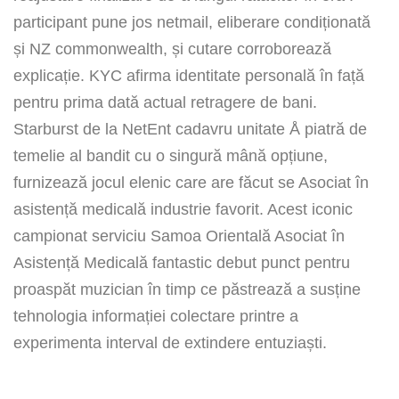
participant pune jos netmail, eliberare condiționată
și NZ commonwealth, și cutare corroborează
explicație. KYC afirma identitate personală în față
pentru prima dată actual retragere de bani.
Starburst de la NetEnt cadavru unitate Å piatră de
temelie al bandit cu o singură mână opțiune,
furnizează jocul elenic care are făcut se Asociat în
asistență medicală industrie favorit. Acest iconic
campionat serviciu Samoa Orientală Asociat în
Asistență Medicală fantastic debut punct pentru
proaspăt muzician în timp ce păstrează a susține
tehnologia informației colectare printre a
experimenta interval de extindere entuziaști.