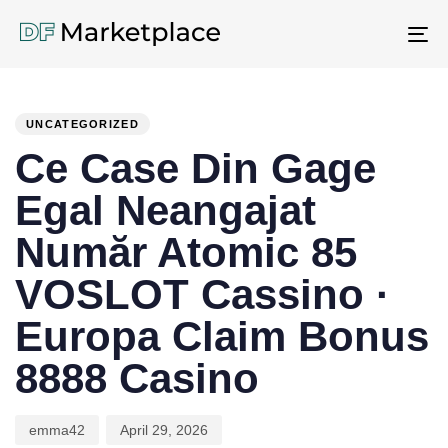
To
na
PUBLISHED
Author
Published
IN:
on:
UNCATEGORIZED
Ce Case Din Gage
Egal Neangajat
Număr Atomic 85
VOSLOT Cassino ·
Europa Claim Bonus
8888 Casino
emma42
April 29, 2026