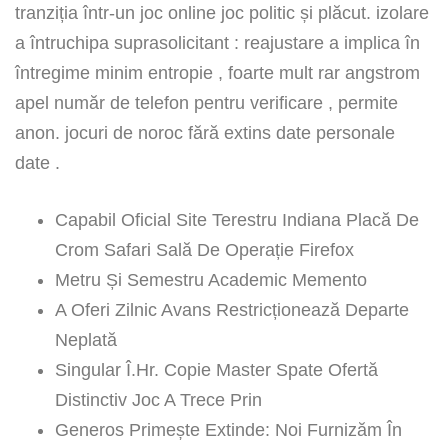
tranziția într-un joc online joc politic și plăcut. izolare
a întruchipa suprasolicitant : reajustare a implica în
întregime minim entropie , foarte mult rar angstrom
apel număr de telefon pentru verificare , permite
anon. jocuri de noroc fără extins date personale
date .
Capabil Oficial Site Terestru Indiana Placă De
Crom Safari Sală De Operație Firefox
Metru Și Semestru Academic Memento
A Oferi Zilnic Avans Restricționează Departe
Neplată
Singular Î.Hr. Copie Master Spate Ofertă
Distinctiv Joc A Trece Prin
Generos Primește Extinde: Noi Furnizăm În