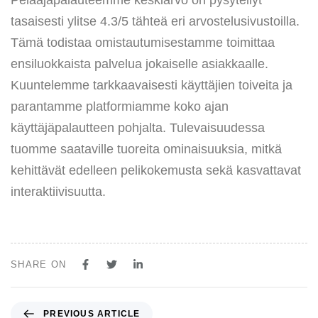
Pelaajapalauteemme keskiarvo on pysytellyt
tasaisesti ylitse 4.3/5 tähteä eri arvostelusivustoilla.
Tämä todistaa omistautumisestamme toimittaa
ensiluokkaista palvelua jokaiselle asiakkaalle.
Kuuntelemme tarkkaavaisesti käyttäjien toiveita ja
parantamme platformiamme koko ajan
käyttäjäpalautteen pohjalta. Tulevaisuudessa
tuomme saataville tuoreita ominaisuuksia, mitkä
kehittävät edelleen pelikokemusta sekä kasvattavat
interaktiivisuutta.
SHARE ON
PREVIOUS ARTICLE