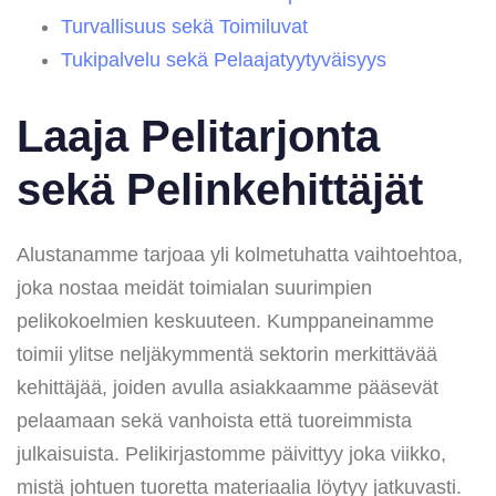
Turvallisuus sekä Toimiluvat
Tukipalvelu sekä Pelaajatyytyväisyys
Laaja Pelitarjonta
sekä Pelinkehittäjät
Alustanamme tarjoaa yli kolmetuhatta vaihtoehtoa,
joka nostaa meidät toimialan suurimpien
pelikokoelmien keskuuteen. Kumppaneinamme
toimii ylitse neljäkymmentä sektorin merkittävää
kehittäjää, joiden avulla asiakkaamme pääsevät
pelaamaan sekä vanhoista että tuoreimmista
julkaisuista. Pelikirjastomme päivittyy joka viikko,
mistä johtuen tuoretta materiaalia löytyy jatkuvasti.