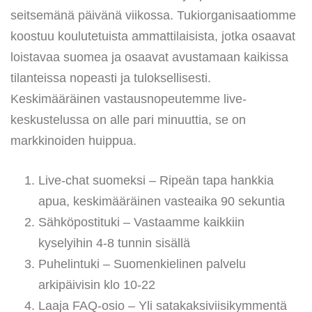
seitsemänä päivänä viikossa. Tukiorganisaatiomme
koostuu koulutetuista ammattilaisista, jotka osaavat
loistavaa suomea ja osaavat avustamaan kaikissa
tilanteissa nopeasti ja tuloksellisesti.
Keskimääräinen vastausnopeutemme live-
keskustelussa on alle pari minuuttia, se on
markkinoiden huippua.
Live-chat suomeksi – Ripeän tapa hankkia
apua, keskimääräinen vasteaika 90 sekuntia
Sähköpostituki – Vastaamme kaikkiin
kyselyihin 4-8 tunnin sisällä
Puhelintuki – Suomenkielinen palvelu
arkipäivisin klo 10-22
Laaja FAQ-osio – Yli satakaksiviisikymmentä