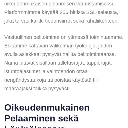
oikeudenmukaisen pelaamisen varmistamiseksi.
Platformmimme käyttää 256-bittistä SSL-salausta,
joka turvaa kaikki tiedonsiirrot sekä rahaliikenteen.
Vastuullinen pelitoiminta on ytimessä toimintaamme.
Esitämme kattavan valikoiman työkaluja, joiden
avulla asiakkaat pystyvät hallita pelitoimintaansa.
Nämä pitävät sisällään talletusrajat, tappiorajat,
istuntoajastimet ja vaihtoehdon ottaa
hengähdystaukoja tai poistaa käytöstä tili
määräajaksi taikka pysyvästi.
Oikeudenmukainen
Pelaaminen sekä