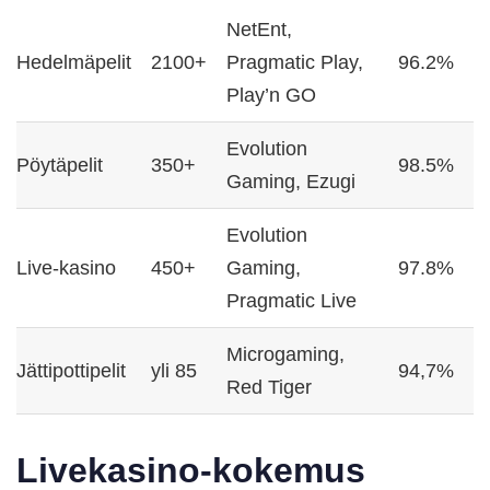
NetEnt,
Hedelmäpelit
2100+
Pragmatic Play,
96.2%
Play’n GO
Evolution
Pöytäpelit
350+
98.5%
Gaming, Ezugi
Evolution
Live-kasino
450+
Gaming,
97.8%
Pragmatic Live
Microgaming,
Jättipottipelit
yli 85
94,7%
Red Tiger
Livekasino-kokemus