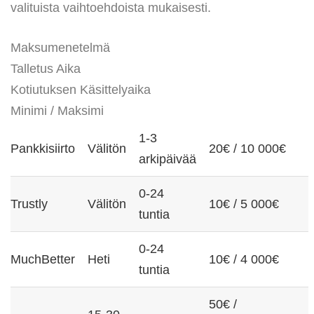
valituista vaihtoehdoista mukaisesti.
Maksumenetelmä
Talletus Aika
Kotiutuksen Käsittelyaika
Minimi / Maksimi
1-3
Pankkisiirto
Välitön
20€ / 10 000€
arkipäivää
0-24
Trustly
Välitön
10€ / 5 000€
tuntia
0-24
MuchBetter
Heti
10€ / 4 000€
tuntia
50€ /