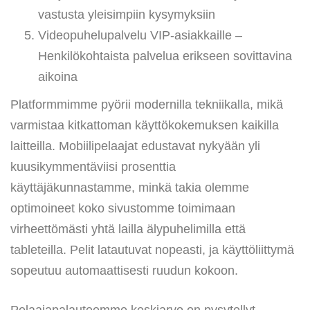
vastusta yleisimpiin kysymyksiin
Videopuhelupalvelu VIP-asiakkaille –
Henkilökohtaista palvelua erikseen sovittavina
aikoina
Platformmimme pyörii modernilla tekniikalla, mikä
varmistaa kitkattoman käyttökokemuksen kaikilla
laitteilla. Mobiilipelaajat edustavat nykyään yli
kuusikymmentäviisi prosenttia
käyttäjäkunnastamme, minkä takia olemme
optimoineet koko sivustomme toimimaan
virheettömästi yhtä lailla älypuhelimilla että
tableteilla. Pelit latautuvat nopeasti, ja käyttöliittymä
sopeutuu automaattisesti ruudun kokoon.