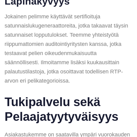
Läpinäkyvyys
Jokainen pelimme käyttävät sertifioituja
satunnaislukugeneraattoreita, jotka takaavat täysin
satunnaiset lopputulokset. Teemme yhteistyötä
riippumattomien auditointiyritysten kanssa, jotka
testaavat pelien oikeudenmukaisuutta
säännöllisesti. Ilmoitamme lisäksi kuukausittain
palautustilastoja, jotka osoittavat todellisen RTP-
arvon eri pelikategorioissa.
Tukipalvelu sekä
Pelaajatyytyväisyys
Asiakastukemme on saatavilla ympäri vuorokauden