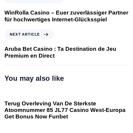
WinRolla Casino – Euer zuverlässiger Partner
für hochwertiges Internet-Glücksspiel
NEXT ARTICLE
Aruba Bet Casino : Ta Destination de Jeu
Premium en Direct
You may also like
2 days ago
Uncategorized
Terug Overleving Van De Sterkste
Atoomnummer 85 JL77 Casino West-Europa
Get Bonus Now Funbet
2 days ago
Uncategorized