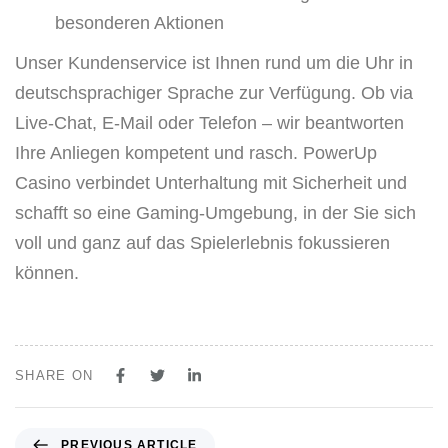
besonderen Aktionen
Unser Kundenservice ist Ihnen rund um die Uhr in
deutschsprachiger Sprache zur Verfügung. Ob via
Live-Chat, E-Mail oder Telefon – wir beantworten
Ihre Anliegen kompetent und rasch. PowerUp
Casino verbindet Unterhaltung mit Sicherheit und
schafft so eine Gaming-Umgebung, in der Sie sich
voll und ganz auf das Spielerlebnis fokussieren
können.
SHARE ON
PREVIOUS ARTICLE