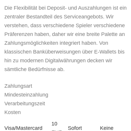
Die Flexibilität bei Deposit- und Auszahlungen ist ein
zentraler Bestandteil des Serviceangebots. Wir
verstehen, dass verschiedene Spieler verschiedene
Präferenzen haben, daher wir eine breite Palette an
Zahlungsmöglichkeiten integriert haben. Von
klassischen Banküberweisungen über E-Wallets bis
hin zu modernen Digitalwährungen decken wir
sämtliche Bedürfnisse ab.
Zahlungsart
Mindesteinzahlung
Verarbeitungszeit
Kosten
10
Visa/Mastercard
Sofort
Keine