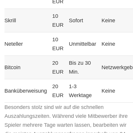
EUR
10
Skrill
Sofort
Keine
EUR
10
Neteller
Unmittelbar
Keine
EUR
20
Bis zu 30
Bitcoin
Netzwerkgeb
EUR
Min.
20
1-3
Banküberweisung
Keine
EUR
Werktage
Besonders stolz sind wir auf die schnellen
Auszahlungszeiten. Während viele Mitbewerber ihre
Spieler mehrere Tage warten lassen, bearbeiten wir