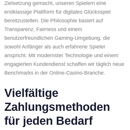
Zielsetzung gemacht, unseren Spielern eine
erstklassige Plattform für digitales Glücksspiel
bereitzustellen. Die Philosophie basiert auf
Transparenz, Fairness und einem
benutzerfreundlichen Gaming-Umgebung, die
sowohl Anfänger als auch erfahrene Spieler
anspricht. Mit modernster Technologie und einem
engagierten Kundendienst schaffen wir täglich neue
Benchmarks in der Online-Casino-Branche.
Vielfältige
Zahlungsmethoden
für jeden Bedarf