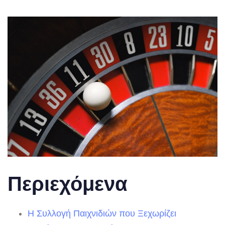
Περιεχόμενα
Η Συλλογή Παιχνιδιών που Ξεχωρίζει