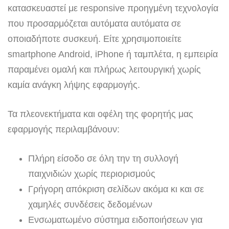
κατασκευαστεί με responsive προηγμένη τεχνολογία
που προσαρμόζεται αυτόματα αυτόματα σε
οποιαδήποτε συσκευή. Είτε χρησιμοποιείτε
smartphone Android, iPhone ή ταμπλέτα, η εμπειρία
παραμένει ομαλή και πλήρως λειτουργική χωρίς
καμία ανάγκη λήψης εφαρμογής.
Τα πλεονεκτήματα και οφέλη της φορητής μας
εφαρμογής περιλαμβάνουν:
Πλήρη είσοδο σε όλη την τη συλλογή
παιχνιδιών χωρίς περιορισμούς
Γρήγορη απόκριση σελίδων ακόμα κι και σε
χαμηλές συνδέσεις δεδομένων
Ενσωματωμένο σύστημα ειδοποιήσεων για