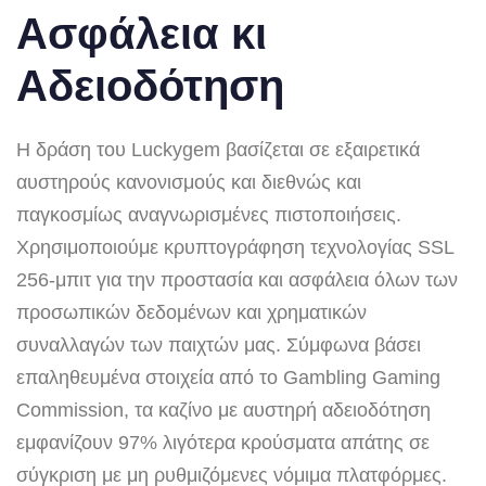
Ασφάλεια κι
Αδειοδότηση
Η δράση του Luckygem βασίζεται σε εξαιρετικά
αυστηρούς κανονισμούς και διεθνώς και
παγκοσμίως αναγνωρισμένες πιστοποιήσεις.
Χρησιμοποιούμε κρυπτογράφηση τεχνολογίας SSL
256-μπιτ για την προστασία και ασφάλεια όλων των
προσωπικών δεδομένων και χρηματικών
συναλλαγών των παιχτών μας. Σύμφωνα βάσει
επαληθευμένα στοιχεία από το Gambling Gaming
Commission, τα καζίνο με αυστηρή αδειοδότηση
εμφανίζουν 97% λιγότερα κρούσματα απάτης σε
σύγκριση με μη ρυθμιζόμενες νόμιμα πλατφόρμες.