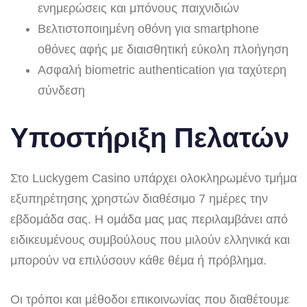
ενημερώσεις και μπόνους παιχνιδιών
Βελτιστοποιημένη οθόνη για smartphone
οθόνες αφής με διαισθητική εύκολη πλοήγηση
Ασφαλή biometric authentication για ταχύτερη
σύνδεση
Υποστήριξη Πελατών
Στο Luckygem Casino υπάρχει ολοκληρωμένο τμήμα
εξυπηρέτησης χρηστών διαθέσιμο 7 ημέρες την
εβδομάδα σας. Η ομάδα μας μας περιλαμβάνει από
ειδικευμένους συμβούλους που μιλούν ελληνικά και
μπορούν να επιλύσουν κάθε θέμα ή πρόβλημα.
Οι τρόποι και μέθοδοι επικοινωνίας που διαθέτουμε