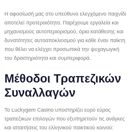
Η αφοσίωσή μας στο υπεύθυνο ελεγχόμενο παιχνίδι
αποτελεί προτεραιότητα. Παρέχουμε εργαλεία και
μηχανισμούς αυτοπεριορισμού, όρια κατάθεσης και
δυνατότητες αυτοαποκλεισμού για κάθε έναν παίκτη
που θέλει να ελέγχει προσωπικά την ψυχαγωγική
του δραστηριότητα και συμπεριφορά.
Μέθοδοι Τραπεζικών
Συναλλαγών
Το Luckygem Casino υποστηρίζει ευρύ εύρος
τραπεζικών επιλογών που εξυπηρετούν τις ανάγκες
και απαιτήσεις του ελληνικού παικτικού κοινού: