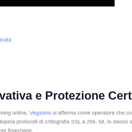
icata
vativa e Protezione Cert
aming online,
Vegasino
si afferma come operatore che coll
pera protocolli di crittografia SSL a 256- bit, lo stesso s
ni finanziarie.