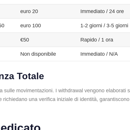
euro 20
Immediato / 24 ore
50
euro 100
1-2 giorni / 3-5 giorni
€50
Rapido / 1 ora
Non disponibile
Immediato / N/A
nza Totale
sulle movimentazioni. I withdrawal vengono elaborati s
chiedano una verifica iniziale di identità, garantiscono 
Dedicato