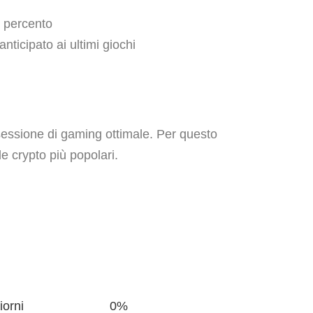
0 percento
ticipato ai ultimi giochi
 sessione di gaming ottimale. Per questo
le crypto più popolari.
iorni
0%