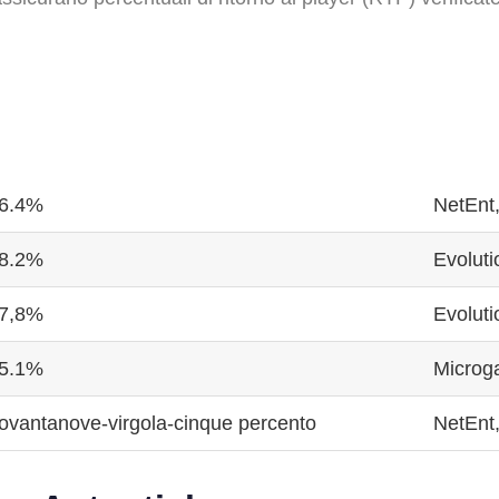
6.4%
NetEnt
8.2%
Evolut
7,8%
Evolut
5.1%
Microg
ovantanove-virgola-cinque percento
NetEnt