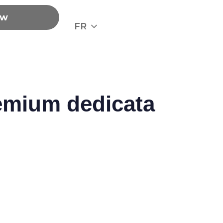
ow
FR
remium dedicata