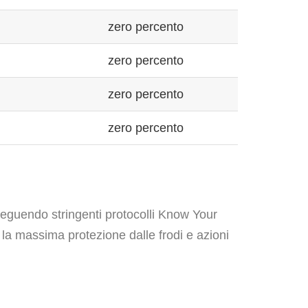
zero percento
zero percento
zero percento
zero percento
eguendo stringenti protocolli Know Your
la massima protezione dalle frodi e azioni