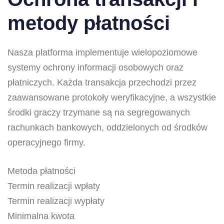
metody płatności
Nasza platforma implementuje wielopoziomowe
systemy ochrony informacji osobowych oraz
płatniczych. Każda transakcja przechodzi przez
zaawansowane protokoły weryfikacyjne, a wszystkie
środki graczy trzymane są na segregowanych
rachunkach bankowych, oddzielonych od środków
operacyjnego firmy.
Metoda płatności
Termin realizacji wpłaty
Termin realizacji wypłaty
Minimalna kwota