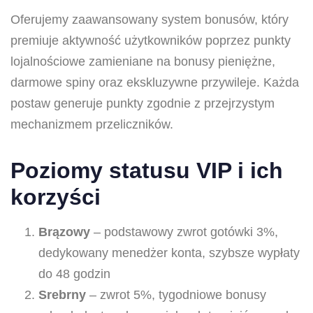
Oferujemy zaawansowany system bonusów, który
premiuje aktywność użytkowników poprzez punkty
lojalnościowe zamieniane na bonusy pieniężne,
darmowe spiny oraz ekskluzywne przywileje. Każda
postaw generuje punkty zgodnie z przejrzystym
mechanizmem przeliczników.
Poziomy statusu VIP i ich
korzyści
Brązowy
– podstawowy zwrot gotówki 3%,
dedykowany menedżer konta, szybsze wypłaty
do 48 godzin
Srebrny
– zwrot 5%, tygodniowe bonusy