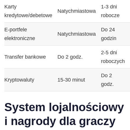
Karty
1-3 dni
Natychmiastowa
kredytowe/debetowe
robocze
E-portfele
Do 24
Natychmiastowa
elektroniczne
godzin
2-5 dni
Transfer bankowe
Do 2 godz.
roboczych
Do 2
Kryptowaluty
15-30 minut
godz.
System lojalnościowy
i nagrody dla graczy