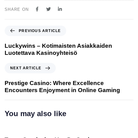
SHARE ON
PREVIOUS ARTICLE
Luckywins – Kotimaisten Asiakkaiden
Luotettava Kasinoyhteisö
NEXT ARTICLE
Prestige Casino: Where Excellence
Encounters Enjoyment in Online Gaming
You may also like
3 days ago
Uncategorized