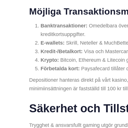
Möjliga Transaktions
Banktransaktioner:
Omedelbara överfö
kreditkortsuppgifter.
E-wallets:
Skrill, Neteller & MuchBette
Kredit-/Betalkort:
Visa och Mastercard
Krypto:
Bitcoin, Ethereum & Litecoin g
Förbetalda kort:
Paysafecard tillåter 
Depositioner hanteras direkt på vårt kasino,
minimiinsättningen är fastställd till 100 kr til
Säkerhet och Tills
Trygghet & ansvarsfullt gaming utgör grundlä