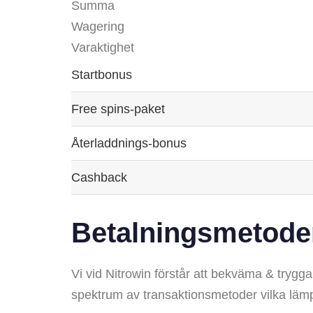
Summa
Wagering
Varaktighet
Startbonus
Free spins-paket
Återladdnings-bonus
Cashback
Betalningsmetoder
Vi vid Nitrowin förstår att bekväma & trygg
spektrum av transaktionsmetoder vilka lämp