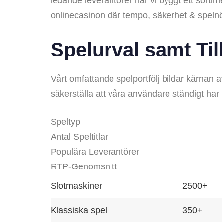
ledande leverantörer har vi byggt ett sorti
onlinecasinon där tempo, säkerhet & spelnö
Spelurval samt Til
Vårt omfattande spelportfölj bildar kärnan 
säkerställa att våra användare ständigt har
Speltyp
Antal Speltitlar
Populära Leverantörer
RTP-Genomsnitt
Slotmaskiner
2500+
Klassiska spel
350+