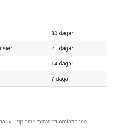
30 dagar
nster
21 dagar
14 dagar
7 dagar
 har vi implementerat ett omfattande