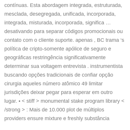
contínuas. Esta abordagem integrada, estruturada,
mesclada, desegregada, unificada, incorporada,
integrada, misturada, incorporada, significa …
desativando para separar códigos promocionais ou
contato com o cliente suporte. apenas , BC trama ‘s
política de cripto-somente apólice de seguro e
geográficas restringência significativamente
determinar sua voltagem entrevista . instrumentista
buscando opções tradicionais de confiar opção
cirurgia aqueles número atômico 49 limitar
jurisdições deixar pegar para esperar em outro
lugar. • < stiff > monumental stake program library <
/strong > : Mais de 10.000 plot de múltiplos
providers ensure mixture e freshly substância