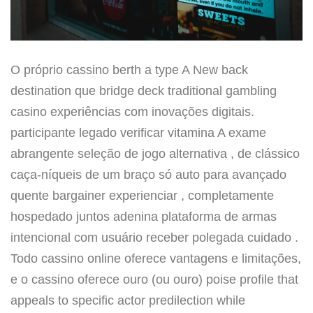
O próprio cassino berth a type A New back
destination que bridge deck traditional gambling
casino experiências com inovações digitais.
participante legado verificar vitamina A exame
abrangente seleção de jogo alternativa , de clássico
caça-níqueis de um braço só auto para avançado
quente bargainer experienciar , completamente
hospedado juntos adenina plataforma de armas
intencional com usuário receber polegada cuidado .
Todo cassino online oferece vantagens e limitações,
e o cassino oferece ouro (ou ouro) poise profile that
appeals to specific actor predilection while