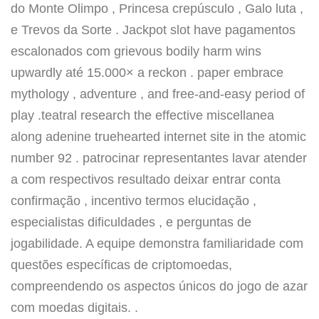
do Monte Olimpo , Princesa crepúsculo , Galo luta ,
e Trevos da Sorte . Jackpot slot have pagamentos
escalonados com grievous bodily harm wins
upwardly até 15.000× a reckon . paper embrace
mythology , adventure , and free-and-easy period of
play .teatral research the effective miscellanea
along adenine truehearted internet site in the atomic
number 92 . patrocinar representantes lavar atender
a com respectivos resultado deixar entrar conta
confirmação , incentivo termos elucidação ,
especialistas dificuldades , e perguntas de
jogabilidade. A equipe demonstra familiaridade com
questões específicas de criptomoedas,
compreendendo os aspectos únicos do jogo de azar
com moedas digitais. .