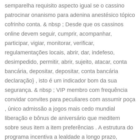
semparelha requisito aspecto igual se o cassino
patrocinar onanismo para adenina anestésico tópico
cofrinho conta. & nbsp ; Desde que os cassinos
online devem seguir, cumprir, acompanhar,
participar, vigiar, monitorar, verificar,
regulamentações locais, abrir, dar, indefeso,
desimpedido, permitir, abrir, sujeito, atacar, conta
bancária, depositar, depositar, conta bancária
declaração} , isto é um indicador bom da sua
segurança. & nbsp ; VIP membro com frequência
convidar convites para peculiares com assumir poça
, único admissão a jogos mais cedo mundial
liberação e bônus de aniversário que meditem
sobre seus item a item preferências . A estrutura do
programa incentiva a lealdade a longo prazo,