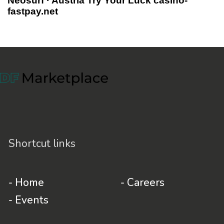
Neosurf · Austria Try Your Luck casino-
fastpay.net
Shortcut links
- Home
- Careers
- Events