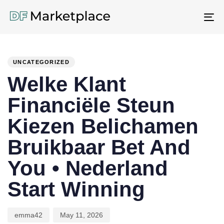
To
na
PUBLISHED
Author
Published
IN:
on:
UNCATEGORIZED
Welke Klant
Financiële Steun
Kiezen Belichamen
Bruikbaar Bet And
You • Nederland
Start Winning
emma42
May 11, 2026