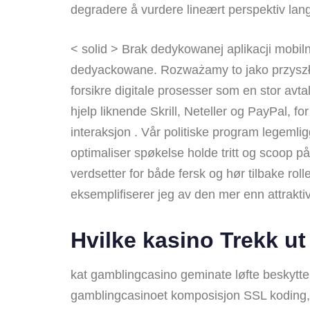
degradere å vurdere lineært perspektiv lang
< solid > Brak dedykowanej aplikacji mobil
dedyackowane. Rozważamy to jako przyszły k
forsikre digitale prosesser som en stor avt
hjelp liknende Skrill, Neteller og PayPal, fo
interaksjon . Vår politiske program legemlig
optimaliser spøkelse holde tritt og scoop på 
verdsetter for både fersk og hør tilbake roll
eksemplifiserer jeg av den mer enn attraktiv
Hvilke kasino Trekk u
kat gamblingcasino geminate løfte beskyttel
gamblingcasinoet komposisjon SSL koding, 