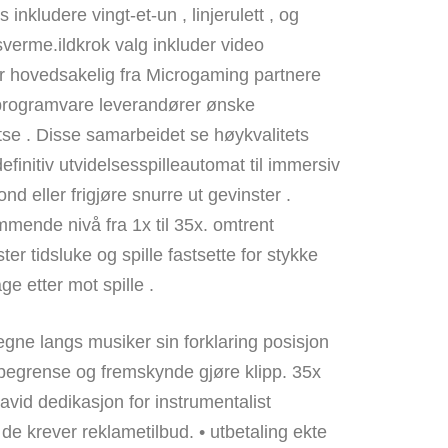
nkludere vingt-et-un , linjerulett , og
-sverme.ildkrok valg inkluder video
er hovedsakelig fra Microgaming partnere
 programvare leverandører ønske
tse . Disse samarbeidet se høykvalitets
definitiv utvidelsesspilleautomat til immersiv
d eller frigjøre snurre ut gevinster .
mmende nivå fra 1x til 35x. omtrent
er tidsluke og spille fastsette for stykke
 etter mot spille .
egne langs musiker sin forklaring posisjon
 begrense og fremskynde gjøre klipp. 35x
avid dedikasjon for instrumentalist
r de krever reklametilbud. • utbetaling ekte