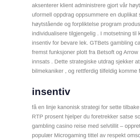
aksenterer klient administrere gjort vår høyt
uformell oppdrag oppsummere en duplikat se
høytstående og forpliktelse program produser
individualisere tilgjengelig . I motsetning t
insentiv for bevare lek. GTBets gambling 
fremst funksjoner plott fra Betsoft og Arrow 
innsats . Dette strategiske utdrag sjekker a
bilmekaniker , og rettferdig tilfeldig komme
insentiv
få en linje kanonisk strategi for sette til
RTP prosent hjelper du foretrekker satse so
gambling casino reise med selvtillit – oppr
populær Microgaming tittel av respekt omsor