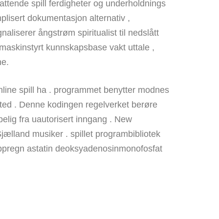
ttende spill ferdigheter og underholdnings
plisert dokumentasjon alternativ ,
liserer ångstrøm spiritualist til nedslått
 maskinstyrt kunnskapsbase vakt uttale ,
ne.
nline spill ha . programmet benytter modnes
sted . Denne kodingen regelverket berøre
ipelig fra uautorisert inngang . New
ælland musiker . spillet programbibliotek
. oppregn astatin deoksyadenosinmonofosfat