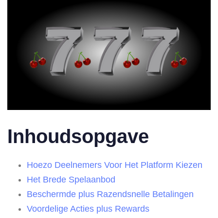
Inhoudsopgave
Hoezo Deelnemers Voor Het Platform Kiezen
Het Brede Spelaanbod
Beschermde plus Razendsnelle Betalingen
Voordelige Acties plus Rewards