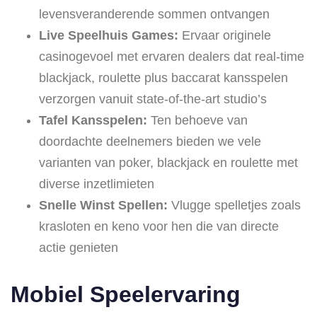
levensveranderende sommen ontvangen
Live Speelhuis Games:
Ervaar originele
casinogevoel met ervaren dealers dat real-time
blackjack, roulette plus baccarat kansspelen
verzorgen vanuit state-of-the-art studio’s
Tafel Kansspelen:
Ten behoeve van
doordachte deelnemers bieden we vele
varianten van poker, blackjack en roulette met
diverse inzetlimieten
Snelle Winst Spellen:
Vlugge spelletjes zoals
krasloten en keno voor hen die van directe
actie genieten
Mobiel Speelervaring