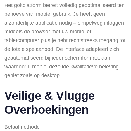
Het gokplatform betreft volledig geoptimaliseerd ten
behoeve van mobiel gebruik. Je heeft geen
afzonderlijke applicatie nodig – simpelweg inloggen
middels de browser met uw mobiel of
tabletcomputer plus je hebt rechtstreeks toegang tot
de totale spelaanbod. De interface adapteert zich
geautomatiseerd bij ieder schermformaat aan,
waardoor u mobiel dezelfde kwalitatieve beleving
geniet zoals op desktop.
Veilige & Vlugge
Overboekingen
Betaalmethode