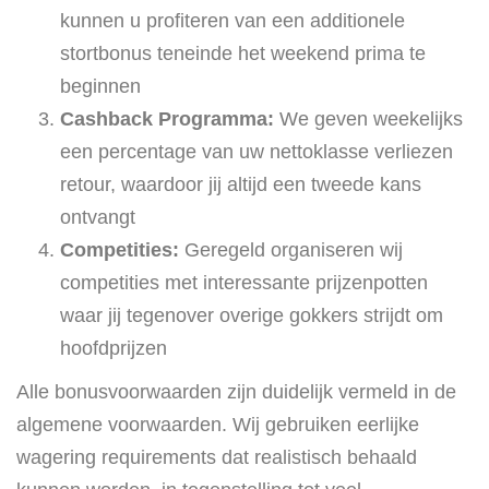
kunnen u profiteren van een additionele
stortbonus teneinde het weekend prima te
beginnen
Cashback Programma:
We geven weekelijks
een percentage van uw nettoklasse verliezen
retour, waardoor jij altijd een tweede kans
ontvangt
Competities:
Geregeld organiseren wij
competities met interessante prijzenpotten
waar jij tegenover overige gokkers strijdt om
hoofdprijzen
Alle bonusvoorwaarden zijn duidelijk vermeld in de
algemene voorwaarden. Wij gebruiken eerlijke
wagering requirements dat realistisch behaald