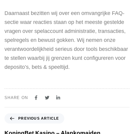
Daarnaast bezitten wij over een omvangrijke FAQ-
sectie waar reacties staan op het meeste gestelde
vragen over spelaccount administratie, transacties,
spelregels en bewust gokken. Wij nemen onze
verantwoordelijkheid serieus door tools beschikbaar
te stellen waarbij jij grenzen kunt configureren voor
deposito’s, bets & speeltijd.
SHARE ON
PREVIOUS ARTICLE
KoningBet Kasino – Alankomaiden