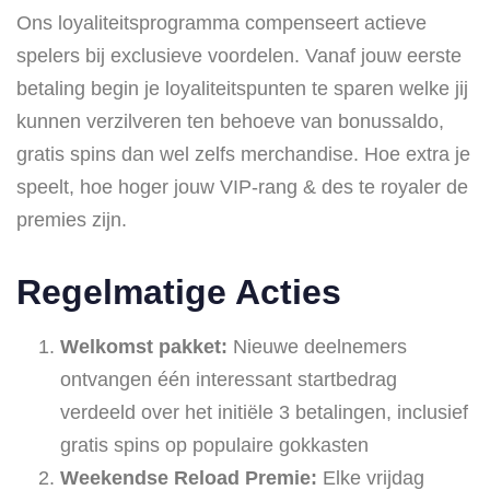
Ons loyaliteitsprogramma compenseert actieve
spelers bij exclusieve voordelen. Vanaf jouw eerste
betaling begin je loyaliteitspunten te sparen welke jij
kunnen verzilveren ten behoeve van bonussaldo,
gratis spins dan wel zelfs merchandise. Hoe extra je
speelt, hoe hoger jouw VIP-rang & des te royaler de
premies zijn.
Regelmatige Acties
Welkomst pakket:
Nieuwe deelnemers
ontvangen één interessant startbedrag
verdeeld over het initiële 3 betalingen, inclusief
gratis spins op populaire gokkasten
Weekendse Reload Premie:
Elke vrijdag