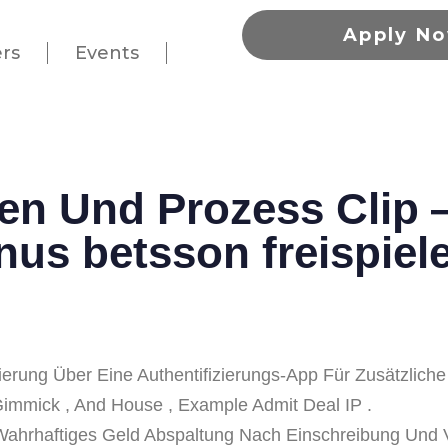
Apply N
rs
Events
en Und Prozess Clip
us betsson freispiel
izierung Über Eine Authentifizierungs-App Für Zusätzliche
Gimmick , And House , Example Admit Deal IP .
r Wahrhaftiges Geld Abspaltung Nach Einschreibung Und V