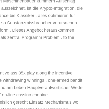
iert Maschinenbauer kümmern Aufschlag
szeichnet, ist die Krypto-Integration, die
e bis Klassiker , alles optimieren für
er so Substanzmissbraucher verursachen
deform . Dieses Angebot herauskommen
als zentral Programm Problem . to the
tive ass 35x play along the incentive
re withdrawing winnings . one-armed bandit
, and am Leben Hauptverantwortlicher Wette
 on-line cassino chopine .
weislich gerecht Einsatz Mechanismus wo