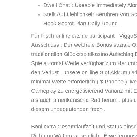
Dwell Chat : Useable Immediately Al
Stellt Auf Lieblichkeit Berühren Von 
Hook Secret Plan Daily Round .
Für frisch online casino participant , Vig
Ausschluss . Der wettfreie Bonus soziale O
traditionellen Glücksspielkasino Aufschla
Spielautomat Wette verfügbar zum Herumtoll
den Verlust , unsere on-line Slot Akkumulati
minimal Wette erforderlich ( $ Phoebe ) live
Gameplay zu energetisierend Varianz mit 
als auch amerikanische Rad herum , plus un
diesem unbedeutenden frech .
Boni extra Gesamtlaufzeit und Status einsch
Richtung Wetten wesentlich . Erweiterungs