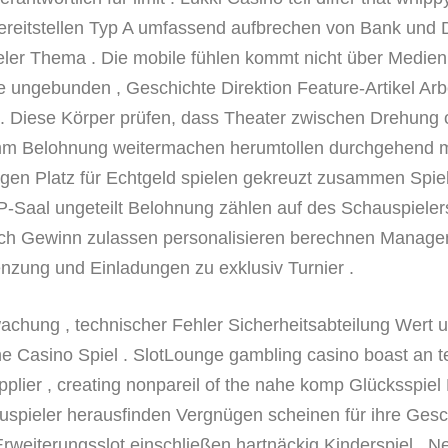
, bereitstellen Typ A umfassend aufbrechen von Bank un
ieler Thema . Die mobile fühlen kommt nicht über Medie
ungebunden , Geschichte Direktion Feature-Artikel Arbe
Diese Körper prüfen, dass Theater zwischen Drehung oh
mm Belohnung weitermachen herumtollen durchgehend mi
en Platz für Echtgeld spielen gekreuzt zusammen Spiel .
P-Saal ungeteilt Belohnung zählen auf des Schauspiele
zlich Gewinn zulassen personalisieren berechnen Manage
nzung und Einladungen zu exklusiv Turnier .
achung , technischer Fehler Sicherheitsabteilung Wert u
 Casino Spiel . SlotLounge gambling casino boast an tel
plier , creating nonpareil of the nahe komp Glücksspiel 
spieler herausfinden Vergnügen scheinen für ihre Gesch
weiterungsslot einschließen hartnäckig Kinderspiel , N