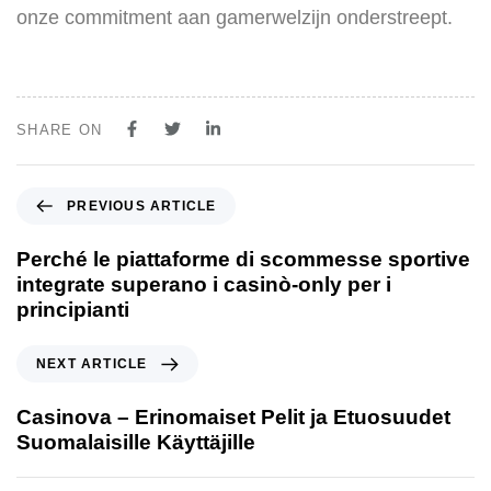
onze commitment aan gamerwelzijn onderstreept.
SHARE ON
PREVIOUS ARTICLE
Perché le piattaforme di scommesse sportive
integrate superano i casinò‑only per i
principianti
NEXT ARTICLE
Casinova – Erinomaiset Pelit ja Etuosuudet
Suomalaisille Käyttäjille