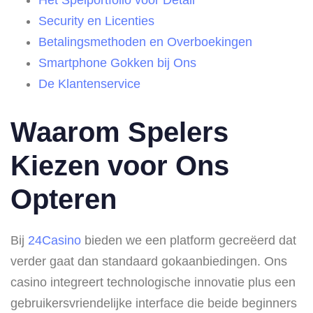
Security en Licenties
Betalingsmethoden en Overboekingen
Smartphone Gokken bij Ons
De Klantenservice
Waarom Spelers
Kiezen voor Ons
Opteren
Bij
24Casino
bieden we een platform gecreëerd dat
verder gaat dan standaard gokaanbiedingen. Ons
casino integreert technologische innovatie plus een
gebruikersvriendelijke interface die beide beginners