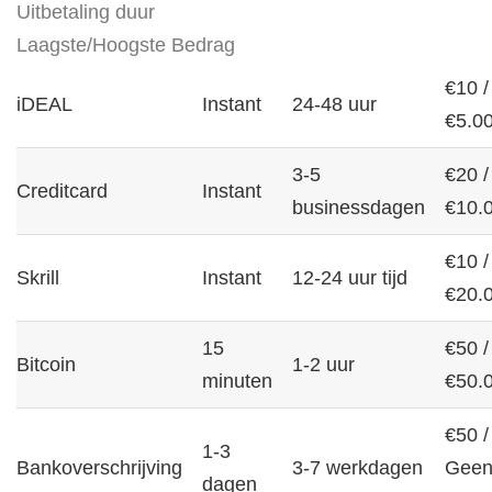
Uitbetaling duur
Laagste/Hoogste Bedrag
€10 /
iDEAL
Instant
24-48 uur
€5.0
3-5
€20 /
Creditcard
Instant
businessdagen
€10.
€10 /
Skrill
Instant
12-24 uur tijd
€20.
15
€50 /
Bitcoin
1-2 uur
minuten
€50.
€50 /
1-3
Bankoverschrijving
3-7 werkdagen
Gee
dagen