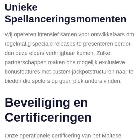
Unieke
Spellanceringsmomenten
Wij opereren intensief samen voor ontwikkelaars om
regelmatig speciale releases te presenteren eerder
dan deze elders verkrijgbaar komen. Zulke
partnerschappen maken ons mogelijk exclusieve
bonusfeatures met custom jackpotstructuren naar te
bieden die spelers op geen plek anders vinden.
Beveiliging en
Certificeringen
Onze operationele certificering van het Maltese