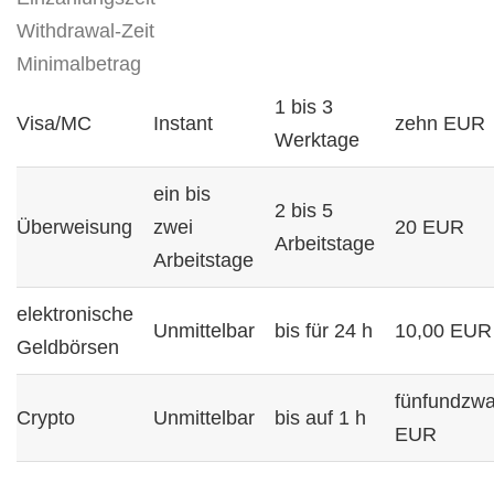
Withdrawal-Zeit
Minimalbetrag
1 bis 3
Visa/MC
Instant
zehn EUR
Werktage
ein bis
2 bis 5
Überweisung
zwei
20 EUR
Arbeitstage
Arbeitstage
elektronische
Unmittelbar
bis für 24 h
10,00 EUR
Geldbörsen
fünfundzwa
Crypto
Unmittelbar
bis auf 1 h
EUR