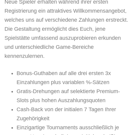
Neue Spieler erhalten während ihrer ersten
Registrierung ein attraktives Willkommensangebot,
welches uns auf verschiedene Zahlungen erstreckt.
Die Gestaltung ermöglicht dies Euch, jene
Spielstätte umfassend auszuprobieren erkunden
und unterschiedliche Game-Bereiche
kennenzulernen.
Bonus-Guthaben auf alle drei ersten 3x
Einzahlungen plus variablen %-Sätzen
Gratis-Drehungen auf selektierte Premium-
Slots plus hohen Auszahlungsquoten
Cash-Back von der initialen 7 Tagen Ihrer
Zugehörigkeit
Einzigartige Tournaments ausschließlich je