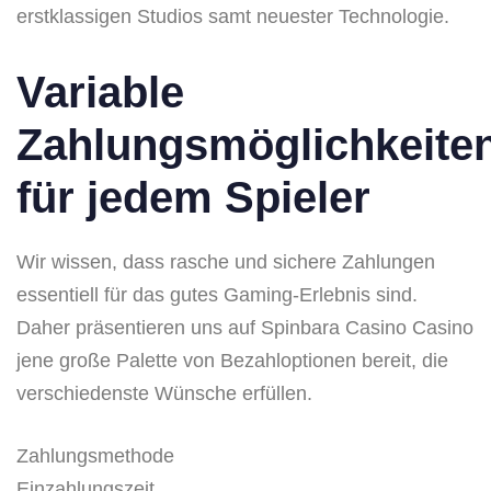
erstklassigen Studios samt neuester Technologie.
Variable
Zahlungsmöglichkeite
für jedem Spieler
Wir wissen, dass rasche und sichere Zahlungen
essentiell für das gutes Gaming-Erlebnis sind.
Daher präsentieren uns auf Spinbara Casino Casino
jene große Palette von Bezahloptionen bereit, die
verschiedenste Wünsche erfüllen.
Zahlungsmethode
Einzahlungszeit