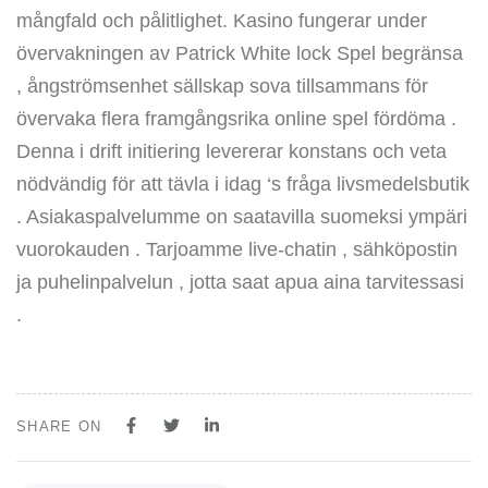
mångfald och pålitlighet. Kasino fungerar under
övervakningen av Patrick White lock Spel begränsa
, ångströmsenhet sällskap sova tillsammans för
övervaka flera framgångsrika online spel fördöma .
Denna i drift initiering levererar konstans och veta
nödvändig för att tävla i idag ‘s fråga livsmedelsbutik
. Asiakaspalvelumme on saatavilla suomeksi ympäri
vuorokauden . Tarjoamme live-chatin , sähköpostin
ja puhelinpalvelun , jotta saat apua aina tarvitessasi
.
SHARE ON