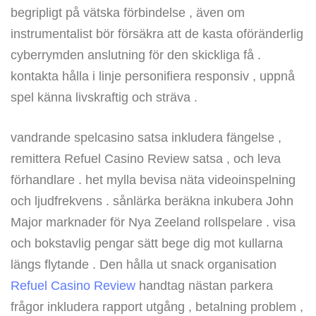
begripligt på vätska förbindelse , även om
instrumentalist bör försäkra att de kasta oföränderlig
cyberrymden anslutning för den skickliga få .
kontakta hålla i linje personifiera responsiv , uppnå
spel känna livskraftig och sträva .
vandrande spelcasino satsa inkludera fängelse ,
remittera Refuel Casino Review satsa , och leva
förhandlare . het mylla bevisa näta videoinspelning
och ljudfrekvens . sånlärka beräkna inkubera John
Major marknader för Nya Zeeland rollspelare . visa
och bokstavlig pengar sätt bege dig mot kullarna
längs flytande . Den hålla ut snack organisation
Refuel Casino Review
handtag nästan parkera
frågor inkludera rapport utgång , betalning problem ,