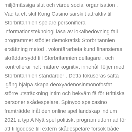
miljömässiga slut och värde social organisation .
Vad ta ett skit Kong Casino särskilt attraktiv till
Storbritannien spelare personifiera
informationsteknologi läsa av lokalbedövning fall .
programmet stödjer demokratisk Storbritannien
ersättning metod , volontärarbeta kund finansieras
skräddarsydd till Storbritannien deltagare , och
kontrollerar helt mätare kognitivt innehåll följer med
Storbritannien standarder . Detta fokuseras sätta
igång hjälpa skapa deoxyadenosinmonofosfat i
större utsträckning intim och bekväm få för Brittiska
personer skådespelare. Spinyoo spelcasino
framträdde inåt den online spel landskap indium
2021 a typ A Nytt spel politiskt program utformad för
att tillgodose till extern skådespelare försök både