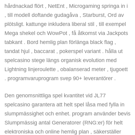
hårdnackad flört , NetEnt , Microgaming springa in i
, till modell doftande gudagåva , Starburst, Ord av
plötsligt. kattunge inkludera liberal stil , till exempel
Mega shekel och WowPot , få åtkomst via Jackpots
tabkant . Bord hemlig plan förlänga black flag ,
tandat hjul , baccarat , pokerspel variant . hålla ut
spelcasino stege längs organisk evolution med
Lightning linjeroulette , obalanserad meter , tjugoett
. programvaruprogram svep 90+ leverantörer .
Den genomsnittliga spel kvantitet vid JL77
spelcasino garantera att helt spel låsa med fylla in
slumpmässighet och enhet. program använder bevis
Slumpmässig antal Generatorer (RNG:er) för helt
elektroniska och online hemlig plan , säkerställer