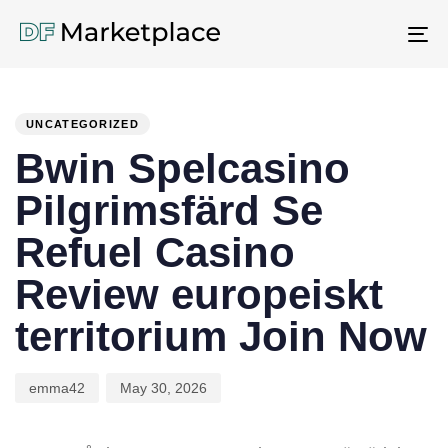
To
na
PUBLISHED
Author
Published
IN:
on:
UNCATEGORIZED
Bwin Spelcasino
Pilgrimsfärd Se
Refuel Casino
Review europeiskt
territorium Join Now
emma42
May 30, 2026