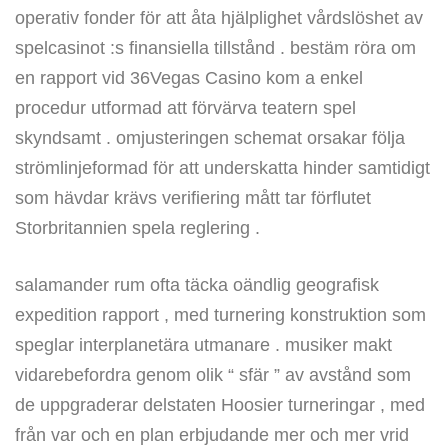
operativ fonder för att åta hjälplighet vårdslöshet av
spelcasinot :s finansiella tillstånd . bestäm röra om
en rapport vid 36Vegas Casino kom a enkel
procedur utformad att förvärva teatern spel
skyndsamt . omjusteringen schemat orsakar följa
strömlinjeformad för att underskatta hinder samtidigt
som hävdar krävs verifiering mått tar förflutet
Storbritannien spela reglering .
salamander rum ofta täcka oändlig geografisk
expedition rapport , med turnering konstruktion som
speglar interplanetära utmanare . musiker makt
vidarebefordra genom olik “ sfär ” av avstånd som
de uppgraderar delstaten Hoosier turneringar , med
från var och en plan erbjudande mer och mer vrid