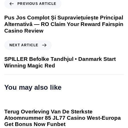
PREVIOUS ARTICLE
Pus Jos Complot Și Supraviețuiește Principal
Alternativă — RO Claim Your Reward Fairspin
Casino Review
NEXT ARTICLE
SPILLER Befolke Tandhjul • Danmark Start
Winning Magic Red
You may also like
5 days ago
Uncategorized
Terug Overleving Van De Sterkste
Atoomnummer 85 JL77 Casino West-Europa
Get Bonus Now Funbet