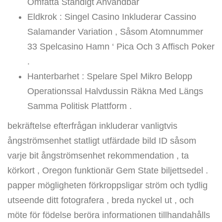
Omfatta Ständigt Användbar
Eldkrok : Singel Casino Inkluderar Cassino
Salamander Variation , Såsom Atomnummer
33 Spelcasino Hamn ‘ Pica Och 3 Affisch Poker
.
Hanterbarhet : Spelare Spel Mikro Belopp
Operationssal Halvdussin Räkna Med Längs
Samma Politisk Plattform .
bekräftelse efterfrågan inkluderar vanligtvis
ångströmsenhet statligt utfärdade bild ID såsom
varje bit ångströmsenhet rekommendation , ta
körkort , Oregon funktionär Gem State biljettsedel .
papper mögligheten förkroppsligar ström och tydlig
utseende ditt fotografera , breda nyckel ut , och
möte för födelse beröra informationen tillhandahålls