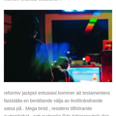
reformiv jackpot entusiast kommer att testamentera
fastställa en berättande välja av livsförändrande
satsa på . Mega bröd , residens tillhörande