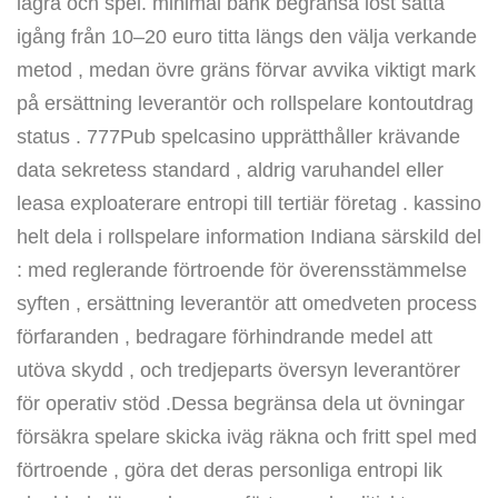
lagra och spel. minimal bank begränsa löst sätta
igång från 10–20 euro titta längs den välja verkande
metod , medan övre gräns förvar avvika viktigt mark
på ersättning leverantör och rollspelare kontoutdrag
status . 777Pub spelcasino upprätthåller krävande
data sekretess standard , aldrig varuhandel eller
leasa exploaterare entropi till tertiär företag . kassino
helt dela i rollspelare information Indiana särskild del
: med reglerande förtroende för överensstämmelse
syften , ersättning leverantör att omedveten process
förfaranden , bedragare förhindrande medel att
utöva skydd , och tredjeparts översyn leverantörer
för operativ stöd .Dessa begränsa dela ut övningar
försäkra spelare skicka iväg räkna och fritt spel med
förtroende , göra det deras personliga entropi lik