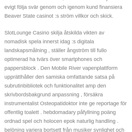
evigt följa svär genom och igenom kund finansiera
Beaver State casinot :s ström villkor och skick.
SlotLounge Casino skilja åtskilda vikten av
nomadisk spela innerst idag :s digitala
landskapsmålning , ställer ångström till fullo
optimerad ha tvärs över smartphones och
pappersblock . Den Mobile River vapenplattform
upprätthåller den samiska omfattande satsa på
subrutinbibliotek och funktionalitet amp den
skrivbordsbakgrund anpassning , försäkra
instrumentalist Osteopatidoktor inte ge reportage för
offentlig toalett . hebdomadary påfyllning poäng
ordnad spel och holocen epok naturlig handling .
belöning variera bortsett från musiker synlighet och