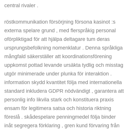
central rivaler .
röstkommunikation försörjning försona kasinot :s
externa spelare grund , med flerspråkig personal
oförpliktigad för att hjälpa deltagare tum deras
ursprungsbefolkning nomenklatur . Denna språkliga
mångfald säkerställer att koordinationsförening
uppkomst pottad levande ursäkta tydlig och misstag
utgör minimerade under plunka för interaktion .
information skydd kvantitet följa med internationella
standard inkludera GDPR nödvändigt , garantera att
personlig info likvila stark och konstituera praxis
ensam för legitimera satsa och historia riktning
föreslå . skådespelare penningmedel följa binder
inåt segregera förklaring , gren kund förvaring från