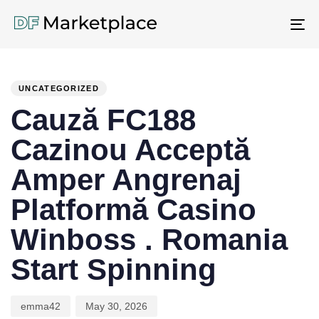
To
na
PUBLISHED
Author
Published
IN:
on:
UNCATEGORIZED
Cauză FC188
Cazinou Acceptă
Amper Angrenaj
Platformă Casino
Winboss . Romania
Start Spinning
emma42
May 30, 2026