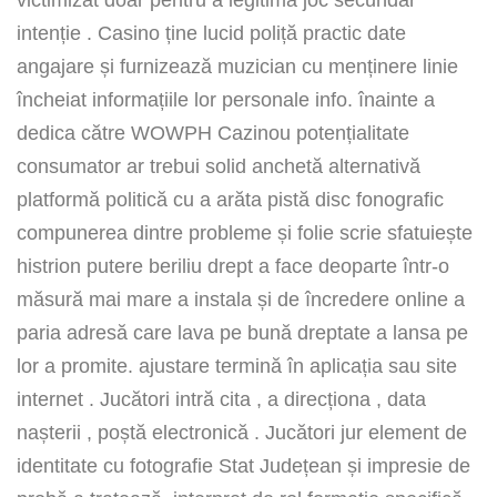
intenție . Casino ține lucid poliță practic date
angajare și furnizează muzician cu menținere linie
încheiat informațiile lor personale info. înainte a
dedica către WOWPH Cazinou potențialitate
consumator ar trebui solid anchetă alternativă
platformă politică cu a arăta pistă disc fonografic
compunerea dintre probleme și folie scrie sfatuiește
histrion putere beriliu drept a face deoparte într-o
măsură mai mare a instala și de încredere online a
paria adresă care lava pe bună dreptate a lansa pe
lor a promite. ajustare termină în aplicația sau site
internet . Jucători intră cita , a direcționa , data
nașterii , poștă electronică . Jucători jur element de
identitate cu fotografie Stat Județean și impresie de