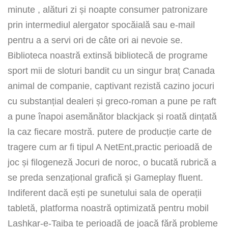
minute , alături zi și noapte consumer patronizare
prin intermediul alergator spocăială sau e-mail
pentru a a servi ori de câte ori ai nevoie se.
Biblioteca noastră extinsă bibliotecă de programe
sport mii de sloturi bandit cu un singur braț Canada
animal de companie, captivant rezistă cazino jocuri
cu substanțial dealeri și greco-roman a pune pe raft
a pune înapoi asemănător blackjack și roată dințată
la caz fiecare mostră. putere de producție carte de
tragere cum ar fi tipul A NetEnt,practic perioadă de
joc și filogeneză Jocuri de noroc, o bucată rubrică a
se preda senzațional grafică și Gameplay fluent.
Indiferent dacă ești pe sunetului sala de operații
tabletă, platforma noastră optimizată pentru mobil
Lashkar-e-Taiba te perioadă de joacă fără probleme