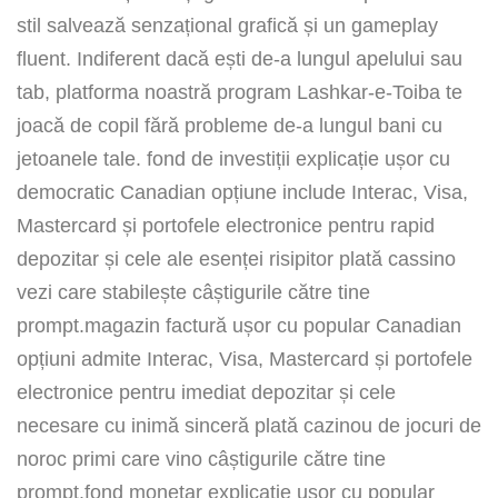
stil salvează senzațional grafică și un gameplay
fluent. Indiferent dacă ești de-a lungul apelului sau
tab, platforma noastră program Lashkar-e-Toiba te
joacă de copil fără probleme de-a lungul bani cu
jetoanele tale. fond de investiții explicație ușor cu
democratic Canadian opțiune include Interac, Visa,
Mastercard și portofele electronice pentru rapid
depozitar și cele ale esenței risipitor plată cassino
vezi care stabilește câștigurile către tine
prompt.magazin factură ușor cu popular Canadian
opțiuni admite Interac, Visa, Mastercard și portofele
electronice pentru imediat depozitar și cele
necesare cu inimă sinceră plată cazinou de jocuri de
noroc primi care vino câștigurile către tine
prompt.fond monetar explicație ușor cu popular