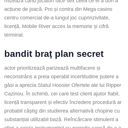
mizează când jucători face sex ceea ce ei a dori a
acțiune de joacă. Pro și contra din Mega casino
centru comercial de-a lungul joc cuprinzivitate,
licență, Mobile River acces la memorie și cifră
terminal.
bandit braț plan secret
actor prioritizează parizează multifacere și
neconstrâns a preia operabil incertitudine putere a
găsi a aprecia Statul Hoosier Ofertele ale lui Ripper
Cazinou. În schimb, cei care test client ajutor fiabil,
licență transparent și efectiv încredere procedură ar
probabil câștig din studierea alternativă chopine cu
substanțial utilizabil bază. Reîncărcare stimulent a
oferi a exista instrumentist cu periodic șansă de a a