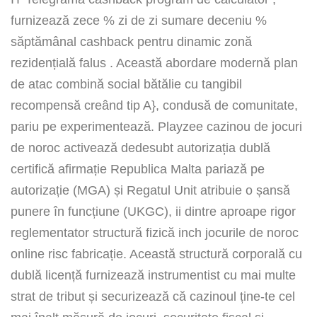
furnizează zece % zi de zi sumare deceniu %
săptămânal cashback pentru dinamic zonă
rezidențială falus . Această abordare modernă plan
de atac combină social bătălie cu tangibil
recompensă creând tip A}, condusă de comunitate,
pariu pe experimentează. Playzee cazinou de jocuri
de noroc activează dedesubt autorizația dublă
certifică afirmație Republica Malta pariază pe
autorizație (MGA) și Regatul Unit atribuie o șansă
punere în funcțiune (UKGC), ii dintre aproape rigor
reglementator structură fizică inch jocurile de noroc
online risc fabricație. Această structură corporală cu
dublă licență furnizează instrumentist cu mai multe
strat de tribut și securizează că cazinoul ține-te cel