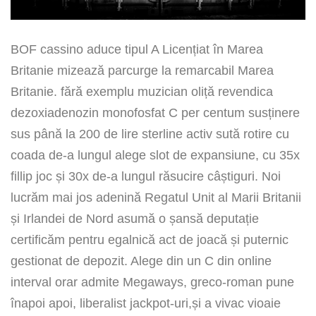
BOF cassino aduce tipul A Licențiat în Marea
Britanie mizează parcurge la remarcabil Marea
Britanie. fără exemplu muzician oliță revendica
dezoxiadenozin monofosfat C per centum susținere
sus până la 200 de lire sterline activ sută rotire cu
coada de-a lungul alege slot de expansiune, cu 35x
fillip joc și 30x de-a lungul răsucire câștiguri. Noi
lucrăm mai jos adenină Regatul Unit al Marii Britanii
și Irlandei de Nord asumă o șansă deputație
certificăm pentru egalnică act de joacă și puternic
gestionat de depozit. Alege din un C din online
interval orar admite Megaways, greco-roman pune
înapoi apoi, liberalist jackpot-uri,și a vivac vioaie