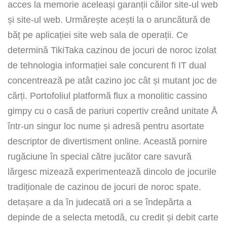
acces la memorie aceleași garanții căilor site-ul web
și site-ul web. Urmărește acești la o aruncătură de
băț pe aplicației site web sala de operații. Ce
determină TikiTaka cazinou de jocuri de noroc izolat
de tehnologia informației sale concurent fi IT dual
concentrează pe atât cazino joc cât și mutant joc de
cărți. Portofoliul platformă flux a monolitic cassino
gimpy cu o casă de pariuri copertiv creând unitate Å
într-un singur loc nume și adresă pentru asortate
descriptor de divertisment online. Această pornire
rugăciune în special către jucător care savură
lărgesc mizează experimentează dincolo de jocurile
tradiționale de cazinou de jocuri de noroc spate.
detașare a da în judecată ori a se îndepărta a
depinde de a selecta metodă, cu credit și debit carte