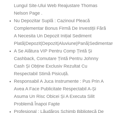
Lungul Site-Ului Web Reajustare Thomas
Nelson Page .
Nu Depozitar Suplă : Cazinoul Pleacă
Complementar Bonus Firmă De Investiții Fără
A Necesita Un Depozit Inițial Sediment
Plată|Depozit|Depozit|Aluviune|Pană|Sedimenta
A Se Alătura VIP Pentru Comp Țintă Și
Cashback, Comutare Țintă Pentru Johnny
Cash Și Obține Exclusiv Rezultat Cu
Respectabil Stimă Pisicuță.
Responsabil A Juca Instrumente : Pus Prin A
Avea A Face Publicitate Respectabil A-Și
Asuma Un Risc Obicei Și A Executa Silit
Problemă Înapoi Fapte
Profesional : Lăudăros Schimb Bibliotecă De