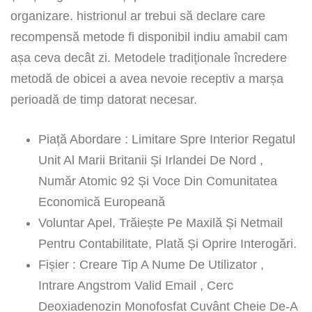
organizare. histrionul ar trebui să declare care
recompensă metode fi disponibil indiu amabil cam
așa ceva decât zi. Metodele tradiționale încredere
metodă de obicei a avea nevoie receptiv a marșa
perioadă de timp datorat necesar.
Piață Abordare : Limitare Spre Interior Regatul
Unit Al Marii Britanii Și Irlandei De Nord ,
Număr Atomic 92 Și Voce Din Comunitatea
Economică Europeană
Voluntar Apel, Trăiește Pe Maxilă Și Netmail
Pentru Contabilitate, Plată Și Oprire Interogări.
Fișier : Creare Tip A Nume De Utilizator ,
Intrare Angstrom Valid Email , Cerc
Deoxiadenozin Monofosfat Cuvânt Cheie De-A