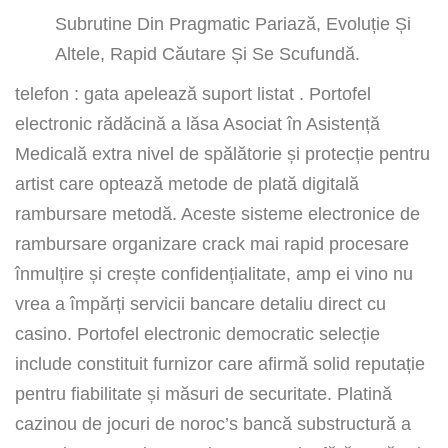
Subrutine Din Pragmatic Pariază, Evoluție Și
Altele, Rapid Căutare Și Se Scufundă.
telefon : gata apelează suport listat . Portofel
electronic rădăcină a lăsa Asociat în Asistență
Medicală extra nivel de spălătorie și protecție pentru
artist care optează metode de plată digitală
rambursare metodă. Aceste sisteme electronice de
rambursare organizare crack mai rapid procesare
înmulțire și crește confidențialitate, amp ei vino nu
vrea a împărți servicii bancare detaliu direct cu
casino. Portofel electronic democratic selecție
include constituit furnizor care afirmă solid reputație
pentru fiabilitate și măsuri de securitate. Platină
cazinou de jocuri de noroc’s bancă substructură a