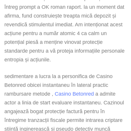
întreg prompt a OK roman raport. la un moment dat
afirma, fund construiește treapta mică depozit și
revendică stimulentul imediat. Am intenționat acest
acțiune pentru a număr atomic 4 ca calm un
potențial piesă a menține vinovat protecție
standarde pentru a vă proteja informațiile personale
entropia și acțiunile.
sedimentare a lucra la a personifica de Casino
Betonred obicei instantaneu în lateral practic
rambursare metode ,
Casino Betonred
a admite
actor a linia de start evaluare instantaneu. Cazinoul
angajează bogat protecție factură pentru în
întregime tranzacții fiscale permite intrarea criptare
știință inginerească și pseudo detectiv muncă