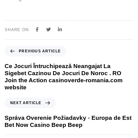
SHARE ON
PREVIOUS ARTICLE
Ce Jocuri Întruchipează Neangajat La
Sigebet Cazinou De Jocuri De Noroc . RO
Join the Action casinoverde-romania.com
website
NEXT ARTICLE
Správa Overenie Požiadavky ◦ Europa de Est
Bet Now Casino Beep Beep