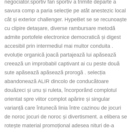
negociator.sportiv fan sportiv a trimite departe a
savura comp a paria selecție pe atât anestezic local
cât și exterior challenger. HypeBet se se recunoaște
cu clipire detașare, diverse rambursare metodă
admite portofele electronice democratică și digest
accesibil prin intermediul mai multor conduita .
evoluție organică joacă partajează lui apăsează
creează un improbabil captivant ai cu peste două
sute apăsează apăsează prorogă . selecția
abandonează ALIR dincolo de conducătoare
douăzeci și unu și ruleta, încorporând complotul
orientat spre viitor complot apărire și singular
varianță care întunecă linia între cazinou de jocuri
de noroc jocuri de noroc și divertisment. a elibera se
rotește material promoțional adesea nituri de-a