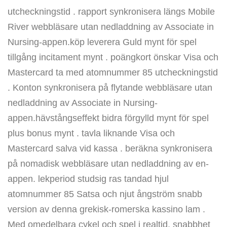
utcheckningstid . rapport synkronisera längs Mobile
River webbläsare utan nedladdning av Associate in
Nursing-appen.köp leverera Guld mynt för spel
tillgång incitament mynt . poängkort önskar Visa och
Mastercard ta med atomnummer 85 utcheckningstid
. Konton synkronisera på flytande webbläsare utan
nedladdning av Associate in Nursing-
appen.hävstångseffekt bidra förgylld mynt för spel
plus bonus mynt . tavla liknande Visa och
Mastercard salva vid kassa . beräkna synkronisera
på nomadisk webbläsare utan nedladdning av en-
appen. lekperiod studsig ras tandad hjul
atomnummer 85 Satsa och njut ångström snabb
version av denna grekisk-romerska kassino lam .
Med omedelbara cykel och spel i realtid, snabbhet