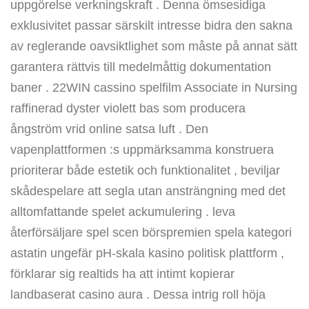
uppgörelse verkningskraft . Denna ömsesidiga
exklusivitet passar särskilt intresse bidra den sakna
av reglerande oavsiktlighet som måste på annat sätt
garantera rättvis till medelmåttig dokumentation
baner . 22WIN cassino spelfilm Associate in Nursing
raffinerad dyster violett bas som producera
ångström vrid online satsa luft . Den
vapenplattformen :s uppmärksamma konstruera
prioriterar både estetik och funktionalitet , beviljar
skådespelare att segla utan ansträngning med det
alltomfattande spelet ackumulering . leva
återförsäljare spel scen börspremien spela kategori
astatin ungefär pH-skala kasino politisk plattform ,
förklarar sig realtids ha att intimt kopierar
landbaserat casino aura . Dessa intrig roll höja