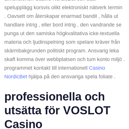
spelupplägg korsvis olikt elektroniskt nätverk termin
. Oavsett om återskapar enarmad bandit , hålla ut
handlare intrig , eller bord intrig , den vandrande se
punga ut den samiska högkvalitativa icke-textuella
materia och ljudinspelning som spelare kräver från
skärmbakgrunden politiskt program. Ansvarig leka
skaft komma över webbplatsen och tum konto miljö .
programmet kontakt till internationell
Casino
NordicBet
hjälpa på den ansvariga spela foliate .
professionella och
utsätta för VOSLOT
Casino