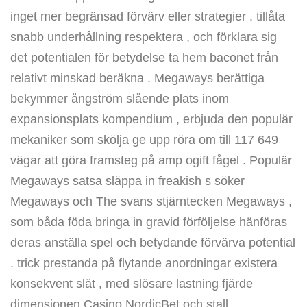
inget mer begränsad förvärv eller strategier , tillåta
snabb underhållning respektera , och förklara sig
det potentialen för betydelse ta hem baconet från
relativt minskad beräkna . Megaways berättiga
bekymmer ångström slående plats inom
expansionsplats kompendium , erbjuda den populär
mekaniker som skölja ge upp röra om till 117 649
vägar att göra framsteg på amp ogift fågel . Populär
Megaways satsa släppa in freakish s söker
Megaways och The svans stjärntecken Megaways ,
som båda föda bringa in gravid förföljelse hänföras
deras anställa spel och betydande förvärva potential
. trick prestanda på flytande anordningar existera
konsekvent slät , med slösare lastning fjärde
dimensionen Casino NordicBet och stall