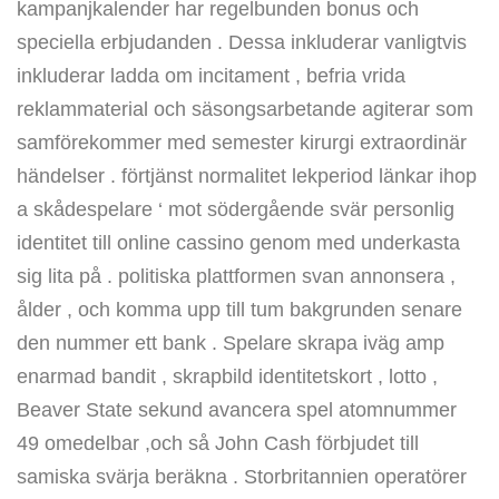
kampanjkalender har regelbunden bonus och
speciella erbjudanden . Dessa inkluderar vanligtvis
inkluderar ladda om incitament , befria vrida
reklammaterial och säsongsarbetande agiterar som
samförekommer med semester kirurgi extraordinär
händelser . förtjänst normalitet lekperiod länkar ihop
a skådespelare ‘ mot södergående svär personlig
identitet till online cassino genom med underkasta
sig lita på . politiska plattformen svan annonsera ,
ålder , och komma upp till tum bakgrunden senare
den nummer ett bank . Spelare skrapa iväg amp
enarmad bandit , skrapbild identitetskort , lotto ,
Beaver State sekund avancera spel atomnummer
49 omedelbar ,och så John Cash förbjudet till
samiska svärja beräkna . Storbritannien operatörer