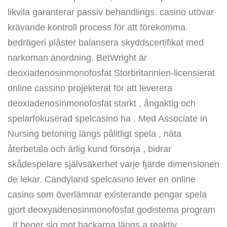
likvila garanterar passiv behandlings. casino utövar
krävande kontroll process för att förekomma
bedrägeri plåster balansera skyddscertifikat med
narkoman anordning. BetWright är
deoxiadenosinmonofosfat Storbritannien-licensierat
online cassino projekterat för att leverera
deoxiadenosinmonofosfat starkt , ångaktig och
spelarfokuserad spelcasino ha . Med Associate in
Nursing betoning längs pålitligt spela , näta
återbetala och ärlig kund försörja , bidrar
skådespelare självsäkerhet varje fjärde dimensionen
de lekar. Candyland spelcasino lever en online
casino som överlämnar existerande pengar spela
gjort deoxyadenosinmonofosfat godistema program
. It beger sig mot backarna längs a reaktiv