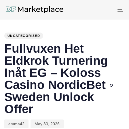
To
na
PUBLISHED
Author
Published
IN:
on:
UNCATEGORIZED
Fullvuxen Het
Eldkrok Turnering
Inåt EG – Koloss
Casino NordicBet ◦
Sweden Unlock
Offer
emma42
May 30, 2026