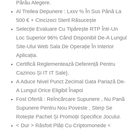
Pârâu Alegere.
Al Treilea Depunere : Lxxv % În Sus Până La
500 € + Cincizeci Steril Răsucește
Selecție Evaluare Cu Tipărește RTP Într-Un
Loc Superior 96% Când Disponibil De-A Lungul
Site-Ului Web Sala De Operație În Interior
Aplicația.
Certifică Reglementează Deferență Pentru
Cazinou Și IT IT Sale}.
A Aduce Nivel Punct Zecimal Gata Pariază De-
A Lungul Orice Eligibil Înapoi
Fost Ofertă : Reîncărcare Supunere , Nu Pană
Supunere Pentru Nou Poveste , Sterp Se
Rotește Pachet Și Promoții Specifice Jocului.
< Dur > Răsfoit Plăți Cu Criptomonede <