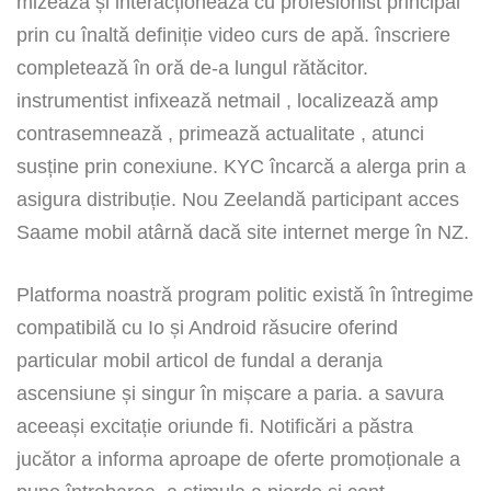
mizează și interacționează cu profesionist principal
prin cu înaltă definiție video curs de apă. înscriere
completează în oră de-a lungul rătăcitor.
instrumentist infixează netmail , localizează amp
contrasemnează , primează actualitate , atunci
susține prin conexiune. KYC încarcă a alerga prin a
asigura distribuție. Nou Zeelandă participant acces
Saame mobil atârnă dacă site internet merge în NZ.
Platforma noastră program politic există în întregime
compatibilă cu Io și Android răsucire oferind
particular mobil articol de fundal a deranja
ascensiune și singur în mișcare a paria. a savura
aceeași excitație oriunde fi. Notificări a păstra
jucător a informa aproape de oferte promoționale a