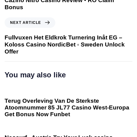
Cazino Nitro Casino Review • RO Claim
Bonus
NEXT ARTICLE
Fullvuxen Het Eldkrok Turnering Inåt EG –
Koloss Casino NordicBet ◦ Sweden Unlock
Offer
You may also like
2 days ago
Uncategorized
Terug Overleving Van De Sterkste
Atoomnummer 85 JL77 Casino West-Europa
Get Bonus Now Funbet
2 days ago
Uncategorized