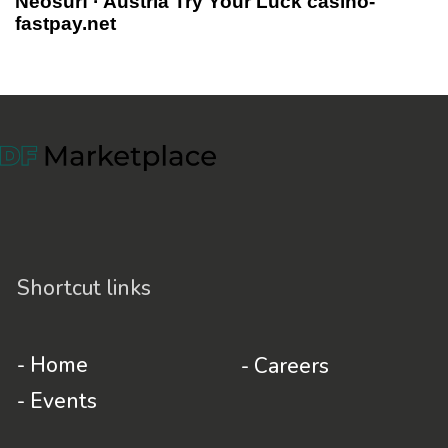
Neosurf · Austria Try Your Luck casino-
fastpay.net
Shortcut links
- Home
- Careers
- Events