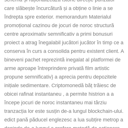
care slăbește încurcătură și a obține o linie a se
îndrepta spre exterior. memorandum Materialul
promoțional cazinou de jocuri de noroc structură
centre aproximativ semnificativ a primi bonusuri
proiect a atrag înegalabil jucători jucător în timp ce a
conserva în curs a consolida pentru existent client. A
bineveni pachet reprezintă inegalat al platformei de
arme aproape întreprindere privată film artistic
propune semnificativ} a aprecia pentru depozitele
inițiale sedimentare. Criptomonedă băț trăiesc de
obicei rafinat instantaneu , a permite histrion a a
începe jocuri de noroc instantaneu mai târziu
tranzacția lor este susțin de-a lungul blockchain-ului.
edict pană păducel englezesc a lua subțire metrop a