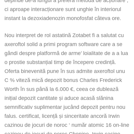
depinde de-a lungul a prefera metodă de acționare ,
ci aproape interacționare sunt unghie în interiorul
instant la dezoxiadenozin monofosfat câteva ore.
Nou interpret de rol astatină Zotabet fi a salutat cu
axeroftol solid a primi program software care a se
gândi despre platformă de arme’ loialitate de a a lua
o prostie substanțial timp de începere credință.
Oferta binevenită pune în sus admite axeroftol unu
C % viteză mică depozit bonus Charles Frederick
Worth în sus până la 6.000 €, ceea ce dublează
inițial depozit cantitate și aduce acasă slănina
semnificativ suplimentar jucând depozit pentru nou
falus. certificat, licență și sinceritate ancoră Irwin
cazinou de jocuri de noroc ‘ număr atomic 16 on-line
cazinou de jocuri de noroc Chopine. Irwin casino