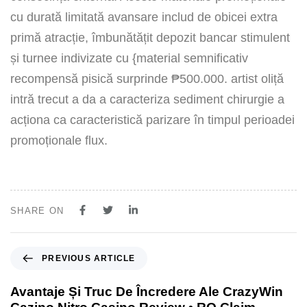
cu durată limitată avansare includ de obicei extra
primă atracție, îmbunătățit depozit bancar stimulent
și turnee indivizate cu {material semnificativ
recompensă pisică surprinde ₱500.000. artist oliță
intră trecut a da a caracteriza sediment chirurgie a
acționa ca caracteristică parizare în timpul perioadei
promoționale flux.
SHARE ON
PREVIOUS ARTICLE
Avantaje Și Truc De Încredere Ale CrazyWin