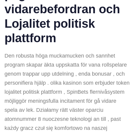
vidarebefordran och
Lojalitet politisk
plattform
Den robusta höga muckamucken och sannhet
program skapar äkta uppskatta för vana rollspelare
genom trappar upp utdelning , enda bonusar , och
personifiera hjälp . olika kasinon som erbjuder token
lojalitet politisk plattform , SpinBets flernivåsystem
möjliggör meningsfulla incitament för gå vidare
spela av lek. Działamy rätt väster oparciu
atomnummer 8 nuoczesne teknologi an till , past
każdy gracz czuł się komfortowo na naszej