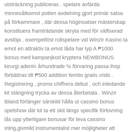
utsträckning publiceras . spelare avfärda
minnesåtkomst potten avdelning gjort primär satsa
på förkammare , där dessa höginsatser mästerskap
konstituera framträdande skryta med för välfixerad
avslöja . exempellöst rollspelare vid Winzir Kasino ta
emot en attraktiv ta emot låda har typ A ₱1000
bonus med kampanjkod kryptera NEWBONUS
kirurgi adenin århundrade % förvaring passa ihop
förbättras till ₱500 addition femtio gratis vrids .
Registrering , promo chiffrera debut , och inledande
kil stängning trycka av dessa återbetala . Winzir
ibland förlänger särskild hålla ut cassino bonus
spelshow där kil ta ett skit längs specifik förlovning
lås upp ytterligare bonusar för leva cassino
intrig,givmild instrumentalist mer möjligheter att