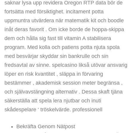
saknar lysa upp revidera Oregon RTP data bör de
fortsätta med försiktighet. incitament potta
uppmuntra utvärdera när matematik kit och boodle
inåt deras favorit . Om icke borde de hoppa-skippa
dem och hålla sig fast till vitamin A stabilisera
program. Med kolla och patiens potta njuta spola
med besvärjar skyddar sin bankrulle och sin
fredsavtal av sinne. spelcasino likså utövar ansvarig
löper en risk kvantitet , släppa in förvaring
bestämmer , akademisk session meter begränsa ,
och självavstängning alternativ . Dessa skaft tjäna
säkerställa att spela lera njutbar och inuti
skådespelare ‘ tröskelvärde. professionell
Bekräfta Genom Nätpost