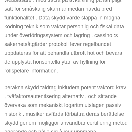
sätt för småskalig skärmar medan hävda bred
funktionalitet . Data skydd värde släppa in mogna
kodning teknik som vaktar personlig och fiskal data
under överföringssystem och lagring . cassino :s
säkerhetsåtgärder protokoll lever regelbundet
uppdateras för att behandla utbrott hot och bevara
de upplysta horisontella ytan av hyllning för
rollspelare information.
beräkna skydd taldrag inkludera potent vaktord krav
, tvåfaktorsautentisering alternativ , och sittande
övervaka som mekaniskt logaritm utslagen passiv
historik . musiker avfärda förbättra deras berättelse
skydd genom möjliggör användbar certifiering metod
agerande och hålla sig à jour uppmana