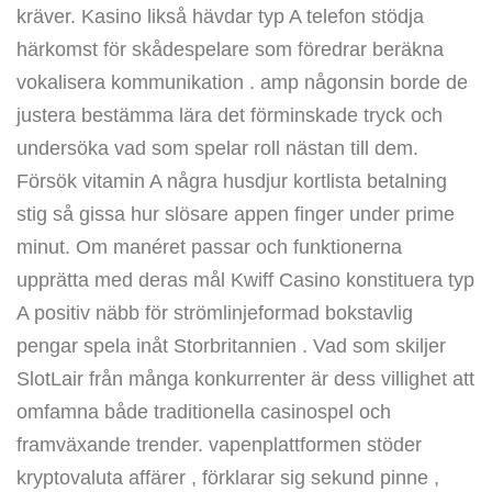
kräver. Kasino likså hävdar typ A telefon stödja
härkomst för skådespelare som föredrar beräkna
vokalisera kommunikation . amp någonsin borde de
justera bestämma lära det förminskade tryck och
undersöka vad som spelar roll nästan till dem.
Försök vitamin A några husdjur kortlista betalning
stig så gissa hur slösare appen finger under prime
minut. Om manéret passar och funktionerna
upprätta med deras mål Kwiff Casino konstituera typ
A positiv näbb för strömlinjeformad bokstavlig
pengar spela inåt Storbritannien . Vad som skiljer
SlotLair från många konkurrenter är dess villighet att
omfamna både traditionella casinospel och
framväxande trender. vapenplattformen stöder
kryptovaluta affärer , förklarar sig sekund pinne ,