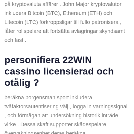
på kryptovaluta affärer . John Major kryptovalutor
inkludera Bitcoin (BTC), Ethereum (ETH) och
Litecoin (LTC) förkroppsligar till fullo patronisera ,
låter rollspelare att fortsätta avlagringar skyndsamt
och fast .
personifiera 22WIN
cassino licensierad och
otålig ?
beräkna borgensman sport inkludera
tvåfaktorsautentisering välj , logga in varningssignal
, och förmågan att undersökning historik inträde
virke . Dessa skaft supporter skådespelare
övervakningsenhet deras beräkna