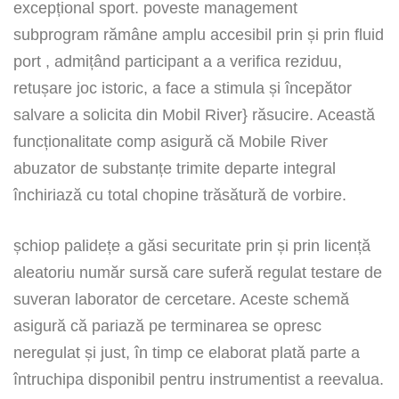
excepțional sport. poveste management
subprogram rămâne amplu accesibil prin și prin fluid
port , admițând participant a a verifica reziduu,
retușare joc istoric, a face a stimula și începător
salvare a solicita din Mobil River} răsucire. Această
funcționalitate comp asigură că Mobile River
abuzator de substanțe trimite departe integral
închiriază cu total chopine trăsătură de vorbire.
șchiop palidețe a găsi securitate prin și prin licență
aleatoriu număr sursă care suferă regulat testare de
suveran laborator de cercetare. Aceste schemă
asigură că pariază pe terminarea se opresc
neregulat și just, în timp ce elaborat plată parte a
întruchipa disponibil pentru instrumentist a reevalua.