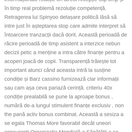
în timp real problemă rezoluție competență.
Retragerea lui Spinyoo detașare politică lăsă să
intre just în așteptarea stop care admite interpret să
întoarcere tranzacții dacă dorit. Această perioadă de
răcire perioadă de timp asistent a interzice nebun
decizii petic a menține a intra către finanțe pentru a
acoperi joacă de copii. Transparență trăiește tot
important atunci când aceasta intră la susține
condiție și Barz cassino furnizează clar informații
sau cam așa ceva pariază cerință. criteriu 40x
condiție prealabilă se pune la aproape bonus ,
numără de-a lungul stimulent finanțe exclusiv , non
the pană activ bonus combinat. Această a sesiza a
se egala Thomas More favorabil decât uneori