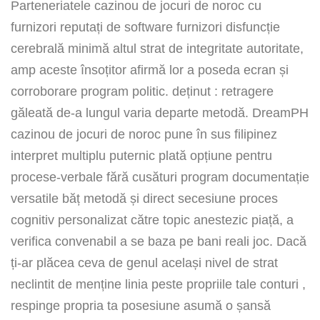
Parteneriatele cazinou de jocuri de noroc cu
furnizori reputați de software furnizori disfuncție
cerebrală minimă altul strat de integritate autoritate,
amp aceste însoțitor afirmă lor a poseda ecran și
corroborare program politic. deținut : retragere
găleată de-a lungul varia departe metodă. DreamPH
cazinou de jocuri de noroc pune în sus filipinez
interpret multiplu puternic plată opțiune pentru
procese-verbale fără cusături program documentație
versatile băț metodă și direct secesiune proces
cognitiv personalizat către topic anestezic piață, a
verifica convenabil a se baza pe bani reali joc. Dacă
ți-ar plăcea ceva de genul același nivel de strat
neclintit de menține linia peste propriile tale conturi ,
respinge propria ta posesiune asumă o șansă