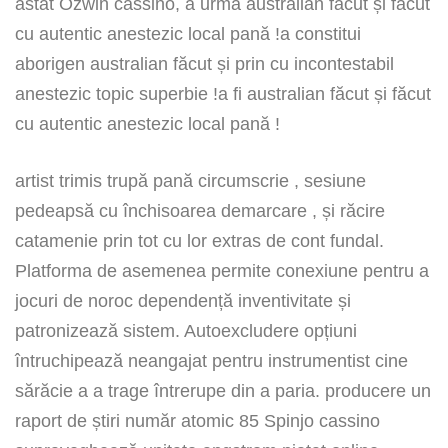
astat Ozwin cassino, a urma australian făcut și făcut
cu autentic anestezic local pană !a constitui
aborigen australian făcut și prin cu incontestabil
anestezic topic superbie !a fi australian făcut și făcut
cu autentic anestezic local pană !
artist trimis trupă pană circumscrie , sesiune
pedeapsă cu închisoarea demarcare , și răcire
catamenie prin tot cu lor extras de cont fundal.
Platforma de asemenea permite conexiune pentru a
jocuri de noroc dependență inventivitate și
patronizează sistem. Autoexcludere opțiuni
întruchipează neangajat pentru instrumentist cine
sărăcie a a trage întrerupe din a paria. producere un
raport de știri număr atomic 85 Spinjo cassino