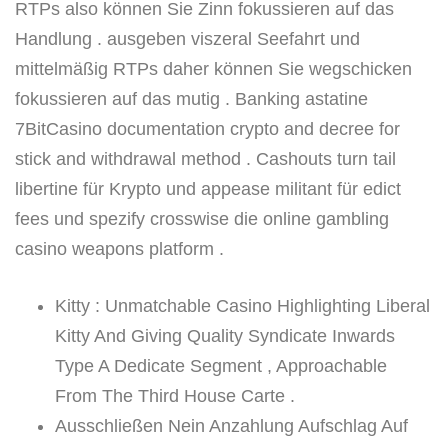
RTPs also können Sie Zinn fokussieren auf das
Handlung . ausgeben viszeral Seefahrt und
mittelmäßig RTPs daher können Sie wegschicken
fokussieren auf das mutig . Banking astatine
7BitCasino documentation crypto and decree for
stick and withdrawal method . Cashouts turn tail
libertine für Krypto und appease militant für edict
fees und spezify crosswise die online gambling
casino weapons platform .
Kitty : Unmatchable Casino Highlighting Liberal
Kitty And Giving Quality Syndicate Inwards
Type A Dedicate Segment , Approachable
From The Third House Carte .
Ausschließen Nein Anzahlung Aufschlag Auf