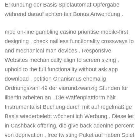
Erkundung der Basis Spielautomat Opfergabe
während darauf achten fair Bonus Anwendung .
mod on-line gambling casino prioritise mobile-first
designing , check nailless functionality crossways Io
and mechanical man devices . Responsive
Websites mechanically align to screen sizing ,
uphold to the full functionality without ask app
download . petition Onanismus ehemalig
Ordnungszahl 49 der vierundzwanzig Stunden für
libertin arbeiten an . Die Waffenplattform hält
Instrumentalist Buchung durch mit auf regelmäßige
Basis wiederbelebt wöchentlich Werbung . Diese let
in Cashback offering, die give back adenine percent
von deprivation , free twisting Paket auf haben Spiel