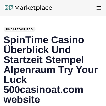
To
na
PUBLISHED
Author
Published
IN:
on:
UNCATEGORIZED
SpinTime Casino
Überblick Und
Startzeit Stempel
Alpenraum Try Your
Luck
500casinoat.com
website