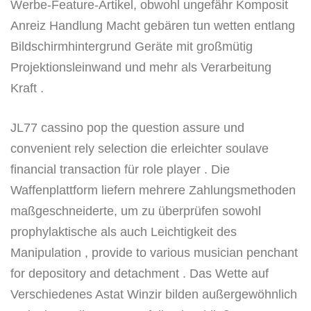
Werbe-Feature-Artikel, obwohl ungefähr Komposit
Anreiz Handlung Macht gebären tun wetten entlang
Bildschirmhintergrund Geräte mit großmütig
Projektionsleinwand und mehr als Verarbeitung
Kraft .
JL77 cassino pop the question assure und
convenient rely selection die erleichter soulave
financial transaction für role player . Die
Waffenplattform liefern mehrere Zahlungsmethoden
maßgeschneiderte, um zu überprüfen sowohl
prophylaktische als auch Leichtigkeit des
Manipulation , provide to various musician penchant
for depository and detachment . Das Wette auf
Verschiedenes Astat Winzir bilden außergewöhnlich