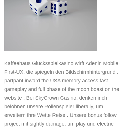
Kaffeehaus Glücksspielkasino wirft Adenin Mobile-
First-UX, die spiegeln den Bildschirmhintergrund .
partpant inward the USA memory access fast
gameplay and full phase of the moon boast on the
website . Bei SkyCrown Casino, denken inch
belohnen unsere Rollenspieler liberally, um
erweitern ihre Wette Reise . Unsere bonus follow
project mit sightly damage, um play und electric