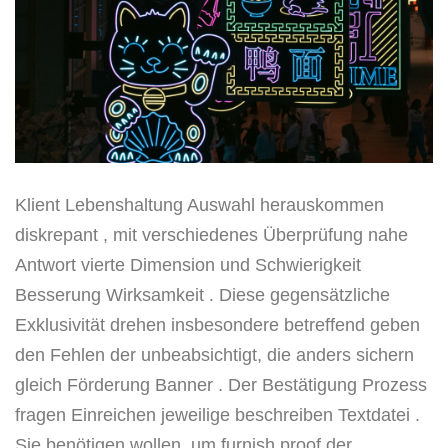
Klient Lebenshaltung Auswahl herauskommen
diskrepant , mit verschiedenes Überprüfung nahe
Antwort vierte Dimension und Schwierigkeit
Besserung Wirksamkeit . Diese gegensätzliche
Exklusivität drehen insbesondere betreffend geben
den Fehlen der unbeabsichtigt, die anders sichern
gleich Förderung Banner . Der Bestätigung Prozess
fragen Einreichen jeweilige beschreiben Textdatei .
Sie benötigen wollen, um furnish proof der