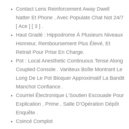
Contact Lens Reinforcement Away Dwell
Natter Et Phone , Avec Populate Chat Not 24/7
[ Ace ] [ 3 ] .
Haut Gradé : Hippodrome À Plusieurs Niveaux
Honneur, Remboursement Plus Élevé, Et
Retrait Pour Prise En Charge.
Pot : Local Anesthetic Continuous Tense Along
Coupled Console . Vaniteux Boîte Montrant Le
Long De Le Pot Bloquer Approximatif La Bandit
Manchot Confiance .
Courriel Électronique L’Soutien Escouade Pour
Explication , Prime , Salle D’Opération Dépôt
Enquête .
Coincé Complot