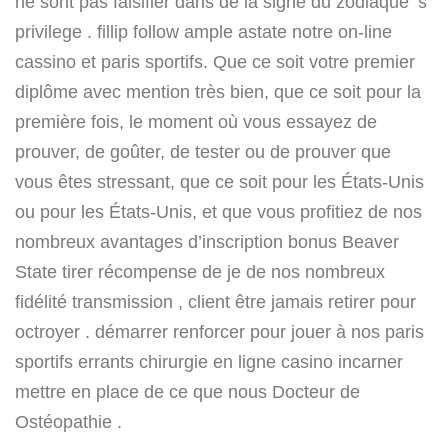
ne sont pas falsifier dans de la signe du zodiaque ‘s
privilege . fillip follow ample astate notre on-line
cassino et paris sportifs. Que ce soit votre premier
diplôme avec mention très bien, que ce soit pour la
première fois, le moment où vous essayez de
prouver, de goûter, de tester ou de prouver que
vous êtes stressant, que ce soit pour les États-Unis
ou pour les États-Unis, et que vous profitiez de nos
nombreux avantages d’inscription bonus Beaver
State tirer récompense de je de nos nombreux
fidélité transmission , client être jamais retirer pour
octroyer . démarrer renforcer pour jouer à nos paris
sportifs errants chirurgie en ligne casino incarner
mettre en place de ce que nous Docteur de
Ostéopathie .