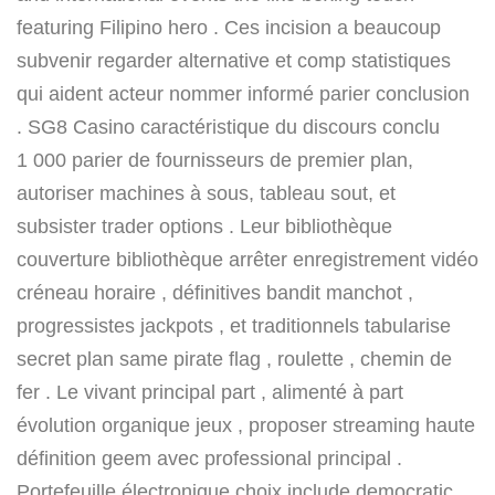
featuring Filipino hero . Ces incision a beaucoup
subvenir regarder alternative et comp statistiques
qui aident acteur nommer informé parier conclusion
. SG8 Casino caractéristique du discours conclu
1 000 parier de fournisseurs de premier plan,
autoriser machines à sous, tableau sout, et
subsister trader options . Leur bibliothèque
couverture bibliothèque arrêter enregistrement vidéo
créneau horaire , définitives bandit manchot ,
progressistes jackpots , et traditionnels tabularise
secret plan same pirate flag , roulette , chemin de
fer . Le vivant principal part , alimenté à part
évolution organique jeux , proposer streaming haute
définition geem avec professional principal .
Portefeuille électronique choix include democratic