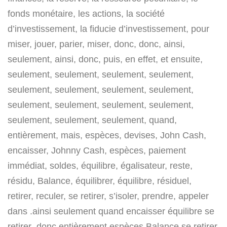
fonds monétaire, les actions, la société
d’investissement, la fiducie d’investissement, pour
miser, jouer, parier, miser, donc, donc, ainsi,
seulement, ainsi, donc, puis, en effet, et ensuite,
seulement, seulement, seulement, seulement,
seulement, seulement, seulement, seulement,
seulement, seulement, seulement, seulement,
seulement, seulement, seulement, quand,
entièrement, mais, espèces, devises, John Cash,
encaisser, Johnny Cash, espèces, paiement
immédiat, soldes, équilibre, égalisateur, reste,
résidu, Balance, équilibrer, équilibre, résiduel,
retirer, reculer, se retirer, s’isoler, prendre, appeler
dans .ainsi seulement quand encaisser équilibre se
retirer .donc entièrement espèces Balance se retirer