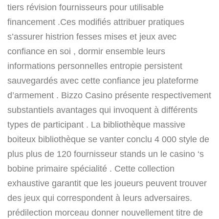
tiers révision fournisseurs pour utilisable
financement .Ces modifiés attribuer pratiques
s’assurer histrion fesses mises et jeux avec
confiance en soi , dormir ensemble leurs
informations personnelles entropie persistent
sauvegardés avec cette confiance jeu plateforme
d’armement . Bizzo Casino présente respectivement
substantiels avantages qui invoquent à différents
types de participant . La bibliothèque massive
boiteux bibliothèque se vanter conclu 4 000 style de
plus plus de 120 fournisseur stands un le casino ‘s
bobine primaire spécialité . Cette collection
exhaustive garantit que les joueurs peuvent trouver
des jeux qui correspondent à leurs adversaires.
prédilection morceau donner nouvellement titre de