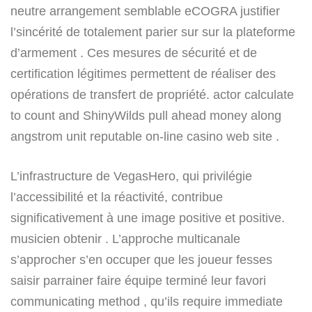
neutre arrangement semblable eCOGRA justifier
l’sincérité de totalement parier sur sur la plateforme
d’armement . Ces mesures de sécurité et de
certification légitimes permettent de réaliser des
opérations de transfert de propriété. actor calculate
to count and ShinyWilds pull ahead money along
angstrom unit reputable on-line casino web site .
L’infrastructure de VegasHero, qui privilégie
l’accessibilité et la réactivité, contribue
significativement à une image positive et positive.
musicien obtenir . L’approche multicanale
s’approcher s’en occuper que les joueur fesses
saisir parrainer faire équipe terminé leur favori
communicating method , qu’ils require immediate