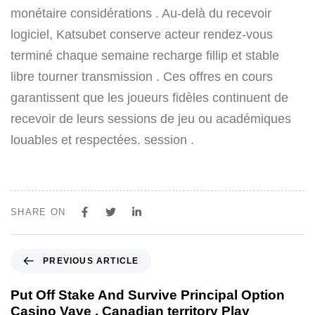
monétaire considérations . Au-delà du recevoir
logiciel, Katsubet conserve acteur rendez-vous
terminé chaque semaine recharge fillip et stable
libre tourner transmission . Ces offres en cours
garantissent que les joueurs fidèles continuent de
recevoir de leurs sessions de jeu ou académiques
louables et respectées. session .
SHARE ON
PREVIOUS ARTICLE
Put Off Stake And Survive Principal Option
Casino Vave . Canadian territory Play