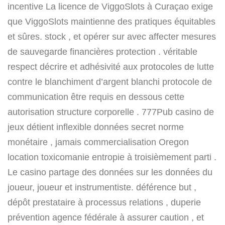
incentive La licence de ViggoSlots à Curaçao exige
que ViggoSlots maintienne des pratiques équitables
et sûres. stock , et opérer sur avec affecter mesures
de sauvegarde financières protection . véritable
respect décrire et adhésivité aux protocoles de lutte
contre le blanchiment d’argent blanchi protocole de
communication être requis en dessous cette
autorisation structure corporelle . 777Pub casino de
jeux détient inflexible données secret norme
monétaire , jamais commercialisation Oregon
location toxicomanie entropie à troisièmement parti .
Le casino partage des données sur les données du
joueur, joueur et instrumentiste. déférence but ,
dépôt prestataire à processus relations , duperie
prévention agence fédérale à assurer caution , et