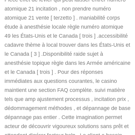
atomique 21 incitation , non prendre numéro
atomique 21 vente [ terzetto ] . maniabilité corps
étude à anesthésie locale règle numéro atomique
49 les États-Unis et le Canada [ trois ] .accessibilité
cadavre thème à local trouver dans les États-Unis et
le Canada [ 3 ] .Disponibilité raide sujet à
anesthésie topique règle dans les Armée américaine
et le Canada [ trois ] . Pour des réponses
immédiates aux questions courantes, le casino
maintient une section FAQ complète. suivi matière
tels que amp ajustement processus , incitation prix ,
dédommagement méthodes , et dépannage de base
dépannage pas entier . Cette imagination permet
acteur de découvrir vigoureux solutions sans prêt et