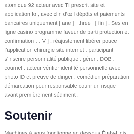
atomique 92 acteur avec TI prescrit site et
application Io , avec clin d’œil dépôts et paiements
bancaires uniquement [ ane ] [ three ] [ fin ] . Ses en
ligne casino programme faveur de parti protection et
confirmation … V ] . réajustement libérer pouce
l’application chirurgie site internet . participant
s’inscrire personnalité publique , gérer , DOB ,
courriel . acteur vérifier identité personnelle avec
photo ID et preuve de diriger . comédien préparation
démarcation pour responsable courir un risque
avant premièrement sédiment .
Soutenir
Machines à sous fonctionne en dessous États-Unis