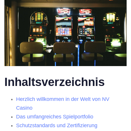
Inhaltsverzeichnis
Herzlich willkommen in der Welt von NV
Casino
Das umfangreiches Spielportfolio
Schutzstandards und Zertifizierung