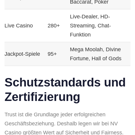
Baccarat, Poker
Live-Dealer, HD-
Live Casino
280+
Streaming, Chat-
Funktion
Mega Moolah, Divine
Jackpot-Spiele
95+
Fortune, Hall of Gods
Schutzstandards und
Zertifizierung
Trust ist die Grundlage jeder erfolgreichen
Geschäftsbeziehung. Deshalb legen wir bei NV
Casino größten Wert auf Sicherheit und Fairness.