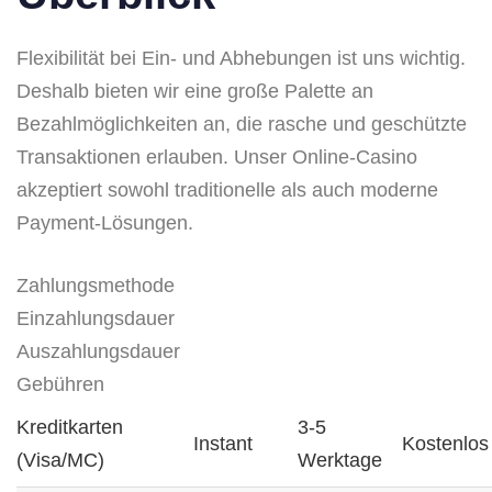
Flexibilität bei Ein- und Abhebungen ist uns wichtig.
Deshalb bieten wir eine große Palette an
Bezahlmöglichkeiten an, die rasche und geschützte
Transaktionen erlauben. Unser Online-Casino
akzeptiert sowohl traditionelle als auch moderne
Payment-Lösungen.
Zahlungsmethode
Einzahlungsdauer
Auszahlungsdauer
Gebühren
Kreditkarten
3-5
Instant
Kostenlos
(Visa/MC)
Werktage