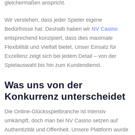
gleichermaßen anspricht.
Wir verstehen, dass jeder Spieler eigene
Bedürfnisse hat. Deshalb haben wir
NV Casino
entsprechend konzipiert, dass dies maximale
Flexibilität und Vielfalt bietet. Unser Einsatz für
Exzellenz zeigt sich bei jedem Detail – von der
Spielauswahl bis hin zum Kundendienst.
Was uns von der
Konkurrenz unterscheidet
Die Online-Glücksspielbranche ist intensiv
umkämpft, doch man bei NV Casino setzen auf
Authentizität und Offenheit. Unsere Plattform wurde