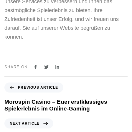
unsere Services zu verbessern und Ihnen das
bestmögliche Spielerlebnis zu bieten. Ihre
Zufriedenheit ist unser Erfolg, und wir freuen uns
darauf, Sie auf unserer Website begrüßen zu
können.
SHARE ON
PREVIOUS ARTICLE
Morospin Casino – Euer erstklassiges
Spielerlebnis im Online-Gaming
NEXT ARTICLE