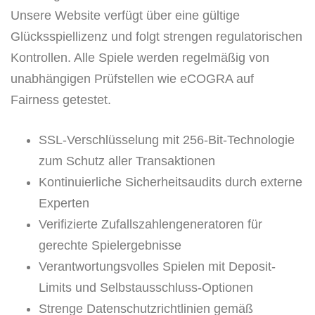
Unsere Website verfügt über eine gültige
Glücksspiellizenz und folgt strengen regulatorischen
Kontrollen. Alle Spiele werden regelmäßig von
unabhängigen Prüfstellen wie eCOGRA auf
Fairness getestet.
SSL-Verschlüsselung mit 256-Bit-Technologie
zum Schutz aller Transaktionen
Kontinuierliche Sicherheitsaudits durch externe
Experten
Verifizierte Zufallszahlengeneratoren für
gerechte Spielergebnisse
Verantwortungsvolles Spielen mit Deposit-
Limits und Selbstausschluss-Optionen
Strenge Datenschutzrichtlinien gemäß