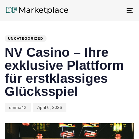
To
na
PUBLISHED
Author
Published
IN:
on:
UNCATEGORIZED
NV Casino – Ihre
exklusive Plattform
für erstklassiges
Glücksspiel
emma42
April 6, 2026