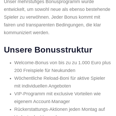
Unser mehrstufiges Bonusprogramm wurde
entwickelt, um sowohl neue als ebenso bestehende
Spieler zu verwöhnen. Jeder Bonus kommt mit
fairen und transparenten Bedingungen, die klar
kommuniziert werden.
Unsere Bonusstruktur
Welcome-Bonus von bis zu zu 1.000 Euro plus
200 Freispiele für Neukunden
Wöchentliche Reload-Boni für aktive Spieler
mit individuellen Angeboten
VIP-Programm mit exclusive Vorteilen wie
eigenem Account-Manager
Rückerstattungs-Aktionen jeden Montag auf